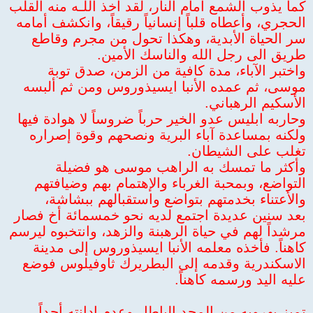
كما يذوب الشمع أمام النار، لقد أخذ اللّـه منه القلب
الحجري، وأعطاه قلباً إنسانياً رقيقاً، وانكشف أمامه
سر الحياة الأبدية، وهكذا تحول من مجرم وقاطع
طريق الى رجل الله والناسك الأمين.
واختبر الآباء، مدة كافية من الزمن، صدق توبة
موسى، ثم عمده الأنبا ايسيذوروس ومن ثم ألبسه
الأسكيم الرهباني.
وحاربه ابليس عدو الخير حرباً ضروساً لا هوادة فيها
ولكنه بمساعدة آباء البرية ونصحهم وقوة إصراره
تغلب على الشيطان.
وأكثر ما تمسك به الراهب موسى هو فضيلة
التواضع، وبمحبة الغرباء والإهتمام بهم وضيافتهم
والأعتناء بخدمتهم بتواضع واستقبالهم ببشاشة،
بعد سنين عديدة اجتمع لديه نحو خمسمائة أخ فصار
مرشداً لهم في حياة الرهبنة والزهد، وانتخبوه ليرسم
كاهناً. فأخذه معلمه الأنبا ايسيذوروس إلى مدينة
الاسكندرية وقدمه إلى البطريرك ثاوفيلوس فوضع
عليه اليد ورسمه كاهناً.
تميز بهروبه من المجد الباطل وعدم إدانته أحداً .