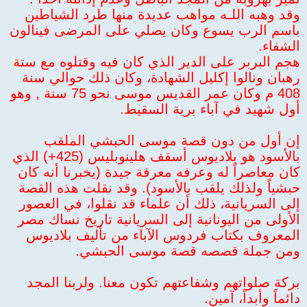
وقد وهبه اللـه مواهب عديدة منها طرد الشياطين
باسم الرب يسوع وكان يصلي على المرضى فينالون
الشفاء.
هجم البربر على الدير الذي كان فيه وقتلوه مع ستة
رهبان ونالوا إكليل الشهادة، وكان ذلك حوالي سنة
408 م وكان عمر القديس موسى نحو 75 سنة , وهو
أول شهيد في آباء برية السقيط.
إن أول من دون قصة موسى الحبشي الملقب
بالأسود هو بلاديوس أسقف هلينوبليس (425+) الذي
كان معاصراً له وعرفه معرفة جيدة (يخبرنا أنه كان
حبشياً ولذلك يلقب بالأسود). وقد نقلت هذه القصة
إلى السريانية، ذلك أن علماء قد نقلوا، في العصور
الأولى من اليونانية إلى السريانية تاريخ نساك مصر
المعروف بكتاب فردوس الآباء من تأليف بلاديوس
ومن جملة قصصه قصة موسى الحبشي.
بركة صلواتهم وشفاعتهم تكون معنا. ولربنا المجد
دائماً وأبداً، آمين.