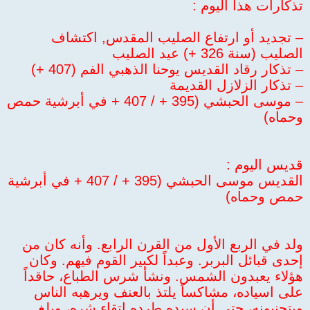
تذكارات هذا اليوم :
– تجديد أو ارتفاع الصليب المقدس, اكتشاف
الصليب (سنة 326 +) عيد الصليب
– تذكار رقاد القديس يوحنا الذهبي الفم (407 +)
– تذكار الزلازل القديمة
– موسى الحبشي (395 + / 407 + في أبرشية حمص
وحماه)
قديس اليوم :
القديس موسى الحبشي (395 + / 407 + في أبرشية
حمص وحماه)
ولد في الربع الأول من القرن الرابع. وأنه كان من
إحدى قبائل البربر. وعبداً لكبير القوم فيهم. وكان
هؤلاء يعبدون الشمس. ونشأ شرس الطباع، حاقداً
على اسياده، مشاكساً يلتذ بالعنف ويرهبه الناس
ويتجنبونه، حتى أن سيده طرده اتقاء شره، وبلغ