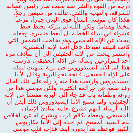
درجة من القوة والشراسة بحيث صار رئيس عصابة،
للسرقة، والنهب، والقتل، تتألف من سبعين رجلاً.
هكذا كان موسى انساناً قوي البدن جباراً، مرعباً
مخيفاً وهداماً. ولكن اللّـه لم يتركه يخبط خبط
عشواء في بيداء الخطية بل أيقظ ضميره، وجعله
يبحث عن الإله الحقيقي وهو يخاطب الشمس التي
كانت قبيلته تعبدها: «هل أنت الإله الحقيقي»
واستمر يبحث عن الاله الحقيقي إلى أن صادف مرة
أحد المزارعين وسأله عن الاله الحقيقي، فأرسله
هذا إلى الأنبا ايسيذوروس في برية شيهيت ليدله
على الإله الحقيقي، فاتجه نحو البرية وقابل الأنبا
ايسيذوروس وارتعب هذا منه إذ رآه على تلك الحال
وقد سمع عن جرائمه الكثيرة. ولكن موسى هدأ من
روعه وطمأنه بأنه قد جاء إلى البرية مفتشاً عن الإله
الحقيقي، ولما سمع الأنبا ايسيذوروس ذلك أيقن أن
اللّـه أرسله اليهم فشرع يعلمه مبادئ الإيمان
المسيحي، ويعظه بكلام الرب ويشرح له عن الخلاص
بدم السيد المسيح. ثم أخذه إلى الأنبا مكاريوس
الكبير فوعظه هذا بدوره أيضاً فذاب قلب موسى