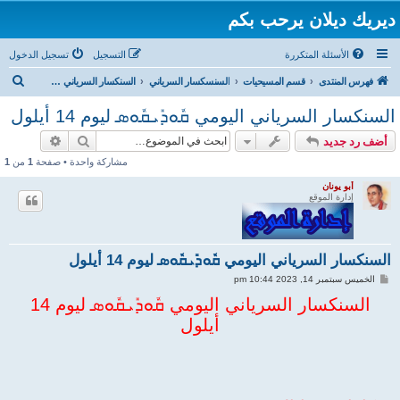
ديريك ديلان يرحب بكم
الأسئلة المتكررة
التسجيل
تسجيل الدخول
ب
فهرس المنتدى
قسم المسيحيات
السنسكسار السرياني
السنكسار السرياني ܩܽܘܕܺܝܩܽܘܣ لشهر ايلول
ح
السنكسار السرياني اليومي ܩܽܘܕܺܝܩܽܘܣ ليوم 14 أيلول
ث
بحث
بحث متقد
أضف رد جديد
مشاركة واحدة • صفحة
1
من
1
أبو يونان
إدارة الموقع
السنكسار السرياني اليومي ܩܽܘܕܺܝܩܽܘܣ ليوم 14 أيلول
م
الخميس سبتمبر 14, 2023 10:44 pm
ش
ا
السنكسار السرياني اليومي ܩܽܘܕܺܝܩܽܘܣ ليوم 14
ر
أيلول
ك
ة