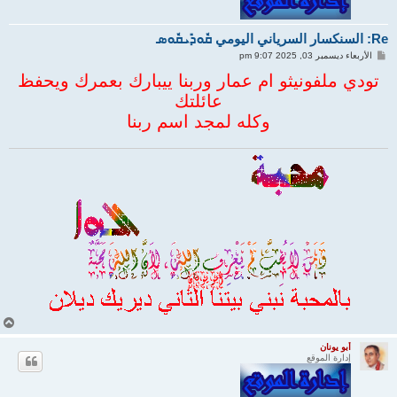
Re: السنكسار السرياني اليومي ܩܽܘܕܺܝܩܽܘܣ
م
الأربعاء ديسمبر 03, 2025 9:07 pm
ش
ا
تودي ملفونيثو ام عمار وربنا ييبارك بعمرك ويحفظ
ر
عائلتك
ك
ة
وكله لمجد اسم ربنا
أ
ع
ل
أبو يونان
إدارة الموقع
ى