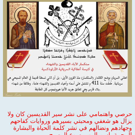
حرصي واهتمامي على نشر سير القديسين كان ولا
يزال هو شغفي ومحبتي بسيرهم وروايات كفاحهم
وجهادهم ونضالهم في نشر كلمة الحياة والبشارة
المحيية باسم الرب يسوع المسيح.