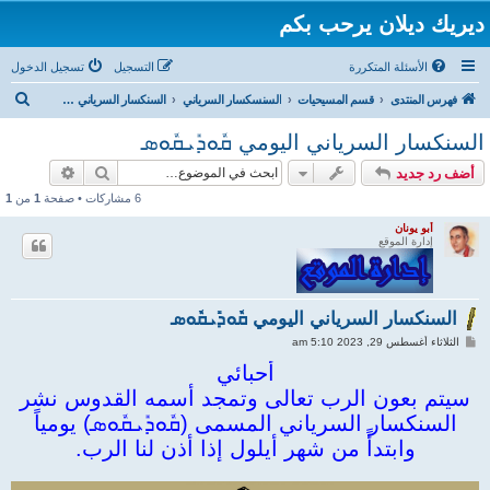
ديريك ديلان يرحب بكم
الأسئلة المتكررة
التسجيل
تسجيل الدخول
ب
فهرس المنتدى
قسم المسيحيات
السنسكسار السرياني
السنكسار السرياني ܩܽܘܕܺܝܩܽܘܣ لشهر ايلول
ح
السنكسار السرياني اليومي ܩܽܘܕܺܝܩܽܘܣ
ث
بحث
بحث متقد
أضف رد جديد
6 مشاركات • صفحة
1
من
1
أبو يونان
إدارة الموقع
السنكسار السرياني اليومي ܩܽܘܕܺܝܩܽܘܣ
م
الثلاثاء أغسطس 29, 2023 5:10 am
ش
ا
أحبائي
ر
سيتم بعون الرب تعالى وتمجد أسمه القدوس نشر
ك
ة
السنكسار السرياني المسمى (ܩܽܘܕܺܝܩܽܘܣ) يومياً
وابتدأً من شهر أيلول إذا أذن لنا الرب.