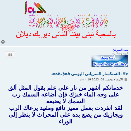
أ
ع
ل
بنت السريان
أديبة وشاعرة
ى
Re: السنكسار السرياني اليومي ܩܽܘܕܺܝܩܽܘܣ
م
الأربعاء نوفمبر 08, 2023 4:16 pm
ش
ا
خدماتكم أشهر من نار على علم يقول المثل ألق
ر
على وجه الماء خبزك فإن أضاعه السمك رب
ك
ة
السمك لا يضيعه
لقد انفردت بعمل مميز نافع ومفيد يرعاك الرب
ويجازيك من يضع يده على المحراث لا ينظر إلى
الوراء