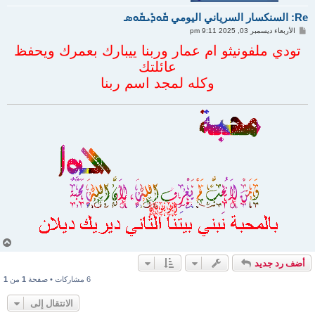
Re: السنكسار السرياني اليومي ܩܽܘܕܺܝܩܽܘܣ
م
الأربعاء ديسمبر 03, 2025 9:11 pm
ش
ا
تودي ملفونيثو ام عمار وربنا ييبارك بعمرك ويحفظ
ر
عائلتك
ك
ة
وكله لمجد اسم ربنا
أ
ع
أضف رد جديد
ل
ى
6 مشاركات • صفحة
1
من
1
الانتقال إلى