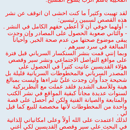
لقد تهيبت وكثيراً ما كنت اخشى ان اتوقف عن نشر
هذه القصص لسببين رئيسين:
- أولهما خوفي أن لا أعطي حقهم الكامل في النشر .
- والثاني صعوبة الحصول على المصادر وإن وجدت
يبقى موضوع صحتها من عدم صحة الخبر, وأحياناً
المبالغة في سرد سيرهم .
وبما إنني قمت بنشر السنكسار السرياني قبل فترة
على مواقع التواصل الاجتماعي ونشر سير وقصص
هؤلاء القديسين عانيت كثيراً في الحصول على
المصدر السرياني فالمخطوطات السريانية قليلة بل
شحيحة جداً وان وجدت عليَّ شراءها وليست بمبالغ
هينة وللأسف الشديد فلقد عملت مع البطريركية
لسنوات عديدة مجاناً كبقية المواقع في نشر الكتب
والمتابعة والصيانة الفنية ولكن لم أحصل على قصة
واحدة من المخطوطات لأنها مخصصة للبيع كما قيل
لي .
لذلك اعتمدت على الله أولاً وعلى امكانياتي الذاتية
في البحث على سير وقصص القديسين لكي أُغني