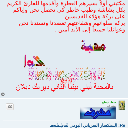
مكتبتي أولاً بسيرهم العطرة وأقدمها للقارئ الكريم
بكل بشاشة وطيب خاطر كي نحصل نحن وإياكم
على بركة هؤلاء القديسين.
بركة صلواتهم وشفاعتهم تعضدنا وتسندنا نحن
وعوائلنا جميعاً إلى الأبد آمين .
أ
ع
ل
سعاد نيسان
مشرف
ى
Re: السنكسار السرياني اليومي ܩܽܘܕܺܝܩܽܘܣ