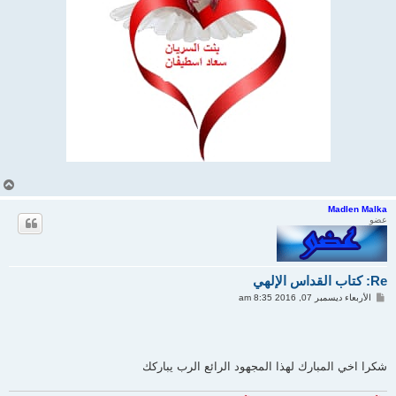
أ
ع
ل
Madlen Malka
عضو
ى
Re: كتاب القداس الإلهي
م
الأربعاء ديسمبر 07, 2016 8:35 am
ش
ا
ر
ك
ة
شكرا اخي المبارك لهذا المجهود الرائع الرب يباركك