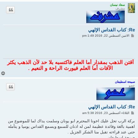
ع
ل
سعاد نيسان
مشرف
ى
Re: كتاب القداس الإلهي
م
الاثنين أغسطس 22, 2016 1:49 pm
ش
ا
ر
ك
ة
قتن الذهب بمقدار أما العلم فاكتسبه بلا حد لأن الذهب يكثر
الآفات أما العلم فيورث الراحة و النعيم .
أ
ع
ل
صبيحة اسطيفان
عضو
ى
Re: كتاب القداس الإلهي
م
الثلاثاء أغسطس 23, 2016 5:38 am
ش
ا
بركة الرب تحل عليك اخونا المحترم ابو يونان وسلمت يداك لما للموضوع من
ر
اهمية بالغة وفائدة عظيمة لمن له اذنان للسمع ويسمع القداس يوميا و يتأمله
ك
ة
حتى عند قراءته تقبل منا الشكر الجزيل .
صبيحة اسطيفان