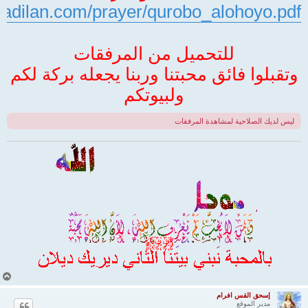
yadilan.com/prayer/qurobo_alohoyo.pdf
للتحميل من المرفقات
وتقبلوا فائق محبتنا وربنا يجعله بركة لكم
ولبيوتكم
ليس لديك الصلاحية لمشاهدة المرفقات
أ
ع
ل
إسحق القس افرام
مدير الموقع
ى