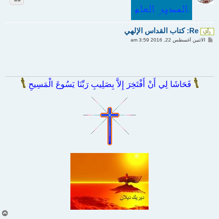
Re: كتاب القداس الإلهي
م
الاثنين أغسطس 22, 2016 3:59 am
ش
ا
ر
ك
ة
فَحَاشَا لِي أَنْ أَفْتَخِرَ إِلاَّ بِصَلِيبِ رَبِّنَا يَسُوعَ الْمَسِيحِ
أ