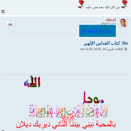
من كان الله معه فمن عليه
أ
ع
ل
أبو يونان
إدارة الموقع
ى
Re: كتاب القداس الإلهي
م
الثلاثاء مارس 19, 2019 12:31 am
ش
ا
ر
ك
ة