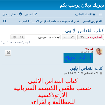
ديريك ديلان يرحب بكم
الأسئلة المتكررة
التسجيل
تسجيل الدخول
ب
فهرس المنتدى
قسم المسيحيات
܀ طقسيات لأيــام الآحـــــاد & الأعيـــاد
ح
كتاب القداس الإلهي
ث
بحث
بحث متقد
أضف رد جديد
7 مشاركات • صفحة
1
من
1
أبو يونان
إدارة الموقع
كتاب القداس الإلهي
م
الأحد أغسطس 21, 2016 7:26 pm
ش
ا
كتاب القداس الالهي
ر
ك
حسب طقس الكنيسة السريانية
ة
الأرثوذكسية
للمطالعة والقراءة