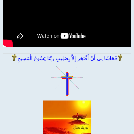
فَحَاشَا لِي أَنْ أَفْتَخِرَ إِلاَّ بِصَلِيبِ رَبِّنَا يَسُوعَ الْمَسِيحِ