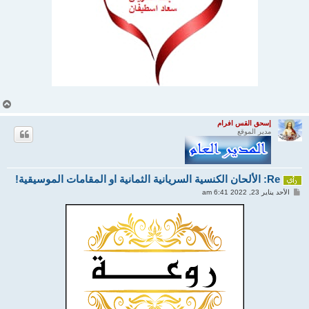
أ
ع
ل
إسحق القس افرام
مدير الموقع
ى
Re: الألحان الكنسية السريانية الثمانية او المقامات الموسيقية!
م
الأحد يناير 23, 2022 6:41 am
ش
ا
ر
ك
ة