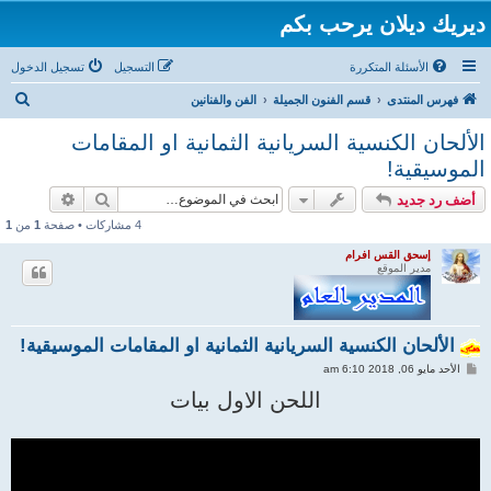
ديريك ديلان يرحب بكم
الأسئلة المتكررة
التسجيل
تسجيل الدخول
ب
فهرس المنتدى
قسم الفنون الجميلة
الفن والفنانين
ح
الألحان الكنسية السريانية الثمانية او المقامات
ث
الموسيقية!
بحث
بحث متقد
أضف رد جديد
4 مشاركات • صفحة
1
من
1
إسحق القس افرام
مدير الموقع
الألحان الكنسية السريانية الثمانية او المقامات الموسيقية!
م
الأحد مايو 06, 2018 6:10 am
ش
ا
اللحن الاول بيات
ر
ك
ة