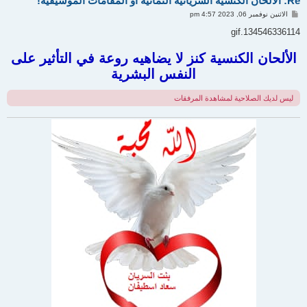
Re: الألحان الكنسية السريانية الثمانية او المقامات الموسيقية!
م
الاثنين نوفمبر 06, 2023 4:57 pm
ش
ا
134546336114.gif
ر
ك
ة
الألحان الكنسية كنز لا يضاهيه روعة في التأثير على
النفس البشرية
ليس لديك الصلاحية لمشاهدة المرفقات