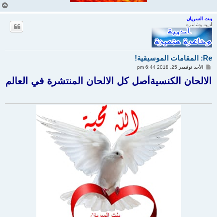
أ
ع
ل
بنت السريان
أديبة وشاعرة
ى
Re: المقامات الموسيقية!
م
الأحد نوفمبر 25, 2018 6:44 pm
ش
ا
الالحان الكنسيةأصل كل الالحان المنتشرة في العالم
ر
ك
ة