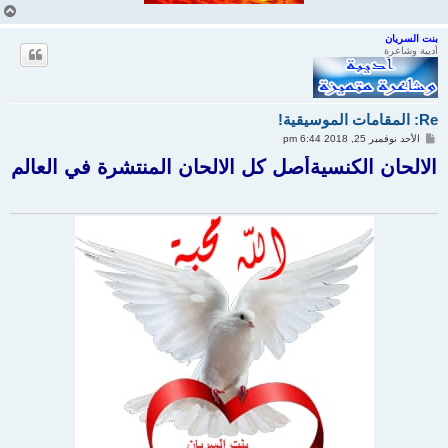
أ
ع
ل
بنت السريان
أديبة وشاعرة
ى
Re: المقامات الموسيقية!
م
الأحد نوفمبر 25, 2018 6:44 pm
ش
ا
الالحان الكنسيةأصل كل الالحان المنتشرة في العالم
ر
ك
ة