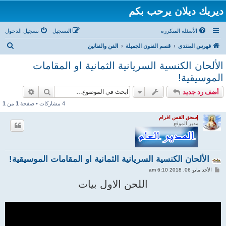
ديريك ديلان يرحب بكم
الأسئلة المتكررة
التسجيل
تسجيل الدخول
ب
فهرس المنتدى
قسم الفنون الجميلة
الفن والفنانين
ح
الألحان الكنسية السريانية الثمانية او المقامات
ث
الموسيقية!
بحث
بحث متقد
أضف رد جديد
4 مشاركات • صفحة
1
من
1
إسحق القس افرام
مدير الموقع
الألحان الكنسية السريانية الثمانية او المقامات الموسيقية!
م
الأحد مايو 06, 2018 6:10 am
ش
ا
اللحن الاول بيات
ر
ك
ة