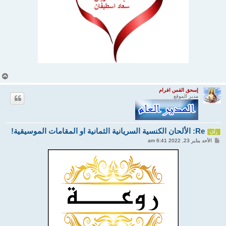
أ
ع
ل
إسحق القس افرام
مدير الموقع
ى
Re: الألحان الكنسية السريانية الثمانية او المقامات الموسيقية!
م
الأحد يناير 23, 2022 6:41 am
ش
ا
ر
ك
ة