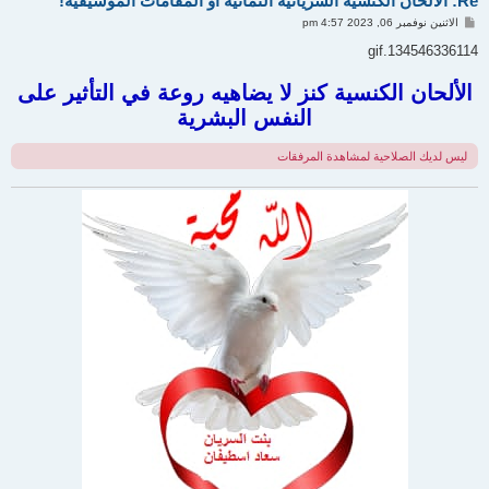
Re: الألحان الكنسية السريانية الثمانية او المقامات الموسيقية!
م
الاثنين نوفمبر 06, 2023 4:57 pm
ش
ا
134546336114.gif
ر
ك
ة
الألحان الكنسية كنز لا يضاهيه روعة في التأثير على
النفس البشرية
ليس لديك الصلاحية لمشاهدة المرفقات