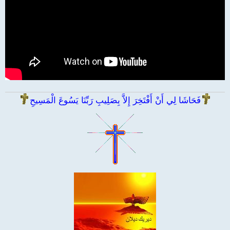
فَحَاشَا لِي أَنْ أَفْتَخِرَ إِلاَّ بِصَلِيبِ رَبِّنَا يَسُوعَ الْمَسِيحِ