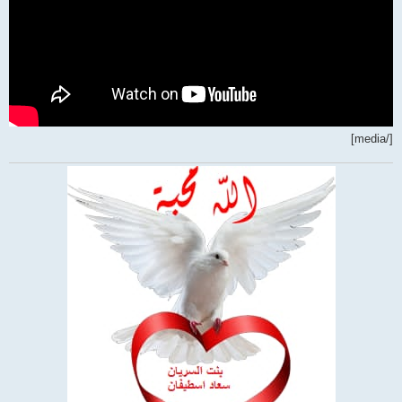
[/media]