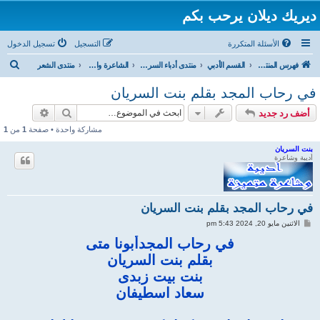
ديريك ديلان يرحب بكم
الأسئلة المتكررة
التسجيل
تسجيل الدخول
ب
فهرس المنتدى
القسم الأدبي
منتدى أدباء السريان
الشاعرة والاديبة السريانية بنت السريان
منتدى الشعر
ح
في رحاب المجد بقلم بنت السريان
ث
بحث
بحث متقد
أضف رد جديد
مشاركة واحدة • صفحة
1
من
1
بنت السريان
أديبة وشاعرة
في رحاب المجد بقلم بنت السريان
م
الاثنين مايو 20, 2024 5:43 pm
ش
ا
في رحاب المجدأبونا متى
ر
بقلم بنت السريان
ك
ة
بنت بيت زبدى
سعاد اسطيفان