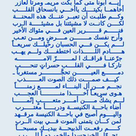
إيـــه ابونا متى كما بكت مريمـ ومرتا لعازر
أخاهمــا بكيتــــك ياأخـــي بانسحاق القلــــب
وكـــم طلبـت أن تعبــر عنـــك هذه المحنـــة
لكــــن كانــت لا مشيئتنا بل مشيئـــــة الـرب
فنــــــم قـــــــرير العين فــــي مثواك الأخير
وأرح نفسك مــــــــن مــــرضٍ ومـــن تعـب
لــــم يكـــن فـــي الحسبان رحيلـــك سريعــاً
هــــــادم اللــــــذات اختطفــــك ولـــم يهــب
جرّعنــا فراقــك ا لمــــــــرّ الامــــــــــــــه
تاركـا فـــــــي القلــــب حسراتٍ تنحـــــب
دمـــــــع العيــــــــن تحجَّــــــــــر مستغرباً ـ
كيـــف صمــــت ذلك الصوت العـــــــذب
نجـــم مـــن أل البنــــاء لمــــــــع زمنــــــاً
هـوى سريعـاً آخــــــذا منــــــــــا العجــــب
لـــم يشكُ مـــــن أمــــر متعــــــبٍ إنّمـــــــا
أضاء باحـــة الكنيســة ودربـــــأ مغتـــــرب
واليــــوم أصبح في باحـــة الكنيسة مرقــهد
لمن كـــان يتمنى الموت فـــي بيت الــرب
كـــــم رفعــت الذبيحـــة بيديــك مسبحـــاً
تحــوّل الخبزجسدا والخمر دمـاً للــــرب