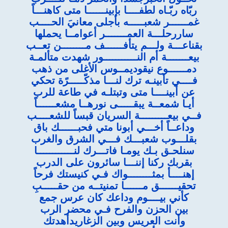
ربّاه ربّـاه لطفــــا بإبينــــــا متى كاهنـــاً
غمــــــر شعبـــــه بأجلى معانيَ الحــــب
ساررحلـــة العمـــــــر أعوامــا يحملها
بقناعـــة ولـــم يتأفــــــف مــــــــن تعــب
بيعـــــــة أم النـــــــــــور شهدت متألمـة
دمــــــوع نيقوديمــوس الأغلى من ذهب
فــــي تأبينـه ترك لنـــا مذكّـــــرًة تحكي
عن أبينــــا متى وتبتلـه في طاعة للرب
أيـا شمعــة يبقـــــى نورهــا مشعــــــاً
فــي بيعـــــــــة السريان قبساً للشعــــب
وداعــاً أخـــي أبونا متي فحبــــــك باق
بقلـــوب شعبـــك فـــي الشرق والغرب
سنلحـق بـك يومـا فاتـــرك لنــــــــــــا
بقربك ركنا إننـــا سائرون على الدرب
إهنــــأ بمثــــــــواك فـي كنيستك فرحاً
تحقيــــــق مــــــا تمنيتــه من حقـــــبِ
كأني بيــــوم وداعك كان عرس جمع
بين الحزن والفرح فـي محضر الرب
وأنت العريس وبين الزغاريدأهدتك