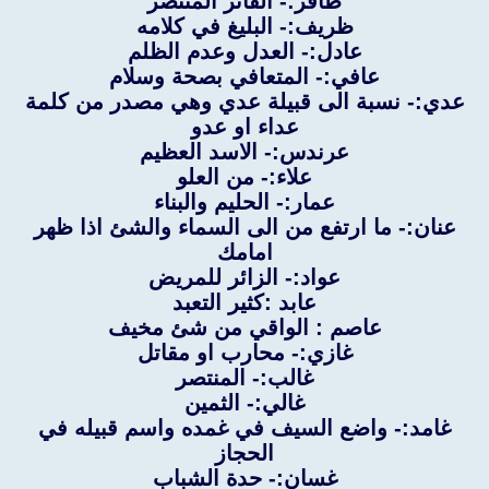
ظافر:- الفائز المنتصر
ظريف:- البليغ في كلامه
عادل:- العدل وعدم الظلم
عافي:- المتعافي بصحة وسلام
عدي:- نسبة الى قبيلة عدي وهي مصدر من كلمة
عداء او عدو
عرندس:- الاسد العظيم
علاء:- من العلو
عمار:- الحليم والبناء
عنان:- ما ارتفع من الى السماء والشئ اذا ظهر
امامك
عواد:- الزائر للمريض
عابد :كثير التعبد
عاصم : الواقي من شئ مخيف
غازي:- محارب او مقاتل
غالب:- المنتصر
غالي:- الثمين
غامد:- واضع السيف في غمده واسم قبيله في
الحجاز
غسان:- حدة الشباب