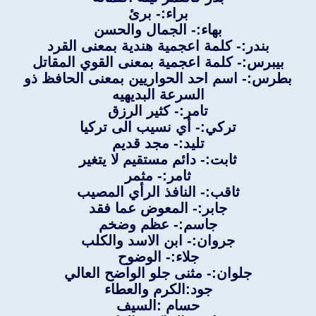
براء:- برئ
بهاء:- الجمال والحسن
بندر:- كلمة اعجمية هندية بمعنى القرد
بيبرس:- كلمة اعجمية بمعنى القوي المقاتل
بطرس:- اسم احد الحواريين بمعنى الحافظ ذو
السرعة البديهيه
تامر:- كثير الرزق
تركي:- أي نسيب الى تركيا
تليد:- مجد قديم
ثابت:- دائم مستقيم لا يتغير
ثامر:- مثمر
ثاقب:- النافذ الرأي المصيب
جابر:- المعوض عما فقد
جاسم:- عظم وضخم
جروان:- ابن الاسد والكلب
جلاء:- الوضوح
جلوان:- مثنى جلو الواضح العالي
جود:الكرم والعطاء
حسام :السيف