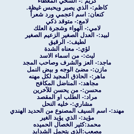
كريم :- السخي المعطاء
كاظم:- الذي يصبر ويحبس غيظة.
كنعان: اسم اعجمي ورد شعراً
لامع:- متوقد ذكي
لامي:- الهواء وشجرة العلك
لبيد:- العدل الصغير الزعيم الصغير
لطيف:- الرقيق
لؤي:- معناه الشدة
ليث:- من اسماء الاسد
ماجد:- العز والشرف وصاحب المجد
مازن:- مضئ الوجه و بيض النمل
ماهر:- الحاذق المجيد لكل مهنه
مجاهد:- المناضل المكافح
محسن:- من يحسن للآخرين
مراد:- الطلب او المقصد
مشاري:- خليه النحل
مهند:- اسم السيف المصنوع من الحديد الهندي
مؤيد:- الذي يؤيد الغير
محمد:كثير الخصال الحميده
مصعب:الذي يتحمل الشدايد