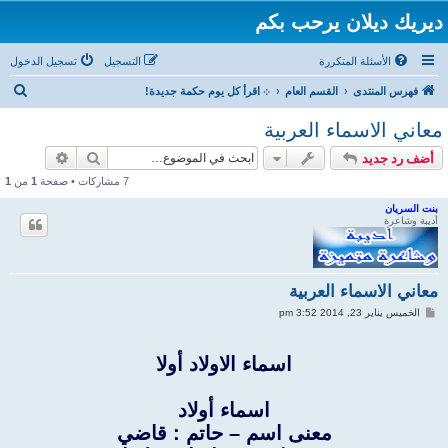
ديريك ديلان يرحب بكم
الأسئلة المتكررة
التسجيل
تسجيل الدخول
ب
فهرس المنتدى
القسم العام
܀ اقرأ كل يوم حكمة جديدة!
ح
معاني الاسماء العربية
ث
بحث
بحث متقد
أضف رد جديد
7 مشاركات • صفحة
1
من
1
بنت السريان
أديبة وشاعرة
معاني الاسماء العربية
م
الخميس يناير 23, 2014 3:52 pm
ش
ا
ر
اسماء الاولاد أولا
ك
ة
اسماء أولاد
معنى اسم – حاتم : قاضي