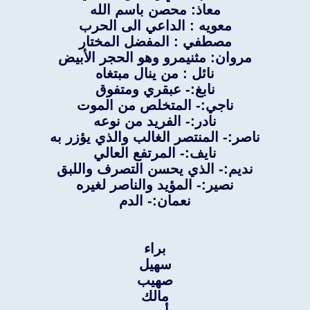
معاذ: محصن باسم الله
معويه : الداعي الى الحرب
مصطفي : المفضل المختار
مروان: مثنيمرو وهو الحجر الأبيض
نائل : من ينال مبتغاه
نابغ:- عبقري ومتفوق
ناجي:- المتخلص من الموت
نادر:- الفريد من نوعه
ناصر:- المنتصر الغالب والذي يؤزر به
نايف:- المرتفع العالي
نديم:- الذي يحسن التصرف واللبق
نصير:- المؤيد والناصر لغيره
نعمان:- الدم
براء
سهيل
صهيب
مالك