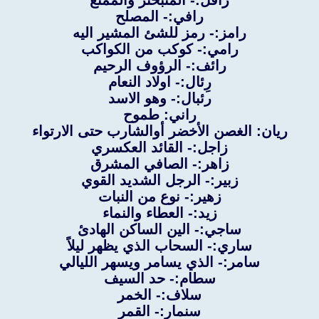
رافل:- المتبختر والممتع
رافي:- المصلح
رامز:- رمز للشئ المشير اليه
رامي:- كوكب من الكواكب
رائف:- الرؤوف الرحيم
رِئال:- اولاد النعام
رئبال:- وهو الاسد
راني: طموح
ريان: الغصن الأخضر أوالشارب حتى الارتواء
زاجل:- القائد العكسري
زاهر:- الصافي المشرق
زبير:- الرجل الشديد القوي
زهير:- نوع من النبات
زيد:- العطاء والنماء
ساجي:- الين الساكن الهادئ
ساري:- السحاب الذي يظهر ليلاً
سامر:- الذي يسامر ويسهر الليالي
سطام:- حد السيف
سلاف:- الخمر
سنمار:- القمر