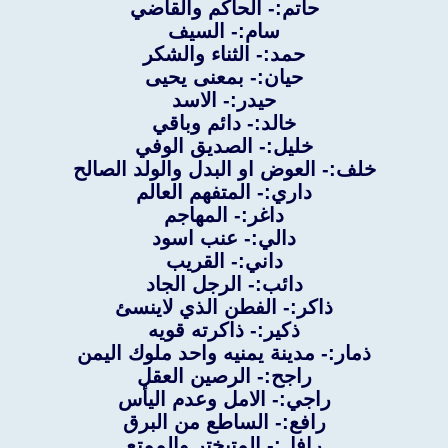
حاتم:- الحاكم والقاضي
سام:- السيف
حمد:- الثناء والشكر
حيان:- بمعنى يحيى
حيدر:- الاسد
خالد:- دائم وباقي
خليل:- الصديق الوفي
خلف:- العوض او البدل والولد الصالح
داري:- المتفهم العالم
داغر:- المهاجم
دالي:- عنب اسود
داني:- القريب
دائب:- الرجل الجاد
ذاكر:- الفطن الذي لاينسئ
ذكير:- ذاكرته قويه
ذمار:- مدينة يمنيه واحد ملوك اليمن
راجح:- الرصين العقل
راجي:- الامل وعدم اليأس
رافع:- الساطع من البرق
رافل:- المتبختر والممتع