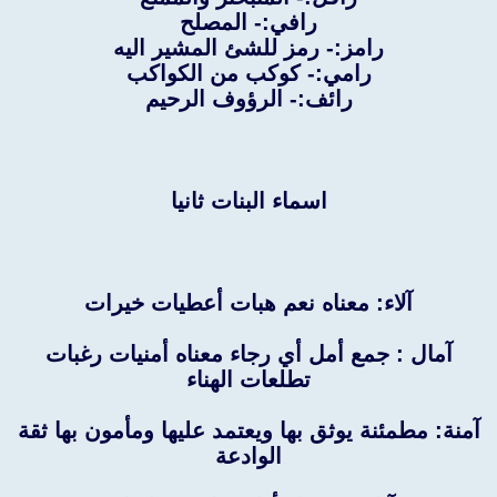
رافي:- المصلح
رامز:- رمز للشئ المشير اليه
رامي:- كوكب من الكواكب
رائف:- الرؤوف الرحيم
اسماء البنات ثانيا
آلاء: معناه نعم هبات أعطيات خيرات
آمال : جمع أمل أي رجاء معناه أمنيات رغبات
تطلعات الهناء
آمنة: مطمئنة يوثق بها ويعتمد عليها ومأمون بها ثقة
الوادعة