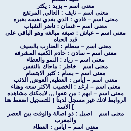
معنى اسم – يزيد : يكثر
معنى اسم – نايف : العالي, المرتفع
معنى اسم – فادي : الذي يفدي نفسه بغيره
معنى اسم – غسان : ناضر الشباب
معنى اسم – عياش : صيغه مبالغه وهو الباقي على
قيد الحياه
معنى اسم – سطام : الضارب بالسيف
معنى اسم – سادن : خادم الكعبه المشرفه
معنى اسم – زياد : النمو والعطاء
معنى اسم – خاطر : ماحاك بالنفس
معنى اسم – بسام : كثير الابتسام
معنى اسم – إياس : العطيه, العوض, الذئب
معنى اسم – ارغد : الخصيب الاكثر سعه وهناء
معنى اسم – ايهم : من عفوا ,,, لايمكنك مشاهده
الروابط لانك غير مسجل لدينا [ للتسجيل اضغط هنا
] الاسد
معنى اسم – اصيل : ذو اصالة والوقت بين العصر
والمغرب
معنى اسم – اياس : العطاء