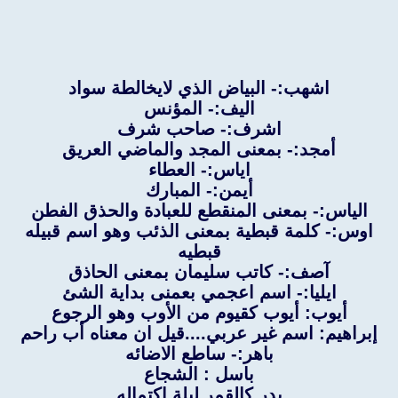
اشهب:- البياض الذي لايخالطة سواد
اليف:- المؤنس
اشرف:- صاحب شرف
أمجد:- بمعنى المجد والماضي العريق
اياس:- العطاء
أيمن:- المبارك
الياس:- بمعنى المنقطع للعبادة والحذق الفطن
اوس:- كلمة قبطية بمعنى الذئب وهو اسم قبيله
قبطيه
آصف:- كاتب سليمان بمعنى الحاذق
ايليا:- اسم اعجمي بعمنى بداية الشئ
أيوب: أيوب كقيوم من الأوب وهو الرجوع
إبراهيم: اسم غير عربي....قيل ان معناه أب راحم
باهر:- ساطع الاضائه
باسل : الشجاع
بدر كالقمر ليلة اكتماله