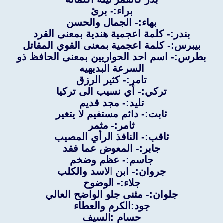
براء:- برئ
بهاء:- الجمال والحسن
بندر:- كلمة اعجمية هندية بمعنى القرد
بيبرس:- كلمة اعجمية بمعنى القوي المقاتل
بطرس:- اسم احد الحواريين بمعنى الحافظ ذو
السرعة البديهيه
تامر:- كثير الرزق
تركي:- أي نسيب الى تركيا
تليد:- مجد قديم
ثابت:- دائم مستقيم لا يتغير
ثامر:- مثمر
ثاقب:- النافذ الرأي المصيب
جابر:- المعوض عما فقد
جاسم:- عظم وضخم
جروان:- ابن الاسد والكلب
جلاء:- الوضوح
جلوان:- مثنى جلو الواضح العالي
جود:الكرم والعطاء
حسام :السيف