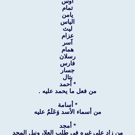
أوس
تمام
يامن
الياس
ليث
عزام
آسر
همام
رسلان
فارس
جسار
بتال
* أحمد
من فعل ما يحمد عليه .
* أسامة
من أسماء الأسد وَعَلَمُُ عليه
* أمجد
من زاد على غيره في طلب العلا، ونيل المجد