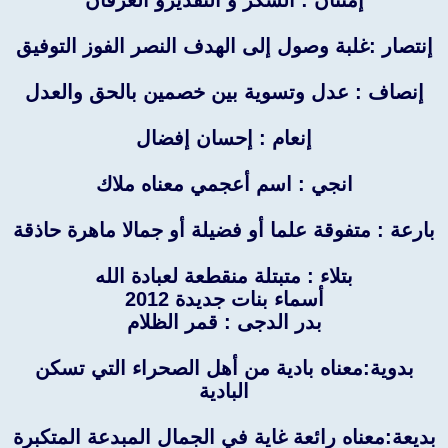
إمتنان : الشكر و التقديرو العرفان
إنتصار :غلبة وصول إلى الهدف النصر الفوز التوفيق
إنصاف : عدل وتسوية بين خصمين بالحق والعدل
إنعام : إحسان إفضال
انجي : اسم أعجمي معناه ملاك
بارعة : متفوقة علما أو فضيلة أو جمالا ماهرة حاذقة
بتلاء : متبتلة منقطعة لعبادة الله
أسماء بنات جديدة 2012
بدر الدجى : قمر الظلام
بدوية:معناه بادية من أهل الصحراء التي تسكن
البادية
بديعة:معناه رائعة غاية في الجمال المبدعة المتكبرة