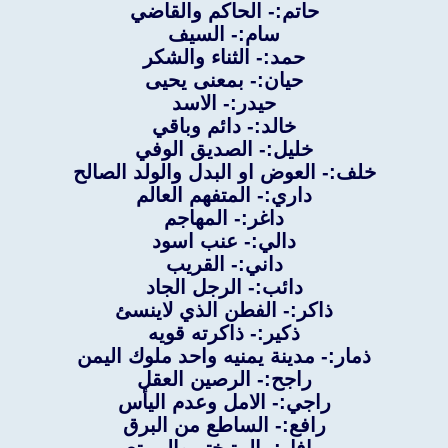
حاتم:- الحاكم والقاضي
سام:- السيف
حمد:- الثناء والشكر
حيان:- بمعنى يحيى
حيدر:- الاسد
خالد:- دائم وباقي
خليل:- الصديق الوفي
خلف:- العوض او البدل والولد الصالح
داري:- المتفهم العالم
داغر:- المهاجم
دالي:- عنب اسود
داني:- القريب
دائب:- الرجل الجاد
ذاكر:- الفطن الذي لاينسئ
ذكير:- ذاكرته قويه
ذمار:- مدينة يمنيه واحد ملوك اليمن
راجح:- الرصين العقل
راجي:- الامل وعدم اليأس
رافع:- الساطع من البرق