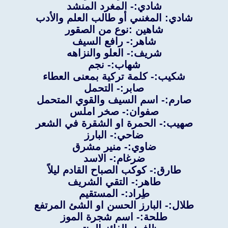
شادي:- المغرد المنشد
شادي: المغنىي أو طالب العلم والأدب
شاهين :نوع من الصقور
شاهر:- رافع السيف
شريف:- العلو والنزاهه
شهاب:- نجم
شكيب:- كلمة تركية بمعنى العطاء
صابر:- التحمل
صارم:- اسم السيف والقوي المتحمل
صفوان:- صخر املس
صهيب:- الحمرة او الشقرة في الشعر
ضاحي:- البارز
ضاوي:- منير مشرق
ضرغام:- الاسد
طارق:- كوكب الصباح القادم ليلاً
طاهر:- التقي الشريف
طِراد:- المستقيم
طلال:- البارز الحسن او الشئ المرتفع
طلحة:- اسم شجرة الموز