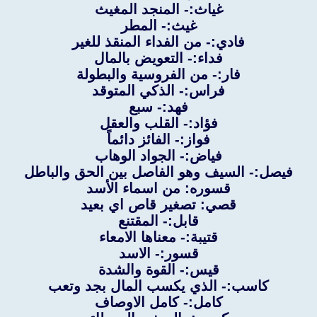
غياث:- المنجد المغيث
غيث:- المطر
فادي:- من الفداء المنقذ للغير
فداء:- التعويض بالمال
فار:- من الفروسية والبطولة
فراس:- الذكي المتوقد
فهد:- سبع
فؤاد:- القلب والعقل
فواز:- الفائز دائماً
فياض:- الجواد الوهاب
فيصل:- السيف وهو الفاصل بين الحق والباطل
قسوره: من اسماء الأسد
قصي: تصغير قاص اي بعيد
قابل:- المقتنع
قتيبة:- معناها الامعاء
قسور:- الاسد
قيس:- القوة والشدة
كاسب:- الذي يكسب المال بجد وتعب
كامل:- كامل الاوصاف