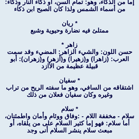
إما من الذكاء، وهو: تمام السن، أو ذكاء النار وذكاء:
من أسماء الشمس ولذا كان الصبح ابن ذكاء
* ريان
ممتلئ فيه نضارة وحيوية وشبع
زاهر *
حسن اللون: والشيء الزاهر: المضيء وقد سمت
العرب: (زاهرا) و(زهيرا) و(أزهر) و(زهران): أبو
قبيلة عظيمة من الأازد
* سفيان
اشتقاقه من السافي، وهو ما سفته الريح من تراب
وغيره وكان سفيان فعلان من ذلك
* سلام
سلام - مخففة اللام - :وفاق ووئام وأمان واطمئنان،
أما سلام: فهو إما كثير السلام على من يلقاه، أو
مبعث سلام ينشر السلام أنى وجد