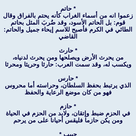
* حاتم
زعموا انه من أسماء الغراب كأنه يحتم بالفراق وقال
قوم: بل الحاتم الأسود، وقد ضُربَ المثل بحاتم
الطائي في الكرم فأصبح للاسم إيحاء جميل والحاتم:
القاضي
* حارث
من يحرث الأرض ويصلحها ومن يحرث لدنياه،
ويكسب له، وقد سمت العرب: حارثا وحريثا ومحرثا
* حارس
الذي يرتبط بحفظ السلطان، وحراسته أما محروس
فهو من كان موضع الرعاية والحفظ
* حازم
في الحزم ضبط وإتقان، ولابد من الحزم في الحياة
ومن يكن حازما فليقس أحيانا على من يرحم
حبيب *