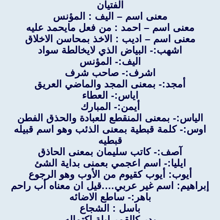
الفتيان
معنى اسم – اليف : المؤنس
معنى اسم – احمد : من فعل مايحمد عليه
معنى اسم – اديب : الاخذ بمحاسن الاخلاق
اشهب:- البياض الذي لايخالطة سواد
اليف:- المؤنس
اشرف:- صاحب شرف
أمجد:- بمعنى المجد والماضي العريق
اياس:- العطاء
أيمن:- المبارك
الياس:- بمعنى المنقطع للعبادة والحذق الفطن
اوس:- كلمة قبطية بمعنى الذئب وهو اسم قبيله
قبطيه
آصف:- كاتب سليمان بمعنى الحاذق
ايليا:- اسم اعجمي بعمنى بداية الشئ
أيوب: أيوب كقيوم من الأوب وهو الرجوع
إبراهيم: اسم غير عربي….قيل ان معناه أب راحم
باهر:- ساطع الاضائه
باسل : الشجاع
بدر كالقمر ليلة اكتماله