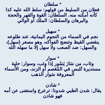
* سلطان
فعلان من السليط من قولهم: سلط الله عليه كذا
كأنه أمكنه منه. السلطان: القوة والقهر والحجة
والبرهان والسلطان: الملك أو الوالي
* سهيل
نجم في السماء من النجوم اليمانية، عند طلوعه
ينقضي القيظ وتنضج الفواكه، وهو مصغر (سهل)،
والسهل: ضد الصعب ولا سهل إلا ما سهله الله
* سوار
وثاب، من سَارَ يَسُور إذا وثب، وسوار: حلية
مستديرة تُلبس في المْعَصم أو الزند، ومن الأسماء
المعروفة سَوار الذهب
* شادن
يقال: شدن الظبي شدونا: ترعرع واستغنى عن أمه
فهو شادن