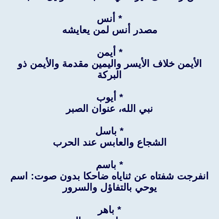
* أنس
مصدر أنس لمن يعايشه
* أيمن
الأيمن خلاف الأيسر واليمين مقدمة والأيمن ذو
البركة
* أيوب
نبي الله، عنوان الصبر
* باسل
الشجاع والعابس عند الحرب
* باسم
انفرجت شفتاه عن ثناياه ضاحكا بدون صوت: اسم
يوحي بالتفاؤل والسرور
* باهر