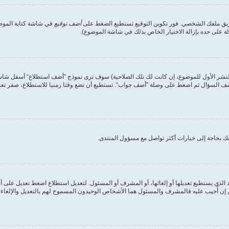
طريق ملفك الشخصي. فور تكوين التوقيع تستطيع الضغط على
أضف توقيع
في شاشة كتابة الموضوع
على حده بإزالة الاختيار الخاص بذلك في شاشة الموضوع).
لنشر الأول للموضوع، إن كانت لك تلك الصلاحية) سوف ترى نموذج ”أضف استطلاع“ أسفل شاشة إ
أضف السؤال ثم اضغط على وصلة ”أضف جواب“. تستطيع أن تضع وقتا زمنيا للاستطلاع، صفر تعني
ك بحاجة إلى خيارات أكثر تواصل مع مسؤول المنتدى.
الذي يستطيع تعديلها أو إلغائها، أو المشرف أو المسئول. لتعديل استطلاع اضغط تعديل على أ
ن أُجيب عليه فالمشرف والمسئول هما الأشخاص الوحيدون المسموح لهم بالتعديل والإلغاء. وه