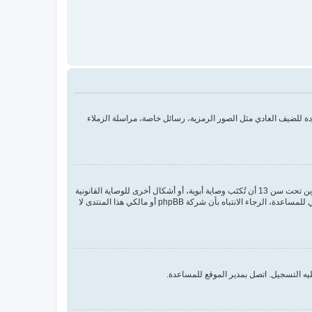
 للضيف العادي مثل الصور الرمزية، رسائل خاصة، مراسلة الزملاء
COPPA، أو قانون حماية خصوصية الأطفال على الويب هو قانون في الولايات المتحدة الأمريكية صدر في عام 1998 يطلب من المواقع التي تجمع معلومات من القاصرين تحت سن 13 أن تُكتَب وصاية أبوية، أو أشكال أخرى للوصاية القانونية
بأن يسمحوا بجمع معلومات خاصة معرفة من القاصر تحت سن 13. إذا كنت غير متأكد إذا كان ينطبق عليك هذا القانون بوصفك شخصا فقم بالتواصل مع مستشار قانوني للمساعدة، الرجاء الانتباه بأن شركة phpBB أو مالكي هذا المنتدى لا
يه التسجيل. اتصل بمدير الموقع للمساعدة.