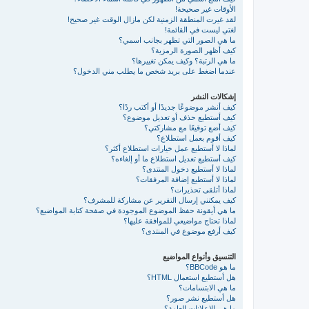
الأوقات غير صحيحة!
لقد غيرت المنطقة الزمنية لكن مازال الوقت غير صحيح!
لغتي ليست في القائمة!
ما هي الصور التي تظهر بجانب اسمي؟
كيف أظهر الصورة الرمزية؟
ما هي الرتبة؟ وكيف يمكن تغييرها؟
عندما اضغط على بريد شخص ما يطلب مني الدخول؟
إشكالات النشر
كيف أنشر موضوعًا جديدًا أو أكتب ردًا؟
كيف أستطيع حذف أو تعديل موضوع؟
كيف أضع توقيعًا مع مشاركتي؟
كيف أقوم بعمل استطلاع؟
لماذا لا أستطيع عمل خيارات استطلاع أكثر؟
كيف أستطيع تعديل استطلاع ما أو إلغاءه؟
لماذا لا أستطيع دخول المنتدى؟
لماذا لا أستطيع إضافة المرفقات؟
لماذا أتلقى تحذيرات؟
كيف يمكنني إرسال التقرير عن مشاركة للمشرف؟
ما هي أيقونة حفظ الموضوع الموجودة في صفحة كتابة المواضيع؟
لماذا تحتاج مواضيعي للموافقة عليها؟
كيف أرفع موضوع في المنتدى؟
التنسيق وأنواع المواضيع
ما هو BBCode؟
هل أستطيع استعمال HTML؟
ما هي الابتسامات؟
هل أستطيع نشر صور؟
ما هي الإعلانات العامة؟