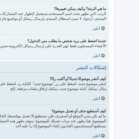
ما هي الرتبة؟ وكيف يمكن تغييرها؟
الرتب التي تظهر تحت اسم المستخدم تستعمل لإظهار عدد المشاركات أو
المنتدى، أرجوك لا تسئ استغلال المنتدى بإرسال رسائل أو مواضيع فارغ
أعلى
عندما اضغط على بريد شخص ما يطلب مني الدخول؟
الأعضاء المسجلون فقط لهم القدرة على إرسال رسائل الكترونية ضمن ال
أعلى
إشكالات النشر
كيف أنشر موضوعًا جديدًا أو أكتب ردًا؟
لنشر موضوع جديد، اضغط على زر "موضوع جديد". لكتابة رد، اضغط على ز
مثال: يمكنك كتابة موضوع جديد، يمكنك إرفاق ملفات مرفقة، إلخ.
أعلى
كيف أستطيع حذف أو تعديل موضوع؟
ما لم تكن مدير الموقع أو المشرف فلن تستطيع إلا تعديل مواضيعك الخاص
الموضوع، هذا يظهر عدد مرات تعديلك للموضوع. سوف تظهر هذه الجملة إذ
يستطيع المستخدمون العاديون إلغاء الموضوع إذا ردّ عليه أحد.
أعلى