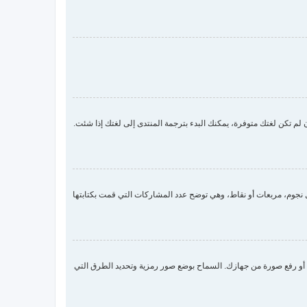
لم تكن لغتك متوفرة، يمكنك البدء بترجمة المنتدى إلى لغتك إذا شئت.
جوم، مربعات أو نقاط، وهي توضح عدد المشاركات التي قمت بكتابتها
 صورة رمزية لك عن طريق واحدة من أربع طرق: Gravatar، معرض الصور، الربط مع صورة أو رفع صورة من جهازك. السماح بوضع صور رمزية وتحديد الطرق التي