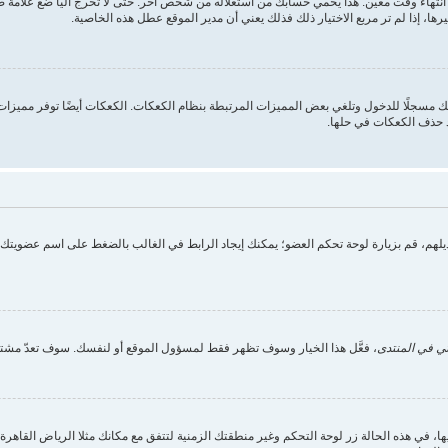
انتهاء وقت معين. هذا يحمي حسابك من استغلاله من شخص آخر. حتى لا تخرج آليا ضع علامة
ها، إذا لم تر مربع الاختيار ذلك فذلك يعني أن مدير الموقع عطل هذه الخاصية.
 مسجلًا للدخول وتلغي بعض المميزات المرتبطة بنظام الكعكات. الكعكات أيضًا توفر مميزات م
د حذف الكعكات في حلها.
تعديلهم، قم بزيارة لوحة تحكم العضو؛ يمكنك إيجاد الرابط في الغالب بالضغط على اسم عضويت
ي في المنتدى
، فعَّل هذا الخيار وسوف تظهر فقط لمسؤول الموقع أو لنفسك. سوف تعدّ مشتر
ي هذه الحالة زر لوحة التحكم وغير منطقتك الزمنية لتتفق مع مكانك مثلا الرياض القاهرة الج