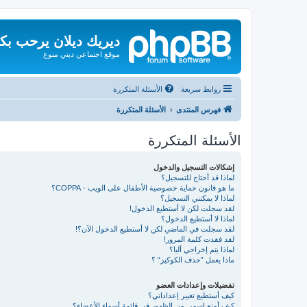
ديريك ديلان يرحب بك
موقع اجتماعي ديني منوع
روابط سريعة
الأسئلة المتكررة
فهرس المنتدى
الأسئلة المتكررة
الأسئلة المتكررة
إشكالات التسجيل والدخول
لماذا قد أحتاج للتسجيل؟
ما هو قانون حماية خصوصية الأطفال على الويب - COPPA؟
لماذا لا يمكنني التسجيل؟
لقد سجلت لكن لا أستطيع الدخول!
لماذا لا أستطيع الدخول؟
لقد سجلت في الماضي لكن لا أستطيع الدخول الآن؟!
لقد فقدت كلمة المرور!
لماذا يتم إخراجي آليا؟
ماذا يعمل ”حذف الكوكيز“ ؟
تفضيلات وإعدادات العضو
كيف أستطيع تغيير إعداداتي؟
كيف أمنع اسمي من الظهور في قائمة أسماء الأعضاء؟