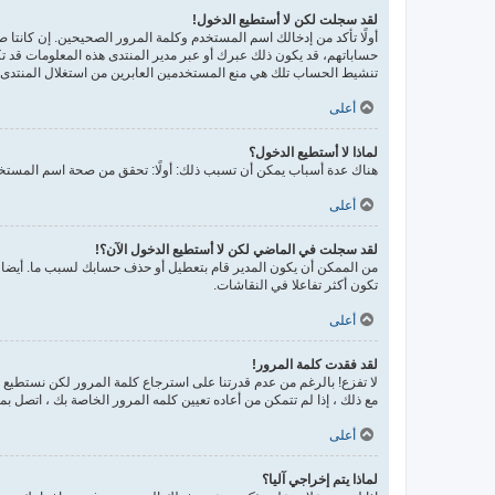
لقد سجلت لكن لا أستطيع الدخول!
حساباتهم، قد يكون ذلك عبرك أو عبر مدير المنتدى هذه المعلومات قد تك
تنشيط الحساب تلك هي منع المستخدمين العابرين من استغلال المنتدى ب
أعلى
لماذا لا أستطيع الدخول؟
هناك عدة أسباب يمكن أن تسبب ذلك: أولًا: تحقق من صحة اسم المستخدم
أعلى
لقد سجلت في الماضي لكن لا أستطيع الدخول الآن؟!
من الممكن أن يكون المدير قام بتعطيل أو حذف حسابك لسبب ما. أيضا، 
تكون أكثر تفاعلا في النقاشات.
أعلى
لقد فقدت كلمة المرور!
لا تفزع! بالرغم من عدم قدرتنا على استرجاع كلمة المرور لكن نستطيع
مع ذلك ، إذا لم تتمكن من أعاده تعيين كلمه المرور الخاصة بك ، اتصل ب
أعلى
لماذا يتم إخراجي آليا؟