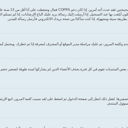
أولًا تأكد من إدخالك 
ون أبلغت بها عند التسجيل. إذا أرسلت إليك رسالة بريد عليك اتّباع الإرشادات، إذا لم تستل
طريقة سيئة ومجهولة. إذا كنت متأكدًا من صحة بريدك الالكتروني فأرسل رسالة للمدير.
 وكلمة المرور، ثم عليك مراسلة مدير الموقع أو المشرف لمعرفة إذا تم حظرك. ويحتمل أيضً
بعض المنتديات تقوم في كل فترة بحذف الأعضاء الذين لم يشاركوا لمدة طويلة لتصغير حجم ق
 تصفيرها. لفعل ذلك انتقل إلى صفحة الدخول ثم اضغط على
لقد نسيت كلمة المرور
، اتبع الإ
مسؤول المنتدى.