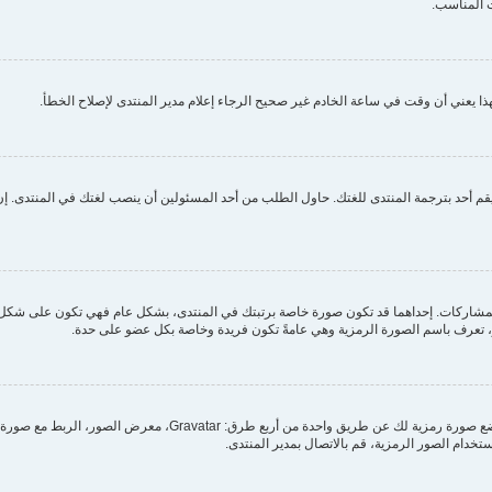
 المناسب.
ا يعني أن وقت في ساعة الخادم غير صحيح الرجاء إعلام مدير المنتدى لإصلاح الخطأ.
م أحد بترجمة المنتدى للغتك. حاول الطلب من أحد المسئولين أن ينصب لغتك في المنتدى. إن 
مشاركات. إحداهما قد تكون صورة خاصة برتبتك في المنتدى، بشكل عام فهي تكون على شكل ن
بر، تعرف باسم الصورة الرمزية وهي عامةً تكون فريدة وخاصة بكل عضو على حدة.
من خلال لوحة التحكم الخاصة بك، تحت بند "الملف الشخصي" يمكنك وضع
ستخدام الصور الرمزية، قم بالاتصال بمدير المنتدى.