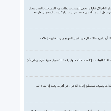
اسم المستخدم وكلمة المرور الصحيحين. إن كانتا صحيحتين فقد حدث أحد أمرين. إذا كان دعم COPPA فعال وضغطت على أنا أقل من 13 سنة عليك اتّباع الإرشادات. بعض المنتديات تطلب من المسجلين الجدد تفعيل
م البريد هل أنت متأكد من صحة عنوان بريدك؟ سبب استعمال طريقة
ا أن يكون هناك خلل في تكوين الموقع ويجب عليهم إصلاحه.
اعدة البيانات، إذا حدث ذلك حاول إعادة التسجيل مرة أخرى وحاول أن
رشادات وسوف تستطيع إعادة الدخول في أقرب وقت إن شاء الله..