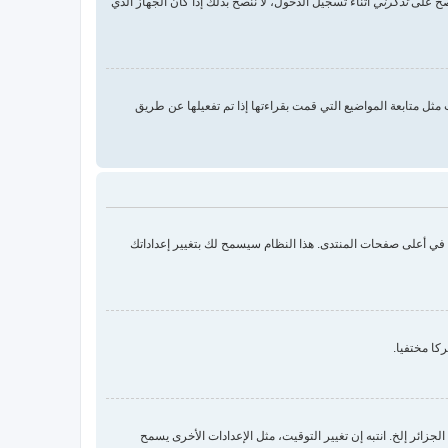
 صح على
تذكرني
أثناء تسجيل الدخول، لا ننصح بذلك إذا كان الجهاز الذي
ثل متابعة المواضيع التي قمت بقراءتها إذا تم تفعيلها عن طريق
ك في أعلى صفحات المنتدى. هذا النظام سيسمح لك بتغيير إعداداتك
كا مختفيا.
زائر إلخ. انتبه إن تغيير التوقيت، مثل الإعدادات الأخرى يسمح