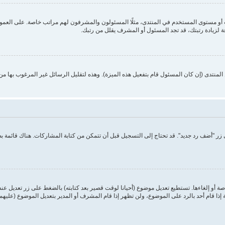
 مستوى المستخدم في المنتدى، مثلًا المسئولون والمشرفون لهم مراتب خاصة. على العموم أ
ة لزيادة رتبتك، قد تجد المسئول أو المشرف يقلل من رتبك.
منتدى (إن كان المسئول قام بتفعيل هذه الميزة). وهذه لتقليل الرسائل غير المرغوب بها م
ر "أضف رد جديد". قد تحتاج إلى التسجيل قبل أن تتمكن من كتابة المشاركات. هناك قائمة 
ة أو إلغاءها. تستطيع تعديل موضوع (أحيانا لوقت قصير بعد كتابته) بالضغط على زر تعديل عن
ا قام أحد بالرد على الموضوع، ولن تظهر إذا قام المشرف أو المدير بتعديل الموضوع (عليهم 