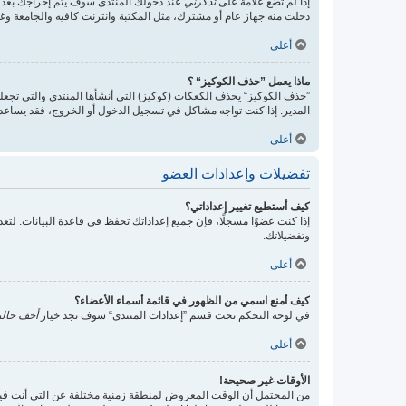
إذا لم تضع علامة على
تذكرني
عند دخولك المنتدى سوف يتم إخراجك بعد 
دخلت منه جهاز عام أو مشترك، مثل المكتبة وانترنت كافيه والجامعة وغير
أعلى
ماذا يعمل ”حذف الكوكيز“ ؟
”حذف الكوكيز“ يحذف الكعكات (كوكيز) التي أنشأها المنتدى والتي تجعلك
المدير. إذا كنت تواجه مشاكل في تسجيل الدخول أو الخروج، فقد يساع
أعلى
تفضيلات وإعدادات العضو
كيف أستطيع تغيير إعداداتي؟
إذا كنت عضوًا مسجلًا، فإن جميع إعداداتك تحفظ في قاعدة البيانات. ل
وتفضيلاتك.
أعلى
كيف أمنع اسمي من الظهور في قائمة أسماء الأعضاء؟
في لوحة التحكم تحت قسم ”إعدادات المنتدى“ سوف تجد خيار
أخف حالت
أعلى
الأوقات غير صحيحة!
من المحتمل أن الوقت المعروض لمنطقة زمنية مختلفة عن التي أنت فيها، ف