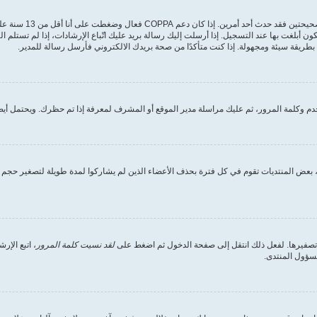
أولًا تأكد من إدخالك 
ون أبلغت بها عند التسجيل. إذا أرسلت إليك رسالة بريد عليك اتّباع الإرشادات، إذا لم تستل
طريقة سيئة ومجهولة. إذا كنت متأكدًا من صحة بريدك الالكتروني فأرسل رسالة للمدير.
 وكلمة المرور، ثم عليك مراسلة مدير الموقع أو المشرف لمعرفة إذا تم حظرك. ويحتمل أيضً
بعض المنتديات تقوم في كل فترة بحذف الأعضاء الذين لم يشاركوا لمدة طويلة لتصغير حجم ق
 تصفيرها. لفعل ذلك انتقل إلى صفحة الدخول ثم اضغط على
لقد نسيت كلمة المرور
، اتبع الإ
مسؤول المنتدى.