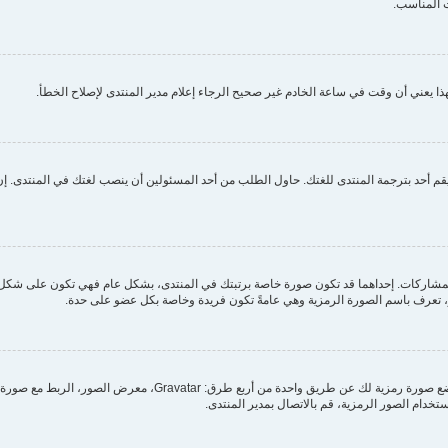
 المناسب.
ا يعني أن وقت في ساعة الخادم غير صحيح الرجاء إعلام مدير المنتدى لإصلاح الخطأ.
م أحد بترجمة المنتدى للغتك. حاول الطلب من أحد المسئولين أن ينصب لغتك في المنتدى. إن 
مشاركات. إحداهما قد تكون صورة خاصة برتبتك في المنتدى، بشكل عام فهي تكون على شكل ن
بر، تعرف باسم الصورة الرمزية وهي عامةً تكون فريدة وخاصة بكل عضو على حدة.
من خلال لوحة التحكم الخاصة بك، تحت بند "الملف الشخصي" يمكنك وضع
ستخدام الصور الرمزية، قم بالاتصال بمدير المنتدى.