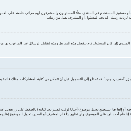
 مستوى المستخدم في المنتدى، مثلًا المسئولون والمشرفون لهم مراتب خاصة. على العموم أ
ة لزيادة رتبتك، قد تجد المسئول أو المشرف يقلل من رتبك.
منتدى (إن كان المسئول قام بتفعيل هذه الميزة). وهذه لتقليل الرسائل غير المرغوب بها م
ر "أضف رد جديد". قد تحتاج إلى التسجيل قبل أن تتمكن من كتابة المشاركات. هناك قائمة 
ة أو إلغاءها. تستطيع تعديل موضوع (أحيانا لوقت قصير بعد كتابته) بالضغط على زر تعديل عن
ا قام أحد بالرد على الموضوع، ولن تظهر إذا قام المشرف أو المدير بتعديل الموضوع (عليهم 