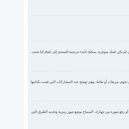
لم تكن لغتك متوفرة، يمكنك البدء بترجمة المنتدى إلى لغتك إذا شئت.
جوم، مربعات أو نقاط، وهي توضح عدد المشاركات التي قمت بكتابتها
 صورة رمزية لك عن طريق واحدة من أربع طرق: Gravatar، معرض الصور، الربط مع صورة أو رفع صورة من جهازك. السماح بوضع صور رمزية وتحديد الطرق التي