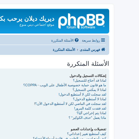
ديريك ديلان يرحب بك
موقع اجتماعي ديني منوع
روابط سريعة
الأسئلة المتكررة
فهرس المنتدى
الأسئلة المتكررة
الأسئلة المتكررة
إشكالات التسجيل والدخول
لماذا قد أحتاج للتسجيل؟
ما هو قانون حماية خصوصية الأطفال على الويب - COPPA؟
لماذا لا يمكنني التسجيل؟
لقد سجلت لكن لا أستطيع الدخول!
لماذا لا أستطيع الدخول؟
لقد سجلت في الماضي لكن لا أستطيع الدخول الآن؟!
لقد فقدت كلمة المرور!
لماذا يتم إخراجي آليا؟
ماذا يعمل ”حذف الكوكيز“ ؟
تفضيلات وإعدادات العضو
كيف أستطيع تغيير إعداداتي؟
كيف أمنع اسمي من الظهور في قائمة أسماء الأعضاء؟