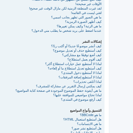
الأوقات غير صحيحة!
لقد غيرت المنطقة الزمنية لكن مازال الوقت غير صحيح!
لغتي ليست في القائمة!
ما هي الصور التي تظهر بجانب اسمي؟
كيف أظهر الصورة الرمزية؟
ما هي الرتبة؟ وكيف يمكن تغييرها؟
عندما اضغط على بريد شخص ما يطلب مني الدخول؟
إشكالات النشر
كيف أنشر موضوعًا جديدًا أو أكتب ردًا؟
كيف أستطيع حذف أو تعديل موضوع؟
كيف أضع توقيعًا مع مشاركتي؟
كيف أقوم بعمل استطلاع؟
لماذا لا أستطيع عمل خيارات استطلاع أكثر؟
كيف أستطيع تعديل استطلاع ما أو إلغاءه؟
لماذا لا أستطيع دخول المنتدى؟
لماذا لا أستطيع إضافة المرفقات؟
لماذا أتلقى تحذيرات؟
كيف يمكنني إرسال التقرير عن مشاركة للمشرف؟
ما هي أيقونة حفظ الموضوع الموجودة في صفحة كتابة المواضيع؟
لماذا تحتاج مواضيعي للموافقة عليها؟
كيف أرفع موضوع في المنتدى؟
التنسيق وأنواع المواضيع
ما هو BBCode؟
هل أستطيع استعمال HTML؟
ما هي الابتسامات؟
هل أستطيع نشر صور؟
ما هي الإعلانات العامة؟