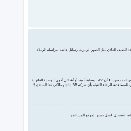
 للضيف العادي مثل الصور الرمزية، رسائل خاصة، مراسلة الزملاء
COPPA، أو قانون حماية خصوصية الأطفال على الويب هو قانون في الولايات المتحدة الأمريكية صدر في عام 1998 يطلب من المواقع التي تجمع معلومات من القاصرين تحت سن 13 أن تُكتَب وصاية أبوية، أو أشكال أخرى للوصاية القانونية
بأن يسمحوا بجمع معلومات خاصة معرفة من القاصر تحت سن 13. إذا كنت غير متأكد إذا كان ينطبق عليك هذا القانون بوصفك شخصا فقم بالتواصل مع مستشار قانوني للمساعدة، الرجاء الانتباه بأن شركة phpBB أو مالكي هذا المنتدى لا
يه التسجيل. اتصل بمدير الموقع للمساعدة.