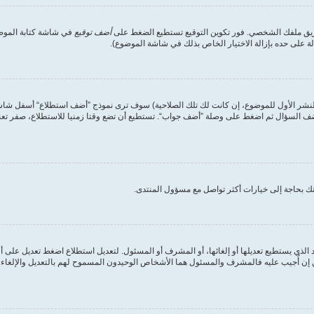
طريق ملفك الشخصي. فور تكوين التوقيع تستطيع الضغط على
أضف توقيع
في شاشة كتابة الموضوع
على حده بإزالة الاختيار الخاص بذلك في شاشة الموضوع).
لنشر الأول للموضوع، إن كانت لك تلك الصلاحية) سوف ترى نموذج ”أضف استطلاع“ أسفل شاشة إ
أضف السؤال ثم اضغط على وصلة ”أضف جواب“. تستطيع أن تضع وقتا زمنيا للاستطلاع، صفر تعني
ك بحاجة إلى خيارات أكثر تواصل مع مسؤول المنتدى.
الذي يستطيع تعديلها أو إلغائها، أو المشرف أو المسئول. لتعديل استطلاع اضغط تعديل على أ
ن أُجيب عليه فالمشرف والمسئول هما الأشخاص الوحيدون المسموح لهم بالتعديل والإلغاء. وه