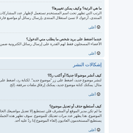
ما هي الرتبة؟ وكيف يمكن تغييرها؟
الرتب التي تظهر تحت اسم المستخدم تستعمل لإظهار عدد المشاركات أو
المنتدى، أرجوك لا تسئ استغلال المنتدى بإرسال رسائل أو مواضيع فارغ
أعلى
عندما اضغط على بريد شخص ما يطلب مني الدخول؟
الأعضاء المسجلون فقط لهم القدرة على إرسال رسائل الكترونية ضمن ال
أعلى
إشكالات النشر
كيف أنشر موضوعًا جديدًا أو أكتب ردًا؟
لنشر موضوع جديد، اضغط على زر "موضوع جديد". لكتابة رد، اضغط على ز
مثال: يمكنك كتابة موضوع جديد، يمكنك إرفاق ملفات مرفقة، إلخ.
أعلى
كيف أستطيع حذف أو تعديل موضوع؟
ما لم تكن مدير الموقع أو المشرف فلن تستطيع إلا تعديل مواضيعك الخاص
الموضوع، هذا يظهر عدد مرات تعديلك للموضوع. سوف تظهر هذه الجملة إذ
يستطيع المستخدمون العاديون إلغاء الموضوع إذا ردّ عليه أحد.
أعلى