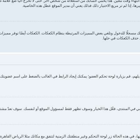
انتهاء وقت معين. هذا يحمي حسابك من استغلاله من شخص آخر. حتى لا تخرج آليا ضع علامة
ها، إذا لم تر مربع الاختيار ذلك فذلك يعني أن مدير الموقع عطل هذه الخاصية.
 مسجلًا للدخول وتلغي بعض المميزات المرتبطة بنظام الكعكات. الكعكات أيضًا توفر مميزات م
د حذف الكعكات في حلها.
تعديلهم، قم بزيارة لوحة تحكم العضو؛ يمكنك إيجاد الرابط في الغالب بالضغط على اسم عضويت
ي في المنتدى
، فعَّل هذا الخيار وسوف تظهر فقط لمسؤول الموقع أو لنفسك. سوف تعدّ مشتر
ي هذه الحالة زر لوحة التحكم وغير منطقتك الزمنية لتتفق مع مكانك مثلا الرياض القاهرة الج