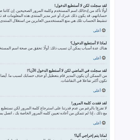
لقد سجلت لكن لا أستطيع الدخول!
حساباتهم، قد يكون ذلك عبرك أو عبر مدير المنتدى هذه المعلومات قد تك
تنشيط الحساب تلك هي منع المستخدمين العابرين من استغلال المنتدى ب
أعلى
لماذا لا أستطيع الدخول؟
هناك عدة أسباب يمكن أن تسبب ذلك: أولًا: تحقق من صحة اسم المستخدم
أعلى
لقد سجلت في الماضي لكن لا أستطيع الدخول الآن؟!
من الممكن أن يكون المدير قام بتعطيل أو حذف حسابك لسبب ما. أيضا، 
تكون أكثر تفاعلا في النقاشات.
أعلى
لقد فقدت كلمة المرور!
لا تفزع! بالرغم من عدم قدرتنا على استرجاع كلمة المرور لكن نستطيع
مع ذلك ، إذا لم تتمكن من أعاده تعيين كلمه المرور الخاصة بك ، اتصل ب
أعلى
لماذا يتم إخراجي آليا؟