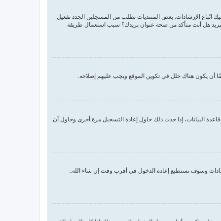
اسم المستخدم وكلمة المرور الصحيحين. إن كانتا صحيحتين فقد حدث أحد أمرين. إذا كان دعم COPPA فعال وضغطت على أنا أقل من 13 سنة عليك اتّباع الإرشادات. بعض المنتديات تطلب من المسجلين الجدد تفعيل
م البريد هل أنت متأكد من صحة عنوان بريدك؟ سبب استعمال طريقة
ا أن يكون هناك خلل في تكوين الموقع ويجب عليهم إصلاحه.
اعدة البيانات، إذا حدث ذلك حاول إعادة التسجيل مرة أخرى وحاول أن
رشادات وسوف تستطيع إعادة الدخول في أقرب وقت إن شاء الله..