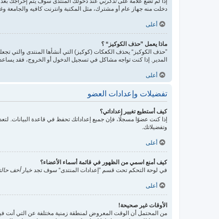
إذا لم تضع علامة على
تذكرني
عند دخولك المنتدى سوف يتم إخراجك بعد 
دخلت منه جهاز عام أو مشترك، مثل المكتبة وانترنت كافيه والجامعة وغير
أعلى
ماذا يعمل ”حذف الكوكيز“ ؟
”حذف الكوكيز“ يحذف الكعكات (كوكيز) التي أنشأها المنتدى والتي تجعلك
المدير. إذا كنت تواجه مشاكل في تسجيل الدخول أو الخروج، فقد يساع
أعلى
تفضيلات وإعدادات العضو
كيف أستطيع تغيير إعداداتي؟
إذا كنت عضوًا مسجلًا، فإن جميع إعداداتك تحفظ في قاعدة البيانات. ل
وتفضيلاتك.
أعلى
كيف أمنع اسمي من الظهور في قائمة أسماء الأعضاء؟
في لوحة التحكم تحت قسم ”إعدادات المنتدى“ سوف تجد خيار
أخف حالت
أعلى
الأوقات غير صحيحة!
من المحتمل أن الوقت المعروض لمنطقة زمنية مختلفة عن التي أنت فيها، ف