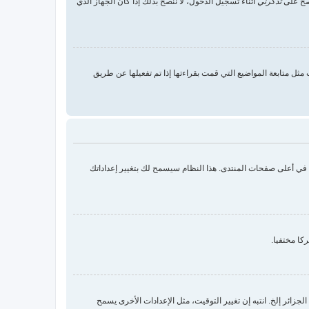
 صح على
تذكرني
أثناء تسجيل الدخول، لا ننصح بذلك إذا كان الجهاز الذي
ثل متابعة المواضيع التي قمت بقراءتها إذا تم تفعيلها عن طريق
ك في أعلى صفحات المنتدى. هذا النظام سيسمح لك بتغيير إعداداتك
كا مختفيا.
زائر إلخ. انتبه إن تغيير التوقيت، مثل الإعدادات الأخرى يسمح