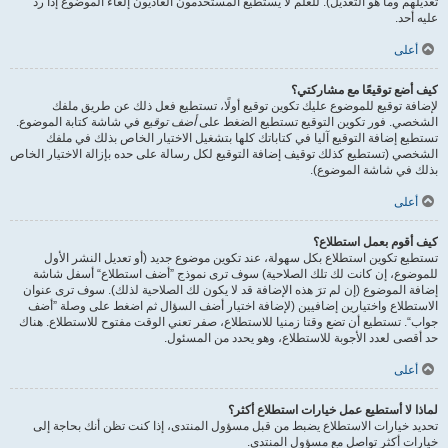
تعديلهم وما هو التعديل). للعلم لا يستطيع المستخدمون العاديون إلغاء الموضوع إذا ردّ
عليه أحد.
أعلى
كيف أضع توقيعًا مع مشاركتي؟
لإضافة توقيع للموضوع عليك تكوين توقيع أولًا، تستطيع فعل ذلك عن طريق ملفك
الشخصي. فور تكوين التوقيع تستطيع الضغط على
أضف توقيع
في شاشة كتابة الموضوع.
تستطيع إضافة التوقيع آليا في كتاباتك كلها بتشغيل الاختيار الخاص بذلك في ملفك
الشخصي (تستطيع كذلك توقيف إضافة التوقيع لكل رسالة على حده بإزالة الاختيار الخاص
بذلك في شاشة الموضوع).
أعلى
كيف أقوم بعمل استطلاع؟
تستطيع تكوين استطلاع بكل سهولة، عند تكوين موضوع جديد (أو تعديل النشر الأول
للموضوع، إن كانت لك تلك الصلاحية) سوف ترى نموذج ”أضف استطلاع“ أسفل شاشة
إضافة الموضوع (إن لم ترَ هذه الإضافة قد لا يكون لك الصلاحية لذلك). سوف ترى عنوان
الاستطلاع واختيارين إضافيين (لإضافة اختيار أضف السؤال ثم اضغط على وصلة ”أضف
جواب“. تستطيع أن تضع وقتا زمنيا للاستطلاع، صفر تعني الوقت مفتوح للاستطلاع. هناك
حد أقصى لعدد الأجوبة للاستطلاع، وهو يحدد من المسئول.
أعلى
لماذا لا أستطيع عمل خيارات استطلاع أكثر؟
تحديد خيارات الاستطلاع يضبط من قبل مسؤول المنتدى، إذا كنت تظن أنك بحاجة إلى
خيارات أكثر تواصل مع مسؤول المنتدى.