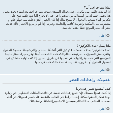
لماذا يتم إخراجي آليا؟
إذا لم تضع علامة على
تذكرني
عند دخولك المنتدى سوف يتم إخراجك بعد انتهاء وقت معين.
هذا يحمي حسابك من استغلاله من شخص آخر. حتى لا تخرج آليا ضع علامة صح على
تذكرني
أثناء تسجيل الدخول، لا ننصح بذلك إذا كان الجهاز الذي دخلت منه جهاز عام أو
مشترك، مثل المكتبة وانترنت كافيه والجامعة وغيرها، إذا لم تر مربع الاختيار ذلك فذلك
يعني أن مدير الموقع عطل هذه الخاصية.
أعلى
ماذا يعمل ”حذف الكوكيز“ ؟
”حذف الكوكيز“ يحذف الكعكات (كوكيز) التي أنشأها المنتدى والتي تجعلك مسجلًا للدخول
وتلغي بعض المميزات المرتبطة بنظام الكعكات. الكعكات أيضًا توفر مميزات مثل متابعة
المواضيع التي قمت بقراءتها إذا تم تفعيلها عن طريق المدير. إذا كنت تواجه مشاكل في
تسجيل الدخول أو الخروج، فقد يساعد حذف الكعكات في حلها.
أعلى
تفضيلات وإعدادات العضو
كيف أستطيع تغيير إعداداتي؟
إذا كنت عضوًا مسجلًا، فإن جميع إعداداتك تحفظ في قاعدة البيانات. لتعديلهم، قم بزيارة
لوحة تحكم العضو؛ يمكنك إيجاد الرابط في الغالب بالضغط على اسم عضويتك في أعلى
صفحات المنتدى. هذا النظام سيسمح لك بتغيير إعداداتك وتفضيلاتك.
أعلى