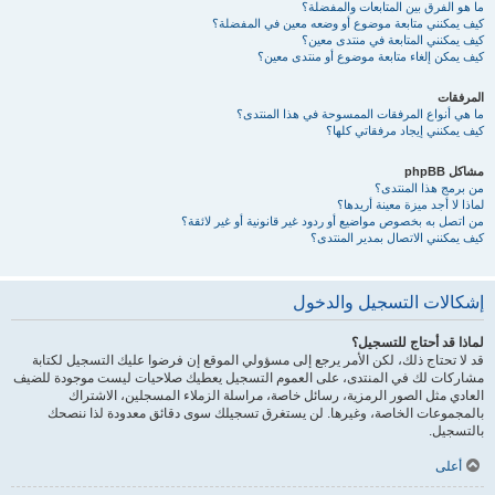
ما هو الفرق بين المتابعات والمفضلة؟
كيف يمكنني متابعة موضوع أو وضعه معين في المفضلة؟
كيف يمكنني المتابعة في منتدى معين؟
كيف يمكن إلغاء متابعة موضوع أو منتدى معين؟
المرفقات
ما هي أنواع المرفقات الممسوحة في هذا المنتدى؟
كيف يمكنني إيجاد مرفقاتي كلها؟
مشاكل phpBB
من برمج هذا المنتدى؟
لماذا لا أجد ميزة معينة أريدها؟
من اتصل به بخصوص مواضيع أو ردود غير قانونية أو غير لائقة؟
كيف يمكنني الاتصال بمدير المنتدى؟
إشكالات التسجيل والدخول
لماذا قد أحتاج للتسجيل؟
قد لا تحتاج ذلك، لكن الأمر يرجع إلى مسؤولي الموقع إن فرضوا عليك التسجيل لكتابة
مشاركات لك في المنتدى، على العموم التسجيل يعطيك صلاحيات ليست موجودة للضيف
العادي مثل الصور الرمزية، رسائل خاصة، مراسلة الزملاء المسجلين، الاشتراك
بالمجموعات الخاصة، وغيرها. لن يستغرق تسجيلك سوى دقائق معدودة لذا ننصحك
بالتسجيل.
أعلى