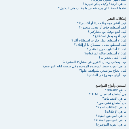
ما هي الرتبة؟ وكيف يمكن تغييرها؟
عندما اضغط على بريد شخص ما يطلب مني الدخول؟
إشكالات النشر
كيف أنشر موضوعًا جديدًا أو أكتب ردًا؟
كيف أستطيع حذف أو تعديل موضوع؟
كيف أضع توقيعًا مع مشاركتي؟
كيف أقوم بعمل استطلاع؟
لماذا لا أستطيع عمل خيارات استطلاع أكثر؟
كيف أستطيع تعديل استطلاع ما أو إلغاءه؟
لماذا لا أستطيع دخول المنتدى؟
لماذا لا أستطيع إضافة المرفقات؟
لماذا أتلقى تحذيرات؟
كيف يمكنني إرسال التقرير عن مشاركة للمشرف؟
ما هي أيقونة حفظ الموضوع الموجودة في صفحة كتابة المواضيع؟
لماذا تحتاج مواضيعي للموافقة عليها؟
كيف أرفع موضوع في المنتدى؟
التنسيق وأنواع المواضيع
ما هو BBCode؟
هل أستطيع استعمال HTML؟
ما هي الابتسامات؟
هل أستطيع نشر صور؟
ما هي الإعلانات العامة؟
ما هي الإعلانات؟
ما هي المواضيع المثبتة؟
ما هي المواضيع المقفلة؟
ما هي أيقونة الموضوع؟