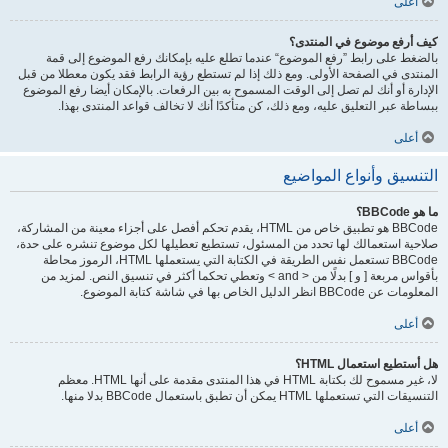
أعلى
كيف أرفع موضوع في المنتدى؟
بالضغط على رابط ”رفع الموضوع“ عندما تطلع عليه بإمكانك رفع الموضوع إلى قمة
المنتدى في الصفحة الأولى. ومع ذلك إذا لم تستطع رؤية الرابط فقد يكون معطلا من قبل
الإدارة أو أنك لم تصل إلى الوقت المسموح به بين الرفعات. بالإمكان أيضا رفع الموضوع
ببساطة عبر التعليق عليه، ومع ذلك، كن متأكدًا أنك لا تخالف قواعد المنتدى بهذا.
أعلى
التنسيق وأنواع المواضيع
ما هو BBCode؟
BBCode هو تطبيق خاص من HTML، يقدم تحكم أفصل على أجزاء معينة من المشاركة،
صلاحية استعمالك لها تحدد من المسئول، تستطيع تعطيلها لكل موضوع تنشره على حدة،
BBCode تستعمل نفس الطريقة في الكتابة التي يستعملها HTML، الرموز محاطة
بأقواس مربعة [ و ] بدلًا من < and > وتعطي تحكما أكثر في تنسيق النص. لمزيد من
المعلومات عن BBCode انظر الدليل الخاص بها في شاشة كتابة الموضوع.
أعلى
هل أستطيع استعمال HTML؟
لا، غير مسموح لك بكتابة HTML في هذا المنتدى مقدمة على أنها HTML. معظم
التنسيقات التي تستعملها HTML يمكن أن تطبق باستعمال BBCode بدلا منها.
أعلى