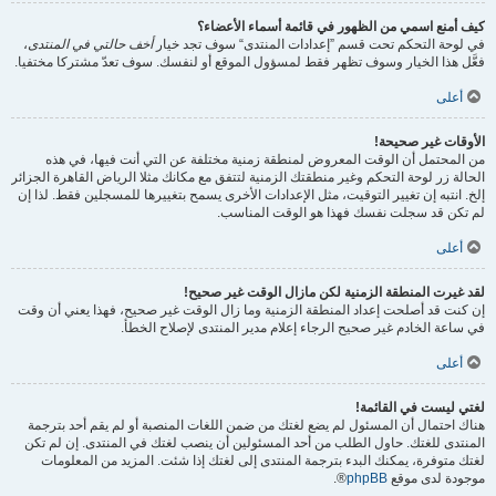
كيف أمنع اسمي من الظهور في قائمة أسماء الأعضاء؟
في لوحة التحكم تحت قسم ”إعدادات المنتدى“ سوف تجد خيار
أخف حالتي في المنتدى
،
فعَّل هذا الخيار وسوف تظهر فقط لمسؤول الموقع أو لنفسك. سوف تعدّ مشتركا مختفيا.
أعلى
الأوقات غير صحيحة!
من المحتمل أن الوقت المعروض لمنطقة زمنية مختلفة عن التي أنت فيها، في هذه
الحالة زر لوحة التحكم وغير منطقتك الزمنية لتتفق مع مكانك مثلا الرياض القاهرة الجزائر
إلخ. انتبه إن تغيير التوقيت، مثل الإعدادات الأخرى يسمح بتغييرها للمسجلين فقط. لذا إن
لم تكن قد سجلت نفسك فهذا هو الوقت المناسب.
أعلى
لقد غيرت المنطقة الزمنية لكن مازال الوقت غير صحيح!
إن كنت قد أصلحت إعداد المنطقة الزمنية وما زال الوقت غير صحيح، فهذا يعني أن وقت
في ساعة الخادم غير صحيح الرجاء إعلام مدير المنتدى لإصلاح الخطأ.
أعلى
لغتي ليست في القائمة!
هناك احتمال أن المسئول لم يضع لغتك من ضمن اللغات المنصبة أو لم يقم أحد بترجمة
المنتدى للغتك. حاول الطلب من أحد المسئولين أن ينصب لغتك في المنتدى. إن لم تكن
لغتك متوفرة، يمكنك البدء بترجمة المنتدى إلى لغتك إذا شئت. المزيد من المعلومات
موجودة لدى موقع
phpBB
®.