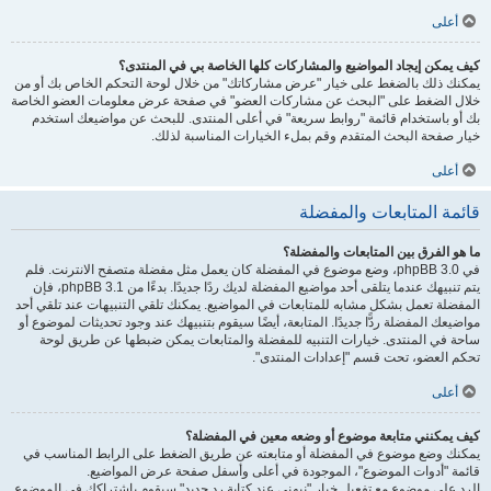
أعلى
كيف يمكن إيجاد المواضيع والمشاركات كلها الخاصة بي في المنتدى؟
يمكنك ذلك بالضغط على خيار "عرض مشاركاتك" من خلال لوحة التحكم الخاص بك أو من
خلال الضغط على "البحث عن مشاركات العضو" في صفحة عرض معلومات العضو الخاصة
بك أو باستخدام قائمة "روابط سريعة" في أعلى المنتدى. للبحث عن مواضيعك استخدم
خيار صفحة البحث المتقدم وقم بملء الخيارات المناسبة لذلك.
أعلى
قائمة المتابعات والمفضلة
ما هو الفرق بين المتابعات والمفضلة؟
في phpBB 3.0، وضع موضوع في المفضلة كان يعمل مثل مفضلة متصفح الانترنت. فلم
يتم تنبيهك عندما يتلقى أحد مواضيع المفضلة لديك ردًا جديدًا. بدءًا من phpBB 3.1، فإن
المفضلة تعمل بشكل مشابه للمتابعات في المواضيع. يمكنك تلقي التنبيهات عند تلقي أحد
مواضيعك المفضلة ردًّا جديدًا. المتابعة، أيضًا سيقوم بتنبيهك عند وجود تحديثات لموضوع أو
ساحة في المنتدى. خيارات التنبيه للمفضلة والمتابعات يمكن ضبطها عن طريق لوحة
تحكم العضو، تحت قسم "إعدادات المنتدى".
أعلى
كيف يمكنني متابعة موضوع أو وضعه معين في المفضلة؟
يمكنك وضع موضوع في المفضلة أو متابعته عن طريق الضغط على الرابط المناسب في
قائمة "أدوات الموضوع"، الموجودة في أعلى وأسفل صفحة عرض المواضيع.
الرد على موضوع مع تفعيل خيار "نبهني عند كتابة رد جديد" سيقوم باشتراكك في الموضوع