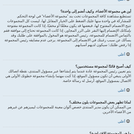
أين هي مجموعة الأعضاء، وكيف أنضم إلى واحدة؟
تستطيع مشاهدة كافة المجموعات تحت بند ”مجموعة الأعضاء“ في لوحة التحكم.
للمشاركة في واحدة منها عليك الضغط على الخيار المقابل لها، ليست كل المجموعات
تتيح الانضمام المفتوح لها، فبعضها قد يكون مغلقًا أو مخفيًا، إذا كانت المجموعة مفتوحة
بإمكانك الإنضمام إليها النقر على الزر المجاور، إذا كانت المجموعة تحتاج إلى موافقة فقم
بالتماس الانضمام للمجموعة، رئيس المجموعة هو المخول بالموافقة على طلبك وقد
يسألك عن سبب رغبتك في الانضمام إلى المجموعة. يرجى عدم مضايقه رئيس المجموعة
إذا رفض طلبك؛ سيكون لديهم أسبابهم.
أعلى
كيف أصبح قائدًا لمجموعة مستخدمين؟
يتم تعيين رئيس المجموعة عادة عندما يتم إنشاءها عبر مسؤول المنتدى، نقطة اتصالك
الأولى ينبغي أن تكون مسؤول الموقع، إذا كنت مهتما بإنشاء مجموعة خطوتك الأولى هي
الاتصال بمسؤول الموقع، أرسل له رسالة خاصة.
أعلى
لماذا تظهر بعض المجموعات بلون مختلف؟
من الممكن أن يكون مدير المنتدى خصص ألوان معينة للمجموعات ليميزهم عن غيرهم
من الأعضاء الآخرين.
أعلى
ما هي المجموعة الافتراضية؟