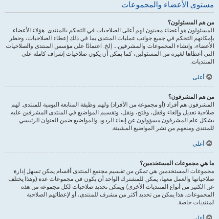
مستوى الأعضاء والمجموعات
من هم المسئولون؟
المسئولون هو أعضاء معينون لهم أعلى الصلاحيات في التحكم بالمنتدى. هؤلاء الأعضاء
بإمكانهم التحكم في جميع جوانب عمليات المنتدى بما في ذلك إعطاء الصلاحيات، وحظر
الأعضاء، وإنشاء المجموعات والمشرفين... إلخ. اعتمادًا على مؤسس المنتدى والصلاحيات
التي أعطاها لغيره من المسئولين، كما يمكن أن يكون صلاحيات إشراف كاملة على
المنتديات.
أعلى
من هم المشرفون؟
المشرفون هم أفراد (أو مجموعة من الأفراد) ولهم وظيفة المتابعة اليومية للمنتدى. لهم
صلاحية تعديل وإلغاء وقفل، وفتح، ونقل، وتقسيم المواضيع في المنتدى المشرفين عليه.
بشكل عام المشرفون مسؤولون عن إبقاء الردود والمواضيع ضمن العنوان الرئيسي
للمنتدى ومنعهم من نشر المواضيع المشينة.
أعلى
ما هي مجموعات المستخدمين؟
مجموعات المستخدمين هي تمكن من تقسيم مجتمع المنتدى أقسام يمكن تسهل إدارة
صلاحياتها والعمل معها، يمكن للمشترك الواحد أن يكون في مجموعات عدة (وهذا يختلف
عن الكثير من أنواع المنتديات الأخرى) ويمكن تحديد صلاحيات لكل مجموعة من هذه
المجموعات. هذا يمكن من تحديد أكثر من مشرف للمنتدى، أو لإعطائهم الصلاحية
لمنتديات خاصة.
أعلى