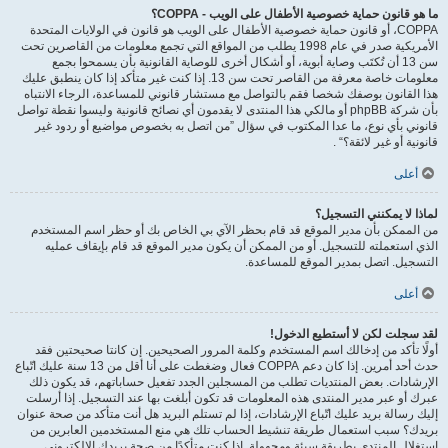
ما هو قانون حماية خصوصية الأطفال على الويب - COPPA؟
COPPA، أو قانون حماية خصوصية الأطفال على الويب هو قانون في الولايات المتحدة
الأمريكية صدر في عام 1998 يطلب من المواقع التي تجمع معلومات من القاصرين تحت
سن 13 أن تُكتَب وصاية أبوية، أو أشكال أخرى للوصاية القانونية بأن يسمحوا بجمع
معلومات خاصة معرفة من القاصر تحت سن 13. إذا كنت غير متأكد إذا كان ينطبق عليك
هذا القانون بوصفك شخصا فقم بالتواصل مع مستشار قانوني للمساعدة، الرجاء الانتباه
بأن شركة phpBB أو مالكي هذا المنتدى لا يقدمون أي نصائح قانونية وليسوا نقطة تواصل
قانوني بأي نوع، ما عدا المكتوب في سؤال ”من اتصل به بخصوص مواضيع أو ردود غير
قانونية أو غير لائقة؟“ .
أعلى
لماذا لا يمكنني التسجيل؟
من الممكن بأن مدير الموقع قد قام بحظر الآي بي الخاص بك أو حظر اسم المستخدم
الذي استعملته للتسجيل. أو من الممكن أن يكون مدير الموقع قد قام بإيقاف عمليه
التسجيل. اتصل بمدير الموقع للمساعدة.
أعلى
لقد سجلت لكن لا أستطيع الدخول!
أولًا تأكد من إدخالك اسم المستخدم وكلمة المرور الصحيحين. إن كانتا صحيحتين فقد
حدث أحد أمرين. إذا كان دعم COPPA فعال وضغطت على أنا أقل من 13 سنة عليك اتّباع
الإرشادات. بعض المنتديات تطلب من المسجلين الجدد تفعيل حساباتهم، قد يكون ذلك
عبرك أو عبر مدير المنتدى هذه المعلومات قد تكون أبلغت بها عند التسجيل. إذا أرسلت
إليك رسالة بريد عليك اتّباع الإرشادات، إذا لم تستلم البريد هل أنت متأكد من صحة عنوان
بريدك؟ سبب استعمال طريقة تنشيط الحساب تلك هي منع المستخدمين العابرين من
استغلال المنتدى بطريقة سيئة ومجهولة. إذا كنت متأكدًا من صحة بريدك الالكتروني