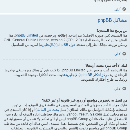
بالمرفقات الموجودة بها.
أعلى
مشاكل phpBB
من برمج هذا المنتدى؟
هذا المنتدى (في صورته الأصلية) يتم إنتاجه، إطلاقه وترخصيه من
phpBB Limited
. هذا
المنتج متاح تحت الرخصة العامة GNU General Public License, version 2 (GPL-2.0)
ويمكن توزيعه مجانًا. أنظر إلى صفحة
حول phpBB )(بالإنجليزية)
لمزيد من التفاصيل.
أعلى
لماذا لا أجد ميزة معينة أريدها؟
هذا البرنامج كُتب ورخص عبر phpBB Limited، إذا كنت تثق أن هناك ميزة ينبغي توافرها
الرجاء زيارة
مركز أفكار phpBB (بالإنجليزية)
حيث ستجد أفكارًا موجودة للتصويت
وبإمكانك طرح أفكارك للتصويت.
أعلى
من اتصل به بخصوص مواضيع أو ردود غير قانونية أو غير لائقة؟
عليك مراسلة أحد مسؤولي المنتدى المسرودين في قائمة فريق الموقع، إذا لم توجد
استجابة بإمكانك التواصل مع مالك النطاق (اعمل
بحث عن المالك
) أو إذا كان المنتدى في
موقع مجاني (مثل yahoo، free.fr، f2s.com، وغيرها)، فخاطب إدارة الموقع أو إدارة سوء
الاستغلال. عليك ملاحظة أن phpBB Group ليس لها أي تحكم ولا تتحمل أي مسؤولية عن
كيفية أو مكان أو من الشخص الذي يستعمل هذا المنتدى. ليس هناك أي فائدة من مخاطبة
phpBB Group لأي مواضيع قانونية (القبض والتحري، المسئولية القانونية، التعليقات