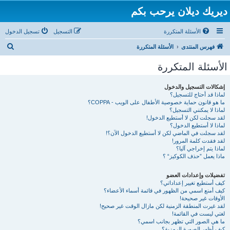
ديريك ديلان يرحب بكم
الأسئلة المتكررة
التسجيل
تسجيل الدخول
ب
فهرس المنتدى
الأسئلة المتكررة
ح
الأسئلة المتكررة
ث
إشكالات التسجيل والدخول
لماذا قد أحتاج للتسجيل؟
ما هو قانون حماية خصوصية الأطفال على الويب - COPPA؟
لماذا لا يمكنني التسجيل؟
لقد سجلت لكن لا أستطيع الدخول!
لماذا لا أستطيع الدخول؟
لقد سجلت في الماضي لكن لا أستطيع الدخول الآن؟!
لقد فقدت كلمة المرور!
لماذا يتم إخراجي آليا؟
ماذا يعمل ”حذف الكوكيز“ ؟
تفضيلات وإعدادات العضو
كيف أستطيع تغيير إعداداتي؟
كيف أمنع اسمي من الظهور في قائمة أسماء الأعضاء؟
الأوقات غير صحيحة!
لقد غيرت المنطقة الزمنية لكن مازال الوقت غير صحيح!
لغتي ليست في القائمة!
ما هي الصور التي تظهر بجانب اسمي؟
كيف أظهر الصورة الرمزية؟