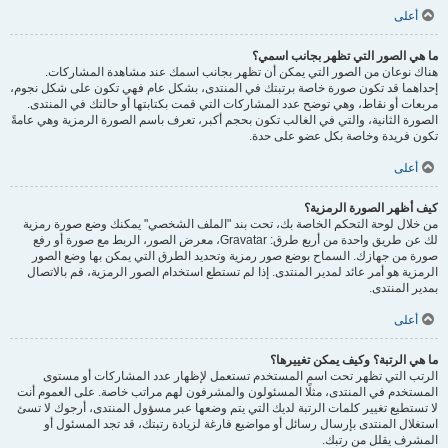
أعلى
ما هي الصور التي تظهر بجانب اسمي؟
هناك نوعان من الصور التي يمكن أن تظهر بجانب اسمك عند مشاهدة المشاركات.
إحداهما قد تكون صورة خاصة برتبتك في المنتدى، بشكل عام فهي تكون على شكل نجوم،
مربعات أو نقاط، وهي توضح عدد المشاركات التي قمت بكتابتها أو حالتك في المنتدى.
الصورة الثانية، والتي في الغالب تكون بحجم أكبر، تعرف باسم الصورة الرمزية وهي عامةً
تكون فريدة وخاصة بكل عضو على حدة.
أعلى
كيف أظهر الصورة الرمزية؟
من خلال لوحة التحكم الخاصة بك، تحت بند "الملف الشخصي" يمكنك وضع صورة رمزية
لك عن طريق واحدة من أربع طرق: Gravatar، معرض الصور، الربط مع صورة أو رفع
صورة من جهازك. السماح بوضع صور رمزية وتحديد الطرق التي يمكن بها وضع الصور
الرمزية هو أمر عائد لمدير المنتدى. إذا لم تستطع استخدام الصور الرمزية، قم بالاتصال
بمدير المنتدى.
أعلى
ما هي الرتبة؟ وكيف يمكن تغييرها؟
الرتب التي تظهر تحت اسم المستخدم تستعمل لإظهار عدد المشاركات أو مستوى
المستخدم في المنتدى، مثلًا المسئولون والمشرفون لهم مراتب خاصة. على العموم أنت
لا تستطيع تغيير كلمات الرتبة لديك التي يتم وضعها عبر مسؤول المنتدى، أرجوك لا تسئ
استغلال المنتدى بإرسال رسائل أو مواضيع فارغة لزيادة رتبتك، قد تجد المسئول أو
المشرف يقلل من رتبك.