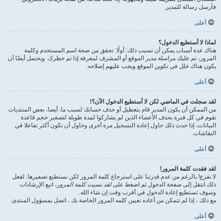
فأرسل رسالة للمدير.
أعلى
لماذا لا أستطيع الدخول؟
هناك عدة أسباب يمكن أن تسبب ذلك: أولًا: تحقق من صحة اسم المستخدم وكلمة
المرور، ثم عليك مراسلة مدير الموقع أو المشرف لمعرفة إذا تم حظرك. ويحتمل أيضًا أن
يكون هناك خلل في تكوين الموقع ويجب عليهم إصلاحه.
أعلى
لقد سجلت في الماضي لكن لا أستطيع الدخول الآن؟!
من الممكن أن يكون المدير قام بتعطيل أو حذف حسابك لسبب ما. أيضا، بعض المنتديات
تقوم في كل فترة بحذف الأعضاء الذين لم يشاركوا لمدة طويلة لتصغير حجم قاعدة
البيانات، إذا حدث ذلك حاول إعادة التسجيل مرة أخرى وحاول أن تكون أكثر تفاعلا في
النقاشات.
أعلى
لقد فقدت كلمة المرور!
لا تفزع! بالرغم من عدم قدرتنا على استرجاع كلمة المرور لكن نستطيع تصفيرها. لفعل
ذلك انتقل إلى صفحة الدخول ثم اضغط على
لقد نسيت كلمة المرور
، اتبع الإرشادات
وسوف تستطيع إعادة الدخول في أقرب وقت إن شاء الله..
مع ذلك ، إذا لم تتمكن من أعاده تعيين كلمه المرور الخاصة بك ، اتصل بمسؤول المنتدى.
أعلى