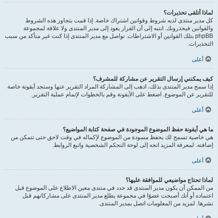
لماذا أتلقى تحذيرات؟
كل مدير منتدى لديه شروط وقوانين اشتراك خاصة. إذا قمت بتجاوز هذه الشروط
والقوانين فيحذرونك. انتبه إلى أن القرار يعود إلى مدير المنتدى ولا علاقة لمجموعة
phpBB بتلك القوانين أو الاشتراطات. تواصل مع مدير المنتدى إذا كنت غير متأكد من سبب
التحذيرات.
أعلى
كيف يمكنني إرسال التقرير عن مشاركة للمشرف؟
إذا سمح مدير المنتدى بذلك، اذهب إلى المشاركة المراد التقرير عنها وستجد أيقونة خاصة
للتقرير عن الموضوع. اضغط على الأيقونة وقم بالخطوات لإتمام عملية التقرير.
أعلى
ما هي أيقونة حفظ الموضوع الموجودة في صفحة كتابة المواضيع؟
هي خاصية تسمح لك بحفظ مسودة من الموضوع لإكماله في وقت لاحق حتى تتمكن من
إضافته. لمعرفة المزيد اتجه إلى لوحة التحكم الشخصية واتبع الروابط.
أعلى
لماذا تحتاج مواضيعي للموافقة عليها؟
من الممكن أن يكون مدير المنتدى قد حدد في منتدى معين الاطلاع على الموضوع قبل
اعتماده أو أنك أصبحت عضوًا في مجموعة يطلع مدير المنتدى على مشاركاتهم قبل
نشرها. لمزيد من المعلومات اتصل بمدير المنتدى.