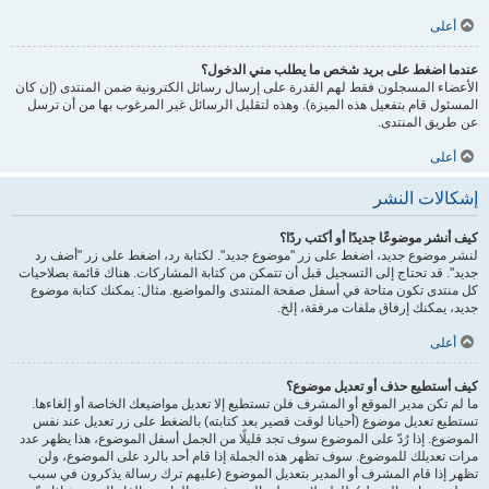
أعلى
عندما اضغط على بريد شخص ما يطلب مني الدخول؟
الأعضاء المسجلون فقط لهم القدرة على إرسال رسائل الكترونية ضمن المنتدى (إن كان
المسئول قام بتفعيل هذه الميزة). وهذه لتقليل الرسائل غير المرغوب بها من أن ترسل
عن طريق المنتدى.
أعلى
إشكالات النشر
كيف أنشر موضوعًا جديدًا أو أكتب ردًا؟
لنشر موضوع جديد، اضغط على زر "موضوع جديد". لكتابة رد، اضغط على زر "أضف رد
جديد". قد تحتاج إلى التسجيل قبل أن تتمكن من كتابة المشاركات. هناك قائمة بصلاحيات
كل منتدى تكون متاحة في أسفل صفحة المنتدى والمواضيع. مثال: يمكنك كتابة موضوع
جديد، يمكنك إرفاق ملفات مرفقة، إلخ.
أعلى
كيف أستطيع حذف أو تعديل موضوع؟
ما لم تكن مدير الموقع أو المشرف فلن تستطيع إلا تعديل مواضيعك الخاصة أو إلغاءها.
تستطيع تعديل موضوع (أحيانا لوقت قصير بعد كتابته) بالضغط على زر تعديل عند نفس
الموضوع. إذا رُدّ على الموضوع سوف تجد قليلًا من الجمل أسفل الموضوع، هذا يظهر عدد
مرات تعديلك للموضوع. سوف تظهر هذه الجملة إذا قام أحد بالرد على الموضوع، ولن
تظهر إذا قام المشرف أو المدير بتعديل الموضوع (عليهم ترك رسالة يذكرون في سبب