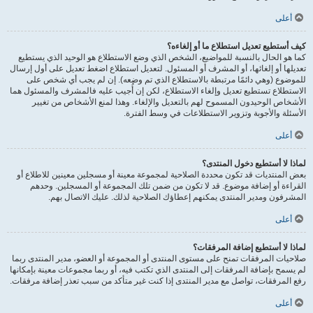
أعلى
كيف أستطيع تعديل استطلاع ما أو إلغاءه؟
كما هو الحال بالنسبة للمواضيع، الشخص الذي وضع الاستطلاع هو الوحيد الذي يستطيع
تعديلها أو إلغائها، أو المشرف أو المسئول. لتعديل استطلاع اضغط تعديل على أول إرسال
للموضوع (وهي دائمًا مرتبطة بالاستطلاع الذي تم وضعه). إن لم يجب أي شخص على
الاستطلاع تستطيع تعديل وإلغاء الاستطلاع، لكن إن أُجيب عليه فالمشرف والمسئول هما
الأشخاص الوحيدون المسموح لهم بالتعديل والإلغاء. وهذا لمنع الأشخاص من تغيير
الأسئلة والأجوبة وتزوير الاستطلاعات في وسط الفترة.
أعلى
لماذا لا أستطيع دخول المنتدى؟
بعض المنتديات قد تكون محددة الصلاحية لمجموعة معينة أو مسجلين معينين للاطلاع أو
القراءة أو إضافة موضوع. قد لا تكون من ضمن تلك المجموعة أو المسجلين. وحدهم
المشرفون ومدير المنتدى يمكنهم إعطاؤك الصلاحية لذلك. عليك الاتصال بهم.
أعلى
لماذا لا أستطيع إضافة المرفقات؟
صلاحيات المرفقات تمنح على مستوى المنتدى أو المجموعة أو العضو، مدير المنتدى ربما
لم يسمح بإضافة المرفقات إلى المنتدى الذي تكتب فيه، أو ربما مجموعات معينة بإمكانها
رفع المرفقات، تواصل مع مدير المنتدى إذا كنت غير متأكد من سبب تعذر إضافة مرفقات.
أعلى