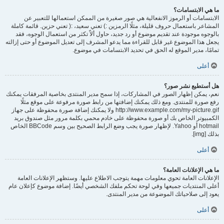
ما هي الابتسامات؟
الابتسامات أو الرموز الانفعالية هي صور صغيرة من الممكن استعمالها للتعبير عن
المشاعر باستعمال حروف قليلة، مثلًا الرمزين :) تعني سعيد، :( تعني حزين. قائمة كاملة
بالوجوه موجودة عند تقديم موضوع أو رد جديد، حاول ألاّ تكثر من استعمال الوجوه، فقد
يجعل هذا الموضوع غير قابل للقراءة مما يدعو المشرف إلى تعديل الموضوع أو حتى إزالته
تمامًا، مدير الموقع له الحق في تحديد الابتسامات في موضوع.
أعلى
هل أستطيع نشر صور؟
نعم، يمكن إظهار الصور في المشاركات، إذا سمح مدير المنتدى بخاصية المرفقات يمكنك
رفع صورة للمنتدى. ومع ذلك يمكنك إضافتها من رابط صورة مرفوعة على موقع مثلًا
http://www.example.com/my-picture.gif ولا يمكنك إضافة صورة محفوظة على جهاز
الكمبيوتر الخاص بك أو صورة محفوظة على خادم محمي بكلمة مرور مثل صندوق بريد
hotmail أو Yahoo. لإظهار صورة يجب وضع الرابط الصحيح بين وسم BBCode الخاص
بذلك [img].
أعلى
ما هي الإعلانات العامة؟
الإعلانات العامة تحوي معلومات مهمة يتوجب الاطلاع عليها. وستظهر الإعلانات العامة
أعلى المنتديات جميعها وفي لوحة تحكم ملفك الشخصي أيضًا. إضافة موضوع كإعلان عام
يعود إلى صلاحياتك الموضوعة من مدير المنتدى.
أعلى