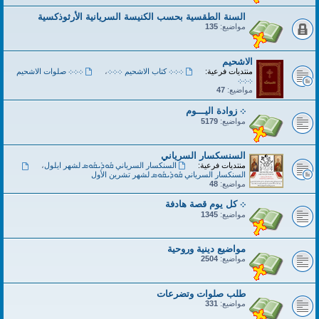
السنة الطقسية بحسب الكنيسة السريانية الأرثوذكسية
مواضيع:
135
الاشحيم
منتديات فرعية:
܀܀܀ كتاب الاشحيم ܀܀܀
،
܀܀܀ صلوات الاشحيم
܀܀܀
مواضيع:
47
܀ زوادة اليـــوم
مواضيع:
5179
السنسكسار السرياني
منتديات فرعية:
السنكسار السرياني ܩܽܘܕܺܝܩܽܘܣ لشهر ايلول
،
السنكسار السرياني ܩܽܘܕܺܝܩܽܘܣ لشهر تشرين الأول
مواضيع:
48
܀ كل يوم قصة هادفة
مواضيع:
1345
مواضيع دينية وروحية
مواضيع:
2504
طلب صلوات وتضرعات
مواضيع:
331