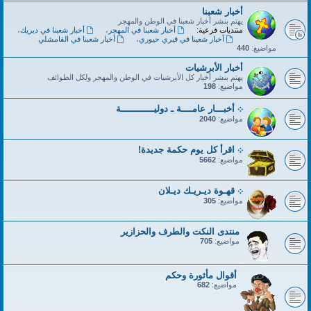
أخبار شعبنا
يهتم بنشر أخبار شعبنا في الوطن والمهجر
منتديات فرعية:
أخبار شعبنا في المهجر
،
أخبار شعبنا في ديريك
،
أخبار شعبنا في قبري حيوري
،
أخبار شعبنا في القامشلي
مواضيع:
440
أخبار الأبرشيات
يهتم بنشر أخبار كل الأبرشيات في الوطن والمهجر ولكل الطوائف
مواضيع:
198
܀ أخبـــار عامــــة ـ دوليــــــــــــة
مواضيع:
2040
܀ اقرأ كل يوم حكمة جديدة!
مواضيع:
5662
܀ قهـوة ديـريـك ديـلان
مواضيع:
305
منتدى النكت والطرف والحزازير
مواضيع:
705
أقوال مأثورة وحكم
مواضيع:
682