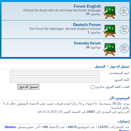
Forum English
A forum for those who do not know the Arabic language
مواضيع:
34
Deutsch Forum
Ein Forum für diejenigen, die kein Arabisch können
مواضيع:
1
Svenska forum
مواضيع:
26
تسجيل الدخول
•
التسجيل
اسم المستخدم:
كلمة المرور:
فقدت كلمة المرور
تذكرني
الموجودون الآن
يوجد حاليًا
76
مستخدمًا : 6 أعضاء، و 70 زائرًا (هذه البيانات تعتمد على الأعضاء النشطين خلال الـ 5
دقائق الماضية)
أكثر وجود في المنتدى كان
14067
في الجمعة أكتوبر 03, 2025 4:13 pm
إحصائيات
عدد المشاركات
118767
• عدد المواضيع
68079
• عدد الأعضاء
496
• آخر عضو مسجل
Siurios-
Butros