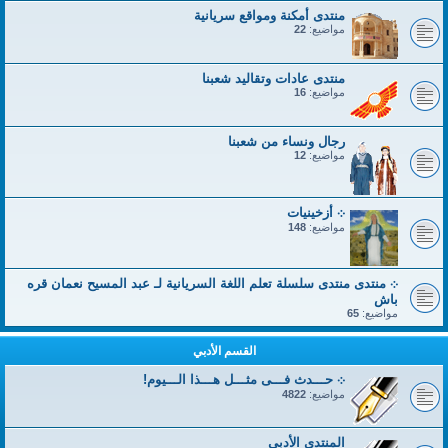
منتدى أمكنة ومواقع سريانية
مواضيع:
22
منتدى عادات وتقاليد شعبنا
مواضيع:
16
رجال ونساء من شعبنا
مواضيع:
12
܀ أزخينيات
مواضيع:
148
܀ منتدى منتدى سلسلة تعلم اللغة السريانية لـ عبد المسيح نعمان قره
باش
مواضيع:
65
القسم الأدبي
܀ حـــدث فـــى مثـــل هـــذا الـــيوم!
مواضيع:
4822
المنتدى الأدبي