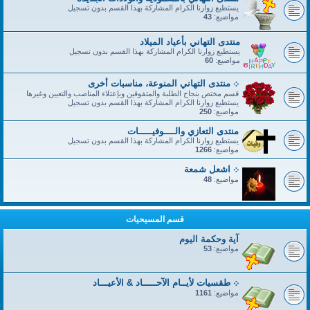
يستطيع زوارنا الكرام المشاركة بهذا القسم بدون تسجيل
مواضيع:
43
منتدى التهاني بأعياد الميلاد
يستطيع زوارنا الكرام المشاركة بهذا القسم بدون تسجيل
مواضيع:
60
܀ منتدى التهاني المنوعة، مناسبات أخرى
قسم مختص بنجاح الطلبة والمتفوقين وبإعتلاء المناصب والتعيين وغيرها
يستطيع زوارنا الكرام المشاركة بهذا القسم بدون تسجيل
مواضيع:
250
منتدى التعازي والــــوفيـــــات
يستطيع زوارنا الكرام المشاركة بهذا القسم بدون تسجيل
مواضيع:
1266
܀ اشعل شمعة
مواضيع:
48
قسم المسيحيات
آية وحكمة اليوم
مواضيع:
53
܀ طقسيات لأيــام الآحـــــاد & الأعيـــاد
مواضيع:
1161