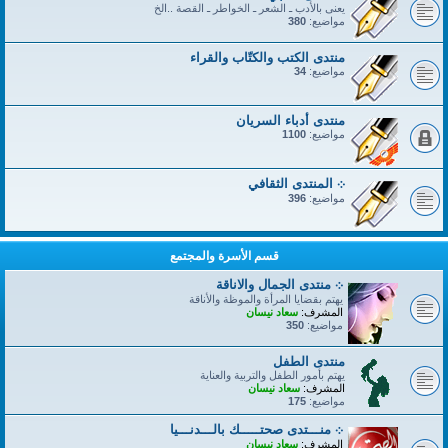
يعنى بالأدب ـ الشعر ـ الخواطر ـ القصة ..الخ
مواضيع:
380
منتدى الكتب والكتّاب والقراء
مواضيع:
34
منتدى أدباء السريان
مواضيع:
1100
܀ المنتدى الثقافي
مواضيع:
396
قسم الأسرة والمجتمع
܀ منتدى الجمال والاناقة
يهتم بقضايا المرأة والموظة والأناقة
المشرف:
سعاد نيسان
مواضيع:
350
منتدى الطفل
يهتم بأمور الطفل والتربية والعناية
المشرف:
سعاد نيسان
مواضيع:
175
܀ منـــتدى صحتـــــك بالـــدنـــيا
المشرف:
سعاد نيسان