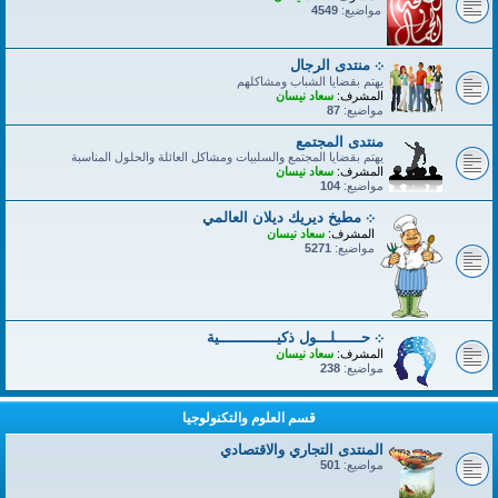
مواضيع:
4549
܀ منتدى الرجال
يهتم بقضايا الشباب ومشاكلهم
المشرف:
سعاد نيسان
مواضيع:
87
منتدى المجتمع
يهتم بقضايا المجتمع والسلبيات ومشاكل العائلة والحلول المناسبة
المشرف:
سعاد نيسان
مواضيع:
104
܀ مطبخ ديريك ديلان العالمي
المشرف:
سعاد نيسان
مواضيع:
5271
܀ حــــــلـــول ذكيـــــــــــــية
المشرف:
سعاد نيسان
مواضيع:
238
قسم العلوم والتكنولوجيا
المنتدى التجاري والاقتصادي
مواضيع:
501