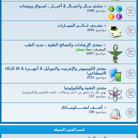
܀ منتدى مــال واعمــال & أخبـــار ـ اسـواق وبوصات
مواضيع:
1998
܀ منتــدى عــالــم السيــارات
مواضيع:
3944
܀ منتدى الإرشادات والنصائح الطبية ـ جديد الطب
المشرف:
سعاد نيسان
مواضيع:
3697
منتدى الكومبيوتر والإنترنيت والموبايل & أجهـــزة & AI الذكاء
الاصطناعي!
مواضيع:
2531
منتدى التقنية والتكنولوجيا
يهتم بكل ما يتعلق من أخبار ومقالات خاصة بالعلوم والتكنولوجيا
مواضيع:
137
܀ أضـــف لمعــــــلومـــاتك
مواضيع:
198
قسم الفنون الجميلة