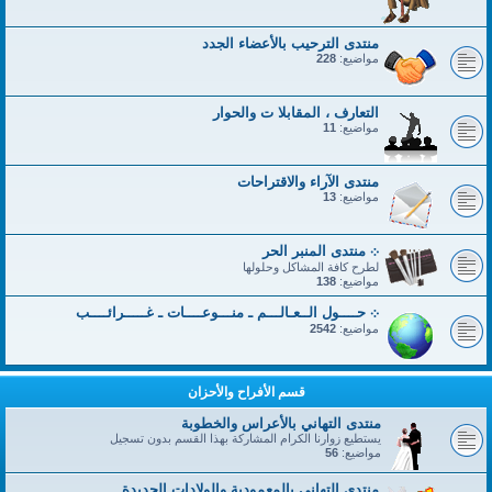
منتدى الترحيب بالأعضاء الجدد
مواضيع:
228
التعارف ، المقابلا ت والحوار
مواضيع:
11
منتدى الآراء والاقتراحات
مواضيع:
13
܀ منتدى المنبر الحر
لطرح كافة المشاكل وحلولها
مواضيع:
138
܀ حــــول الــعـالـــم ـ منـــوعــــات ـ غـــــرائــــب
مواضيع:
2542
قسم الأفراح والأحزان
منتدى التهاني بالأعراس والخطوبة
يستطيع زوارنا الكرام المشاركة بهذا القسم بدون تسجيل
مواضيع:
56
منتدى التهاني بالمعمودية والولادات الجديدة