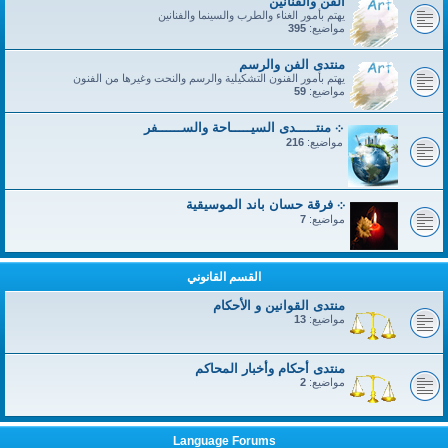
الفن والفنانين
يهتم بأمور الغناء والطرب والسينما والفنانين
مواضيع:
395
منتدى الفن والرسم
يهتم بأمور الفنون التشكيلية والرسم والنحت وغيرها من الفنون
مواضيع:
59
܀ منتـــــدى السيـــــاحة والســــــفر
مواضيع:
216
܀ فرقة حسان باند الموسيقية
مواضيع:
7
القسم القانوني
منتدى القوانين و الأحكام
مواضيع:
13
منتدى أحكام وأخبار المحاكم
مواضيع:
2
Language Forums