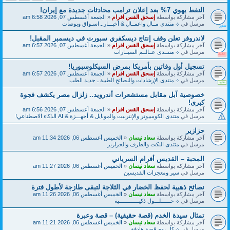
النفط يهوي 7% بعد إعلان ترامب محادثات جديدة مع إيران!
آخر مشاركة بواسطة
إسحق القس افرام
«
الجمعة أغسطس 07, 2026 6:58 am
مرسل في
܀ منتدى مــال واعمــال & أخبـــار ـ اسـواق وبوصات
لاندروفر تعلن وقف إنتاج ديسكفري سبورت في ديسمبر المقبل!
آخر مشاركة بواسطة
إسحق القس افرام
«
الجمعة أغسطس 07, 2026 6:57 am
مرسل في
܀ منتــدى عــالــم السيــارات
تسجيل أول وفاتين بأمريكا بمرض السيكلوسبوريا!
آخر مشاركة بواسطة
إسحق القس افرام
«
الجمعة أغسطس 07, 2026 6:57 am
مرسل في
܀ منتدى الإرشادات والنصائح الطبية ـ جديد الطب
خصوصية آبل مقابل مستشعرات أندرويد.. زلزال مصر يكشف فجوة
كبرى!
آخر مشاركة بواسطة
إسحق القس افرام
«
الجمعة أغسطس 07, 2026 6:56 am
مرسل في
منتدى الكومبيوتر والإنترنيت والموبايل & أجهـــزة & AI الذكاء الاصطناعي!
حزازير
آخر مشاركة بواسطة
سعاد نيسان
«
الخميس أغسطس 06, 2026 11:34 am
مرسل في
منتدى النكت والطرف والحزازير
المحبة – القديس أفرام السرياني
آخر مشاركة بواسطة
سعاد نيسان
«
الخميس أغسطس 06, 2026 11:27 am
مرسل في
سير ومعجزات القديسين
نصائح ذهبية لحفظ الخضار في الثلاجة لتبقى طازجة لأطول فترة
آخر مشاركة بواسطة
سعاد نيسان
«
الخميس أغسطس 06, 2026 11:26 am
مرسل في
܀ حــــــلـــول ذكيـــــــــــــية
تمثال سيدة الخدم (قصة حقيقية) – قصة وعبرة
آخر مشاركة بواسطة
سعاد نيسان
«
الخميس أغسطس 06, 2026 11:21 am
مرسل في
܀ كل يوم قصة هادفة