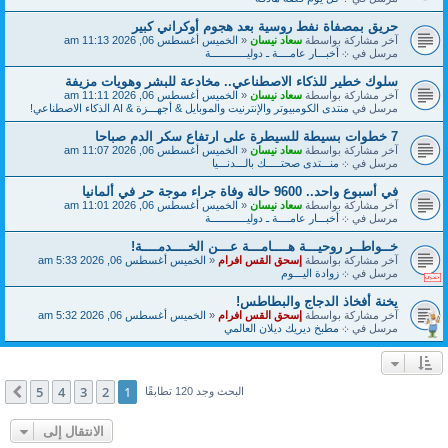
حريق بمصفاة نفط روسية بعد هجوم أوكراني كبير
آخر مشاركة بواسطة
سعاد نيسان
«
الخميس أغسطس 06, 2026 11:13 am
مرسل في
܀ أخبـــار عامــــة ـ دوليــــــــــــة
سلوك خطير للذكاء الاصطناعي.. مخادعة للبشر وهويات مزيفة
آخر مشاركة بواسطة
سعاد نيسان
«
الخميس أغسطس 06, 2026 11:11 am
مرسل في
منتدى الكومبيوتر والإنترنيت والموبايل & أجهـــزة & AI الذكاء الاصطناعي!
7 خطوات بسيطة للسيطرة على ارتفاع سكر الدم صباحا
آخر مشاركة بواسطة
سعاد نيسان
«
الخميس أغسطس 06, 2026 11:07 am
مرسل في
܀ منـــتدى صحتـــــك بالـــدنـــيا
في أسبوع واحد.. 9600 حالة وفاة جراء موجة حر في ألمانيا
آخر مشاركة بواسطة
سعاد نيسان
«
الخميس أغسطس 06, 2026 11:01 am
مرسل في
܀ أخبـــار عامــــة ـ دوليــــــــــــة
خــواطــر روحيـــة هــــامـــة عـــن الخــــدمــــة!
آخر مشاركة بواسطة
إسحق القس افرام
«
الخميس أغسطس 06, 2026 5:33 am
مرسل في
܀ زوادة اليـــوم
يخنة أفخاذ الدجاج والبطاطس!
آخر مشاركة بواسطة
إسحق القس افرام
«
الخميس أغسطس 06, 2026 5:32 am
مرسل في
܀ مطبخ ديريك ديلان العالمي
5
4
3
2
1
التالي
البحث وجد 120 تطابقًا
الانتقال إلى