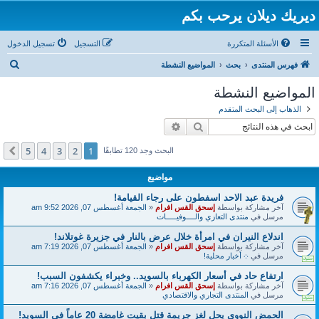
ديريك ديلان يرحب بكم
الأسئلة المتكررة
التسجيل
تسجيل الدخول
ب
فهرس المنتدى
بحث
المواضيع النشطة
ح
المواضيع النشطة
ث
الذهاب إلى البحث المتقدم
بحث
بحث متقدم
5
4
3
2
1
التالي
البحث وجد 120 تطابقًا
مواضيع
فريدة عبد الاحد اسفطون على رجاء القيامة!
آخر مشاركة بواسطة
إسحق القس افرام
«
الجمعة أغسطس 07, 2026 9:52 am
مرسل في
منتدى التعازي والــــوفيـــــات
اندلاع النيران في امرأة خلال عرض بالنار في جزيرة غوتلاند!
آخر مشاركة بواسطة
إسحق القس افرام
«
الجمعة أغسطس 07, 2026 7:19 am
مرسل في
܀ أخبار محلية!
ارتفاع حاد في أسعار الكهرباء بالسويد.. وخبراء يكشفون السبب!
آخر مشاركة بواسطة
إسحق القس افرام
«
الجمعة أغسطس 07, 2026 7:16 am
مرسل في
المنتدى التجاري والاقتصادي
الحمض النووي يحل لغز جريمة قتل بقيت غامضة 20 عاماً في السويد!