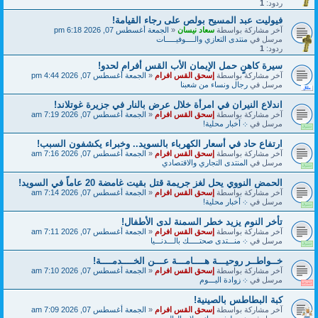
ردود:
1
فيوليت عبد المسيح بولص على رجاء القيامة!
آخر مشاركة بواسطة
سعاد نيسان
«
الجمعة أغسطس 07, 2026 6:18 pm
مرسل في
منتدى التعازي والــــوفيـــــات
ردود:
1
سيرة كاهنٍ حمل الإيمان الأب القس أفرام لحدو!
آخر مشاركة بواسطة
إسحق القس افرام
«
الجمعة أغسطس 07, 2026 4:44 pm
مرسل في
رجال ونساء من شعبنا
اندلاع النيران في امرأة خلال عرض بالنار في جزيرة غوتلاند!
آخر مشاركة بواسطة
إسحق القس افرام
«
الجمعة أغسطس 07, 2026 7:19 am
مرسل في
܀ أخبار محلية!
ارتفاع حاد في أسعار الكهرباء بالسويد.. وخبراء يكشفون السبب!
آخر مشاركة بواسطة
إسحق القس افرام
«
الجمعة أغسطس 07, 2026 7:16 am
مرسل في
المنتدى التجاري والاقتصادي
الحمض النووي يحل لغز جريمة قتل بقيت غامضة 20 عاماً في السويد!
آخر مشاركة بواسطة
إسحق القس افرام
«
الجمعة أغسطس 07, 2026 7:14 am
مرسل في
܀ أخبار محلية!
تأخر النوم يزيد خطر السمنة لدى الأطفال!
آخر مشاركة بواسطة
إسحق القس افرام
«
الجمعة أغسطس 07, 2026 7:11 am
مرسل في
܀ منـــتدى صحتـــــك بالـــدنـــيا
خــواطــر روحيـــة هــــامـــة عـــن الخــــدمــــة!
آخر مشاركة بواسطة
إسحق القس افرام
«
الجمعة أغسطس 07, 2026 7:10 am
مرسل في
܀ زوادة اليـــوم
كبة البطاطس بالصينية!
آخر مشاركة بواسطة
إسحق القس افرام
«
الجمعة أغسطس 07, 2026 7:09 am