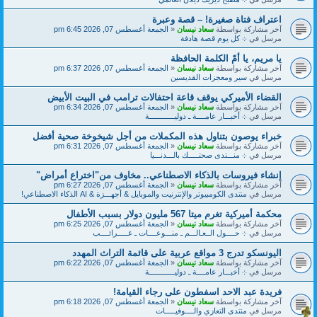
اعتراف فتاة صغيرة! – قصة وعبرة
آخر مشاركة بواسطة
سعاد نيسان
«
الجمعة أغسطس 07, 2026 6:45 pm
مرسل في
܀ كل يوم قصة هادفة
يا مريم، يا أمّ الكلمة الحافظة
آخر مشاركة بواسطة
سعاد نيسان
«
الجمعة أغسطس 07, 2026 6:37 pm
مرسل في
سير ومعجزات القديسين
القضاء الأميركي يوقف قاعة احتفالات ترامب في البيت الأبيض
آخر مشاركة بواسطة
سعاد نيسان
«
الجمعة أغسطس 07, 2026 6:34 pm
مرسل في
܀ أخبـــار عامــــة ـ دوليــــــــــــة
خبراء يوصون بتناول هذه المكملات من أجل شيخوخة صحية أفضل
آخر مشاركة بواسطة
سعاد نيسان
«
الجمعة أغسطس 07, 2026 6:31 pm
مرسل في
܀ منـــتدى صحتـــــك بالـــدنـــيا
إنشاء فيروسات بالذكاء الاصطناعي.. مخاوف من"اختراع أمراض"
آخر مشاركة بواسطة
سعاد نيسان
«
الجمعة أغسطس 07, 2026 6:27 pm
مرسل في
منتدى الكومبيوتر والإنترنيت والموبايل & أجهـــزة & AI الذكاء الاصطناعي!
محكمة أميركية تغرم ميتا 567 مليون دولار بسبب الأطفال
آخر مشاركة بواسطة
سعاد نيسان
«
الجمعة أغسطس 07, 2026 6:25 pm
مرسل في
܀ حــــول الــعـالـــم ـ منـــوعــــات ـ غـــــرائــــب
اليونسكو تدرج 3 مواقع عربية على قائمة التراث المهدد
آخر مشاركة بواسطة
سعاد نيسان
«
الجمعة أغسطس 07, 2026 6:22 pm
مرسل في
܀ أخبـــار عامــــة ـ دوليــــــــــــة
فريدة عبد الاحد اسفطون على رجاء القيامة!
آخر مشاركة بواسطة
سعاد نيسان
«
الجمعة أغسطس 07, 2026 6:18 pm
مرسل في
منتدى التعازي والــــوفيـــــات