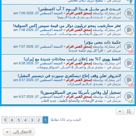
مرسل في
܀ مطبخ ديريك ديلان العالمي
حـــدث فــي مثـــل هـــذا اليـــوم 7 آب اغسطس!
آخر مشاركة بواسطة
إسحق القس افرام
«
الجمعة أغسطس 07, 2026 7:09 am
مرسل في
܀ حـــدث فـــى مثـــل هـــذا الـــيوم!
تعثر ستارشيب يمحو تريليون دولار من قيمة سبيس إكس السوقية!
آخر مشاركة بواسطة
إسحق القس افرام
«
الجمعة أغسطس 07, 2026 7:08 am
مرسل في
܀ حــــول الــعـالـــم ـ منـــوعــــات ـ غـــــرائــــب
حكمة ذات معنى مؤثر!
آخر مشاركة بواسطة
إسحق القس افرام
«
الجمعة أغسطس 07, 2026 7:07 am
مرسل في
܀ اقرأ كل يوم حكمة جديدة!
النفط يهوي 7% بعد إعلان ترامب محادثات جديدة مع إيران!
آخر مشاركة بواسطة
إسحق القس افرام
«
الجمعة أغسطس 07, 2026 6:58 am
مرسل في
܀ منتدى مــال واعمــال & أخبـــار ـ اسـواق وبوصات
لاندروفر تعلن وقف إنتاج ديسكفري سبورت في ديسمبر المقبل!
آخر مشاركة بواسطة
إسحق القس افرام
«
الجمعة أغسطس 07, 2026 6:57 am
مرسل في
܀ منتــدى عــالــم السيــارات
تسجيل أول وفاتين بأمريكا بمرض السيكلوسبوريا!
آخر مشاركة بواسطة
إسحق القس افرام
«
الجمعة أغسطس 07, 2026 6:57 am
مرسل في
܀ منتدى الإرشادات والنصائح الطبية ـ جديد الطب
6
5
4
3
2
1
التالي
البحث وجد 131 تطابقًا
الانتقال إلى