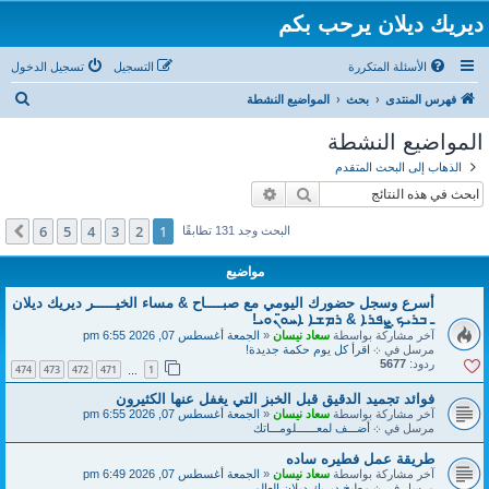
ديريك ديلان يرحب بكم
الأسئلة المتكررة
التسجيل
تسجيل الدخول
ب
فهرس المنتدى
بحث
المواضيع النشطة
ح
المواضيع النشطة
ث
الذهاب إلى البحث المتقدم
بحث
بحث متقدم
6
5
4
3
2
1
التالي
البحث وجد 131 تطابقًا
مواضيع
أسرع وسجل حضورك اليومي مع صبــــاح & مساء الخيـــــر ديريك ديلان
ـ ܒܪܝܟ̣ ܨܦܪܐ & ܪܡܫܐ ܐܚܘ̈ܢܘܝ!
آخر مشاركة بواسطة
سعاد نيسان
«
الجمعة أغسطس 07, 2026 6:55 pm
مرسل في
܀ اقرأ كل يوم حكمة جديدة!
ردود:
5677
474
473
472
471
1
…
فوائد تجميد الدقيق قبل الخبز التي يغفل عنها الكثيرون
آخر مشاركة بواسطة
سعاد نيسان
«
الجمعة أغسطس 07, 2026 6:55 pm
مرسل في
܀ أضـــف لمعــــــلومـــاتك
طريقة عمل فطيره ساده
آخر مشاركة بواسطة
سعاد نيسان
«
الجمعة أغسطس 07, 2026 6:49 pm
مرسل في
܀ مطبخ ديريك ديلان العالمي