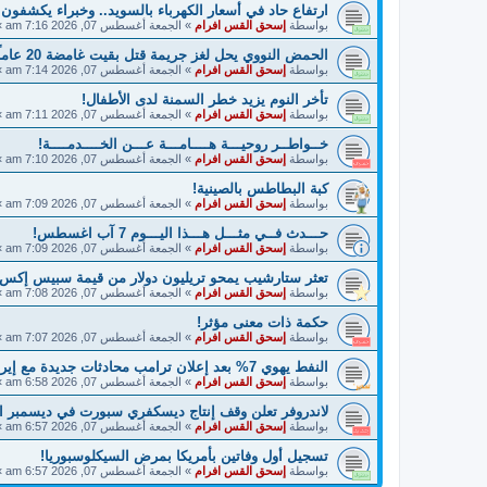
ارتفاع حاد في أسعار الكهرباء بالسويد.. وخبراء يكشفون
بواسطة
إسحق القس افرام
»
الجمعة أغسطس 07, 2026 7:16 am
»
الحمض النووي يحل لغز جريمة قتل بقيت غامضة 20 عاماً في السويد!
بواسطة
إسحق القس افرام
»
الجمعة أغسطس 07, 2026 7:14 am
»
تأخر النوم يزيد خطر السمنة لدى الأطفال!
بواسطة
إسحق القس افرام
»
الجمعة أغسطس 07, 2026 7:11 am
»
خــواطــر روحيـــة هــــامـــة عـــن الخــــدمــــة!
بواسطة
إسحق القس افرام
»
الجمعة أغسطس 07, 2026 7:10 am
»
كبة البطاطس بالصينية!
بواسطة
إسحق القس افرام
»
الجمعة أغسطس 07, 2026 7:09 am
»
حـــدث فــي مثـــل هـــذا اليـــوم 7 آب اغسطس!
بواسطة
إسحق القس افرام
»
الجمعة أغسطس 07, 2026 7:09 am
»
تعثر ستارشيب يمحو تريليون دولار من قيمة سبيس إكس 
بواسطة
إسحق القس افرام
»
الجمعة أغسطس 07, 2026 7:08 am
»
حكمة ذات معنى مؤثر!
بواسطة
إسحق القس افرام
»
الجمعة أغسطس 07, 2026 7:07 am
»
النفط يهوي 7% بعد إعلان ترامب محادثات جديدة مع إيران!
بواسطة
إسحق القس افرام
»
الجمعة أغسطس 07, 2026 6:58 am
»
لاندروفر تعلن وقف إنتاج ديسكفري سبورت في ديسمبر ا
بواسطة
إسحق القس افرام
»
الجمعة أغسطس 07, 2026 6:57 am
»
تسجيل أول وفاتين بأمريكا بمرض السيكلوسبوريا!
بواسطة
إسحق القس افرام
»
الجمعة أغسطس 07, 2026 6:57 am
»