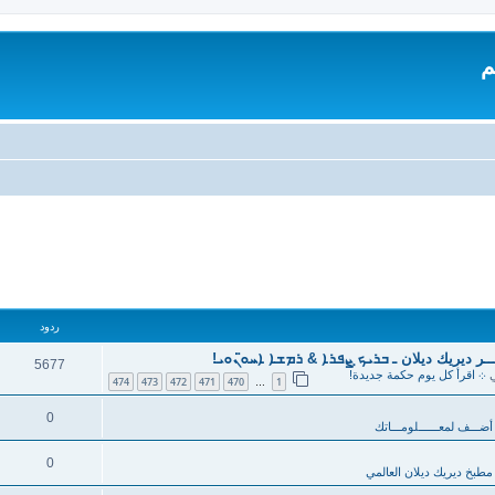
م
ردود
ر ديريك ديلان ـ ܒܪܝܟ̣ ܨܦܪܐ & ܪܡܫܐ ܐܚܘ̈ܢܘܝ!
5677
ي
܀ اقرأ كل يوم حكمة جديدة!
474
473
472
471
470
1
…
0
أضـــف لمعــــــلومـــاتك
0
مطبخ ديريك ديلان العالمي