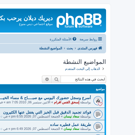
ديريك ديلان يرحب بك
موقع اجتماعي ديني منوع
روابط سريعة
الأسئلة المتكررة
فهرس المنتدى
بحث
المواضيع النشطة
المواضيع النشطة
الذهاب إلى البحث المتقدم
بحث
بحث متقدم
مواضيع
أسرع وسجل حضورك اليومي مع صبــــاح & مساء الخيـــــ
بواسطة
إسحق القس افرام
»
الاثنين سبتمبر 06, 2010 7:05 am
» ف
فوائد تجميد الدقيق قبل الخبز التي يغفل عنها الكثيرون
بواسطة
سعاد نيسان
»
الجمعة أغسطس 07, 2026 6:55 pm
» في
܀ 
طريقة عمل فطيره ساده
بواسطة
سعاد نيسان
»
الجمعة أغسطس 07, 2026 6:49 pm
» في
܀ 