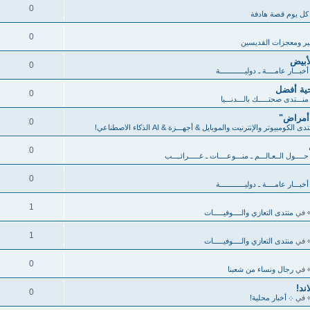
0
كل يوم قصة هادفة
0
ر ومعجزات القديسين
أبيض
0
خبـــار عامــــة ـ دوليــــــــــــة
ية أفضل
0
منـــتدى صحتـــــك بالـــدنـــيا
 أمراض"
0
دى الكومبيوتر والإنترنيت والموبايل & أجهـــزة & AI الذكاء الاصطناعي!
0
ــــول الــعـالـــم ـ منـــوعــــات ـ غـــــرائــــب
0
خبـــار عامــــة ـ دوليــــــــــــة
1
 في
منتدى التعازي والــــوفيـــــات
1
 في
منتدى التعازي والــــوفيـــــات
0
 في
رجال ونساء من شعبنا
ند!
0
 في
܀ أخبار محلية!