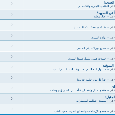
 السبب!
0
 في
المنتدى التجاري والاقتصادي
0
 في
܀ أخبار محلية!
0
 في
܀ منـــتدى صحتـــــك بالـــدنـــيا
0
 في
܀ زوادة اليـــوم
0
 في
܀ مطبخ ديريك ديلان العالمي
0
 في
܀ حـــدث فـــى مثـــل هـــذا الـــيوم!
السوقية!
0
 في
܀ حــــول الــعـالـــم ـ منـــوعــــات ـ غـــــرائــــب
0
 في
܀ اقرأ كل يوم حكمة جديدة!
0
 في
܀ منتدى مــال واعمــال & أخبـــار ـ اسـواق وبوصات
لمقبل!
0
 في
܀ منتــدى عــالــم السيــارات
0
 في
܀ منتدى الإرشادات والنصائح الطبية ـ جديد الطب