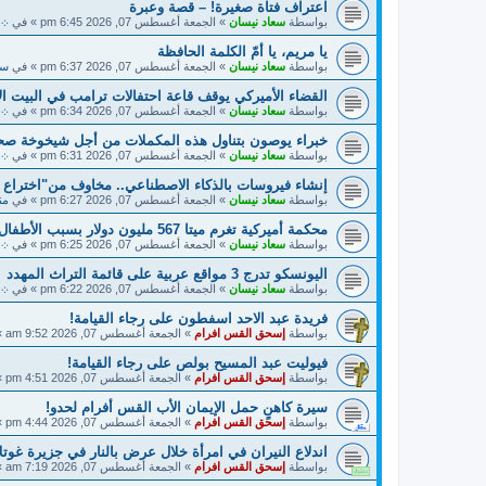
اعتراف فتاة صغيرة! – قصة وعبرة
بواسطة
سعاد نيسان
»
الجمعة أغسطس 07, 2026 6:45 pm
» في
܀ 
يا مريم، يا أمّ الكلمة الحافظة
بواسطة
سعاد نيسان
»
الجمعة أغسطس 07, 2026 6:37 pm
» في
سي
القضاء الأميركي يوقف قاعة احتفالات ترامب في البيت ال
بواسطة
سعاد نيسان
»
الجمعة أغسطس 07, 2026 6:34 pm
» في
܀ أ
خبراء يوصون بتناول هذه المكملات من أجل شيخوخة صح
بواسطة
سعاد نيسان
»
الجمعة أغسطس 07, 2026 6:31 pm
» في
܀ 
إنشاء فيروسات بالذكاء الاصطناعي.. مخاوف من"اختراع
بواسطة
سعاد نيسان
»
الجمعة أغسطس 07, 2026 6:27 pm
» في
منت
محكمة أميركية تغرم ميتا 567 مليون دولار بسبب الأطفال
بواسطة
سعاد نيسان
»
الجمعة أغسطس 07, 2026 6:25 pm
» في
܀ ح
اليونسكو تدرج 3 مواقع عربية على قائمة التراث المهدد
بواسطة
سعاد نيسان
»
الجمعة أغسطس 07, 2026 6:22 pm
» في
܀ أ
فريدة عبد الاحد اسفطون على رجاء القيامة!
بواسطة
إسحق القس افرام
»
الجمعة أغسطس 07, 2026 9:52 am
»
فيوليت عبد المسيح بولص على رجاء القيامة!
بواسطة
إسحق القس افرام
»
الجمعة أغسطس 07, 2026 4:51 pm
»
سيرة كاهنٍ حمل الإيمان الأب القس أفرام لحدو!
بواسطة
إسحق القس افرام
»
الجمعة أغسطس 07, 2026 4:44 pm
»
اندلاع النيران في امرأة خلال عرض بالنار في جزيرة غوتلا
بواسطة
إسحق القس افرام
»
الجمعة أغسطس 07, 2026 7:19 am
»