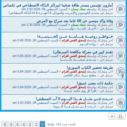
أمازون تؤسس مصدر طاقة ضخما لمراكز الذكاء الاصطناعي في تكساس
آخر مشاركة بواسطة
سعاد نيسان
«
السبت أغسطس 08, 2026 2:33 pm
مرسل في
منتدى الكومبيوتر والإنترنيت والموبايل & أجهـــزة & AI الذكاء الاصطناعي!
وفاة والد ميسي عن 68 عاما بعد صراع مع المرض
آخر مشاركة بواسطة
سعاد نيسان
«
السبت أغسطس 08, 2026 2:30 pm
مرسل في
܀ أخبـــار عامــــة ـ دوليــــــــــــة
خــواطــر روحيـــة هــــامـــة عـــن الخــــدمــــة!
آخر مشاركة بواسطة
إسحق القس افرام
«
السبت أغسطس 08, 2026 5:06 am
مرسل في
܀ زوادة اليـــوم
تقدم كبير في معركة مكافحة السرطان!
آخر مشاركة بواسطة
إسحق القس افرام
«
السبت أغسطس 08, 2026 5:05 am
مرسل في
܀ منـــتدى صحتـــــك بالـــدنـــيا
طريقة تحضير الكباب السوري!
آخر مشاركة بواسطة
إسحق القس افرام
«
السبت أغسطس 08, 2026 5:04 am
مرسل في
܀ مطبخ ديريك ديلان العالمي
حكمة ذات معنى عميق!
آخر مشاركة بواسطة
إسحق القس افرام
«
السبت أغسطس 08, 2026 5:04 am
مرسل في
܀ اقرأ كل يوم حكمة جديدة!
حـــدث فــي مثـــل هـــذا اليـــوم 8 آب اغسطس!
آخر مشاركة بواسطة
إسحق القس افرام
«
السبت أغسطس 08, 2026 5:03 am
مرسل في
܀ حـــدث فـــى مثـــل هـــذا الـــيوم!
6
5
4
3
2
1
التالي
البحث وجد 126 تطابقًا