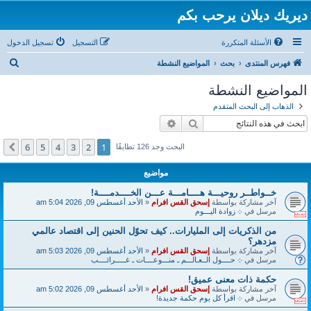
ديريك ديلان يرحب بكم
الأسئلة المتكررة
التسجيل
تسجيل الدخول
ب
فهرس المنتدى
بحث
المواضيع النشطة
ح
المواضيع النشطة
ث
الذهاب إلى البحث المتقدم
بحث
بحث متقدم
6
5
4
3
2
1
التالي
البحث وجد 126 تطابقًا
مواضيع
خــواطــر روحيـــة هــــامـــة عـــن الخــــدمــــة!
آخر مشاركة بواسطة
إسحق القس افرام
«
الأحد أغسطس 09, 2026 5:04 am
مرسل في
܀ زوادة اليـــوم
من الذكريات إلى المليارات.. كيف تحوّل الحنين إلى اقتصاد عالمي
مزدهر؟
آخر مشاركة بواسطة
إسحق القس افرام
«
الأحد أغسطس 09, 2026 5:03 am
مرسل في
܀ حــــول الــعـالـــم ـ منـــوعــــات ـ غـــــرائــــب
حكمة ذات معنى عميق!
آخر مشاركة بواسطة
إسحق القس افرام
«
الأحد أغسطس 09, 2026 5:02 am
مرسل في
܀ اقرأ كل يوم حكمة جديدة!