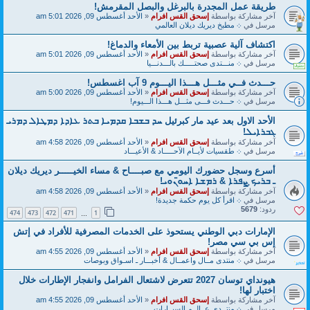
طريقة عمل المجدرة بالبرغل والبصل المقرمش!
آخر مشاركة بواسطة
إسحق القس افرام
«
الأحد أغسطس 09, 2026 5:01 am
مرسل في
܀ مطبخ ديريك ديلان العالمي
اكتشاف آلية عصبية تربط بين الأمعاء والدماغ!
آخر مشاركة بواسطة
إسحق القس افرام
«
الأحد أغسطس 09, 2026 5:01 am
مرسل في
܀ منـــتدى صحتـــــك بالـــدنـــيا
حـــدث فــي مثـــل هـــذا اليـــوم 9 آب اغسطس!
آخر مشاركة بواسطة
إسحق القس افرام
«
الأحد أغسطس 09, 2026 5:00 am
مرسل في
܀ حـــدث فـــى مثـــل هـــذا الـــيوم!
الأحد الاول بعد عيد مار كبرئيل ܚܕ ܒܫܒܐ ܩܕܡܝܐ ܒܬܪ ܥܐܕܐ ܕܡܛܐܠ ܕܡܪܝ
ܓܒܪܐܝܠ!
آخر مشاركة بواسطة
إسحق القس افرام
«
الأحد أغسطس 09, 2026 4:58 am
مرسل في
܀ طقسيات لأيــام الآحـــــاد & الأعيـــاد
أسرع وسجل حضورك اليومي مع صبــــاح & مساء الخيـــــر ديريك ديلان
ـ ܒܪܝܟ̣ ܨܦܪܐ & ܪܡܫܐ ܐܚܘ̈ܢܘܝ!
آخر مشاركة بواسطة
إسحق القس افرام
«
الأحد أغسطس 09, 2026 4:58 am
مرسل في
܀ اقرأ كل يوم حكمة جديدة!
ردود:
5679
474
473
472
471
1
…
الإمارات دبي الوطني يستحوذ على الخدمات المصرفية للأفراد في إتش
إس بي سي مصر!
آخر مشاركة بواسطة
إسحق القس افرام
«
الأحد أغسطس 09, 2026 4:55 am
مرسل في
܀ منتدى مــال واعمــال & أخبـــار ـ اسـواق وبوصات
هيونداي توسان 2027 تتعرض لاشتعال الفرامل وانفجار الإطارات خلال
اختبار لها!
آخر مشاركة بواسطة
إسحق القس افرام
«
الأحد أغسطس 09, 2026 4:55 am
مرسل في
܀ منتــدى عــالــم السيــارات