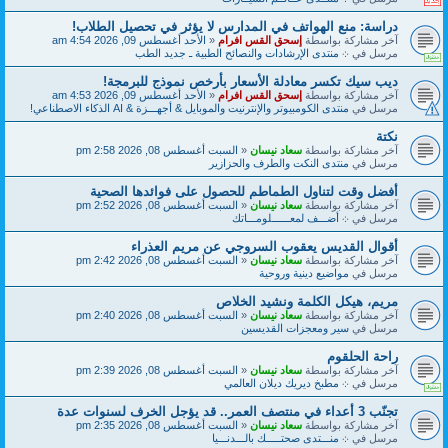
دراسة: منع الهواتف في المدارس لا يؤثر في تحصيل الطلاب!
آخر مشاركة بواسطة
إسحق القس افرام
«
الأحد أغسطس 09, 2026 4:54 am
مرسل في
܀ منتدى الإرشادات والنصائح الطبية ـ جديد الطب
ديب سيك تكسر معادلة الأسعار بأرخص نموذج للبرمجة!
آخر مشاركة بواسطة
إسحق القس افرام
«
الأحد أغسطس 09, 2026 4:53 am
مرسل في
منتدى الكومبيوتر والإنترنيت والموبايل & أجهـــزة & AI الذكاء الاصطناعي!
نكتة
آخر مشاركة بواسطة
سعاد نيسان
«
السبت أغسطس 08, 2026 2:58 pm
مرسل في
منتدى النكت والطرف والحزازير
أفضل وقت لتناول الطماطم للحصول على فوائدها الصحية
آخر مشاركة بواسطة
سعاد نيسان
«
السبت أغسطس 08, 2026 2:52 pm
مرسل في
܀ أضـــف لمعــــــلومـــاتك
أقوال القديس يعقوب السروجي عن مريم العذراء
آخر مشاركة بواسطة
سعاد نيسان
«
السبت أغسطس 08, 2026 2:42 pm
مرسل في
مواضيع دينية وروحية
مريم، هيكل الكلمة ونشيد الخلاص
آخر مشاركة بواسطة
سعاد نيسان
«
السبت أغسطس 08, 2026 2:40 pm
مرسل في
سير ومعجزات القديسين
راحة الحلقوم
آخر مشاركة بواسطة
سعاد نيسان
«
السبت أغسطس 08, 2026 2:39 pm
مرسل في
܀ مطبخ ديريك ديلان العالمي
تجنّب 3 أعداء في منتصف العمر.. قد يؤجل الخرف لسنوات عدة
آخر مشاركة بواسطة
سعاد نيسان
«
السبت أغسطس 08, 2026 2:35 pm
مرسل في
܀ منـــتدى صحتـــــك بالـــدنـــيا