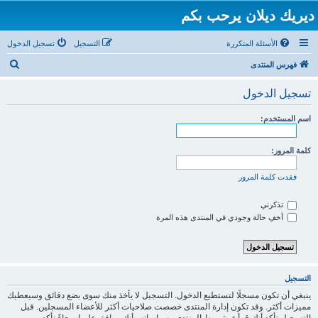
ديريك ديلان يرحب بكم
الأسئلة المتكررة
التسجيل
تسجيل الدخول
ب
فهرس المنتدى
ح
تسجيل الدخول
ث
اسم المستخدم:
كلمة المرور:
فقدت كلمة المرور
تذكرني
أخفِ حالة وجودي في المنتدى هذه المرة
التسجيل
ينبغي أن تكون مسجلًا لتستطيع الدخول. التسجيل لا يأخذ منك سوى بضع دقائق وسيعطيك
مميزات أكثر. وقد تكون إدارة المنتدى خصصت صلاحيات أكثر للأعضاء المسجلين. قبل
التسجيل تأكد أنك قرأتَ شروط المنتدى وسياساته وأنك موافق عليها. رجاءً تأكد من