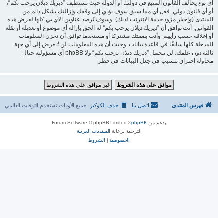
أي نوع يخالف القانون المتبع في دولتك أو الدولة حيث تستظيف ”ديريك ديلان يرحب بكم“،
أو أي قانون دولي. فعل أي مما سبق سوف يؤدي إلى وقفك وإزالتك بشكل دائم من
المنتدى (وإخبار مزود خدمة الانترنت لديك). وسوف تُرصد عناوين الآي بي كلها لفرض هذه
القوانين. أنت توافق أن ”ديريك ديلان يرحب بكم“ له الحق بإزالة أي موضوع أو تعديله أو نقله
أو إغلاقه حسب رأيهم. وأنت بصفتك مشتركا أو مستخدما توافق أن تخزن المعلومات
المدخلة كلها سابقًا في قاعدة بيانات. وحيث أن هذه المعلومات لن تُـعرض إلى أي جهة
ثالثة دون علمك، لن يتحمل ”ديريك ديلان يرحب بكم“ ولا phpBB أي مسؤولية حيال
محاولة اختراق تتسبب في جعل البيانات في خطر
فهرس المنتدى
اتصل بنا
حذف الكوكيز
جميع الأوقات تستخدم
التوقيت العالمي
بدعم من
phpBB
® Forum Software © phpBB Limited
الترجمة برعاية
المنتديات العربية
الخصوصية
|
الشروط