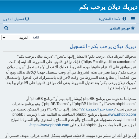
ديريك ديلان يرحب بكم
الأسئلة المتكررة
تسجيل الدخول
ب
فهرس المنتدى
ح
اللغة:
ث
ديريك ديلان يرحب بكم - التسجيل
بدخولك ”ديريك ديلان يرحب بكم“ (المشار إليها بـ”نحن“، ”ديريك ديلان يرحب بكم“,
”https://malikyadilan.com/forum“) فإنك توافق قانونيا على الشروط التالية، إذا كنت
غير موافق على الالتزام قانونيا بهذه الشروط فعليك ألا تدخل أو/و تستعمل ”ديريك ديلان
يرحب بكم“، ربما نغير في هذه الشروط في أي وقت سنعمل جهدنا لإبلاغك بذلك، ومع أنه
من الحكمة أن تطالع هذه الشروط من وقت لآخر فإنه باستمرارك في الدخول واستعمال
”ديريك ديلان يرحب بكم“ بعد تعديل الشروط يعني أنك موافق قانونيا على الالتزام بها بعد
تعديها أو/و إضافتها.
منتدياتنا مدعومة من برنامج phpBB (ويشار إليه بهم أو ”برنامج phpBB“ أو
“www.phpbb.com” أو ”phpBB Limited“ أو ”phpBB Teams“) وهو برنامج منتديات
مرخص تحت “
رخصة جنو العمومية v2
” (يشار إليها بـ ”GPL“) ومن الممكن تحميله من
www.phpbb.com
.يسهل برنامج phpbb المناقشات القائمة على الإنترنت ؛ phpbb
Limited ليست مسؤوله عن السماح و/أو عدم السماح بالمحتوى و/أو السلوك المباح.
لمزيد من المعلومات حول phpbb اطلع على
https://www.phpbb.com/
.
أن توافق أنك لن تنشر مواد مهينة، فاحشة، سوقية، بشكل قذف، عرقي، مهدد، جنسي أو