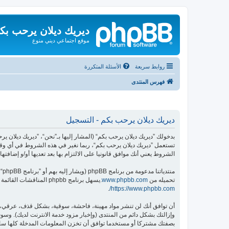
ديريك ديلان يرحب بك
موقع اجتماعي ديني منوع
روابط سريعة
الأسئلة المتكررة
فهرس المنتدى
ديريك ديلان يرحب بكم - التسجيل
تستعمل ”ديريك ديلان يرحب بكم“، ربما نغير في هذه الشروط في أي وقت
الشروط يعني أنك موافق قانونيا على الالتزام بها بعد تعديها أو/و إضافتها.
منتدياتنا مدعومة من برنامج phpBB (ويشار إليه بهم أو ”برنامج phpBB“ أو “www.phpbb.com” أو ”phpBB Limited“ أو ”phpBB Teams“) وهو برنامج منتديات مرخص تحت “
تحميله من
www.phpbb.com
.يسهل برنامج phpbb المناقشات القائمة على الإنترنت ؛ phpbb Limited ليست مسؤوله عن السماح و/أو عدم السماح بالمحتوى و/أو السلوك المباح. لمزيد من المعلومات حول phpbb اطلع على
.
https://www.phpbb.com/
أن توافق أنك لن تنشر مواد مهينة، فاحشة، سوقية، بشكل قذف، عرقي، م
وإزالتك بشكل دائم من المنتدى (وإخبار مزود خدمة الانترنت لديك). وسوف 