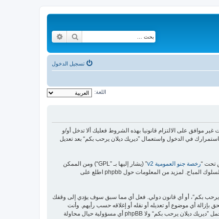
بحث
بحث متقدم
تسجيل الدخول
اللغة:
https://malikya“) فإنك توافق قانونيا على الشروط التالية، إذا كنت غير موافق على الالتزام قانونيا بهذه الشروط فعليك ألا تدخل أو/و
استمرارك في الدخول واستعمال ”ديريك ديلان يرحب بكم“ بعد تعديل
رخصة جنو العمومية v2
” (يشار إليها بـ ”GPL“) ومن الممكن
ن يرحب بكم“، أو أي قانون دولي. فعل أي مما سبق سوف يؤدي إلى وقفك
 بإزالة أي موضوع أو تعديله أو نقله أو إغلاقه حسب رأيهم. وأنت
بصفتك مشتركا أو مستخدما توافق أن تخزن المعلومات المدخلة كلها سابقًا في قاعدة بيانات. وحيث أن هذه المعلومات لن تُـعرض إلى أي جهة ثالثة دون علمك، لن يتحمل ”ديريك ديلان يرحب بكم“ ولا phpBB أي مسؤولية حيال محاولة