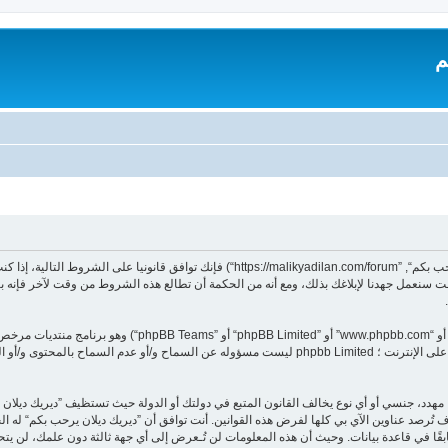
م
بدخولك ”ديريك ديلان يرحب بكم“ (المشار إليها بـ”نحن“، ”ديريك ديلان يرحب بكم“, ”dilan.com/forum
 سنعمل جهدنا لإبلاغك بذلك، ومع أنه من الحكمة أن تطالع هذه الشروط من وقت لآخر فإنه ب
هدد، جنسي أو أي نوع يخالف القانون المتبع في دولتك أو الدولة حيث تستظيف ”ديريك ديلا
تُرصد عناوين الآي بي كلها لفرض هذه القوانين. أنت توافق أن ”ديريك ديلان يرحب بكم“ له الحق