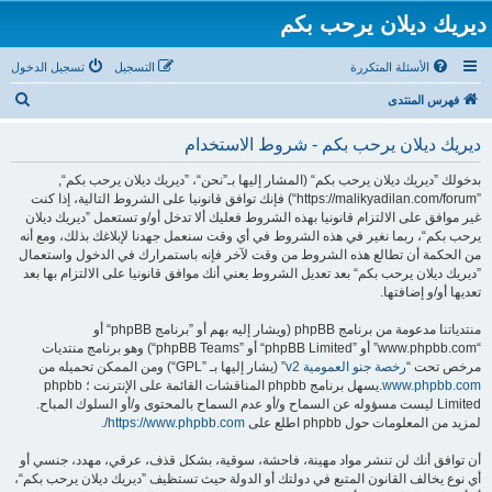
ديريك ديلان يرحب بكم
الأسئلة المتكررة
التسجيل
تسجيل الدخول
ب
فهرس المنتدى
ح
ديريك ديلان يرحب بكم - شروط الاستخدام
ث
بدخولك ”ديريك ديلان يرحب بكم“ (المشار إليها بـ”نحن“، ”ديريك ديلان يرحب بكم“,
”https://malikyadilan.com/forum“) فإنك توافق قانونيا على الشروط التالية، إذا كنت
غير موافق على الالتزام قانونيا بهذه الشروط فعليك ألا تدخل أو/و تستعمل ”ديريك ديلان
يرحب بكم“، ربما نغير في هذه الشروط في أي وقت سنعمل جهدنا لإبلاغك بذلك، ومع أنه
من الحكمة أن تطالع هذه الشروط من وقت لآخر فإنه باستمرارك في الدخول واستعمال
”ديريك ديلان يرحب بكم“ بعد تعديل الشروط يعني أنك موافق قانونيا على الالتزام بها بعد
تعديها أو/و إضافتها.
منتدياتنا مدعومة من برنامج phpBB (ويشار إليه بهم أو ”برنامج phpBB“ أو
“www.phpbb.com” أو ”phpBB Limited“ أو ”phpBB Teams“) وهو برنامج منتديات
مرخص تحت “
رخصة جنو العمومية v2
” (يشار إليها بـ ”GPL“) ومن الممكن تحميله من
www.phpbb.com
.يسهل برنامج phpbb المناقشات القائمة على الإنترنت ؛ phpbb
Limited ليست مسؤوله عن السماح و/أو عدم السماح بالمحتوى و/أو السلوك المباح.
لمزيد من المعلومات حول phpbb اطلع على
https://www.phpbb.com/
.
أن توافق أنك لن تنشر مواد مهينة، فاحشة، سوقية، بشكل قذف، عرقي، مهدد، جنسي أو
أي نوع يخالف القانون المتبع في دولتك أو الدولة حيث تستظيف ”ديريك ديلان يرحب بكم“،