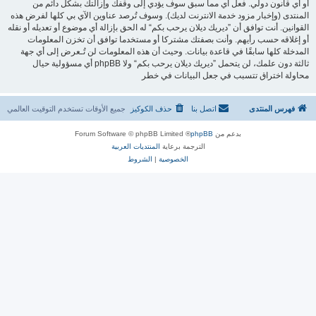
أو أي قانون دولي. فعل أي مما سبق سوف يؤدي إلى وقفك وإزالتك بشكل دائم من
المنتدى (وإخبار مزود خدمة الانترنت لديك). وسوف تُرصد عناوين الآي بي كلها لفرض هذه
القوانين. أنت توافق أن ”ديريك ديلان يرحب بكم“ له الحق بإزالة أي موضوع أو تعديله أو نقله
أو إغلاقه حسب رأيهم. وأنت بصفتك مشتركا أو مستخدما توافق أن تخزن المعلومات
المدخلة كلها سابقًا في قاعدة بيانات. وحيث أن هذه المعلومات لن تُـعرض إلى أي جهة
ثالثة دون علمك، لن يتحمل ”ديريك ديلان يرحب بكم“ ولا phpBB أي مسؤولية حيال
محاولة اختراق تتسبب في جعل البيانات في خطر
فهرس المنتدى
اتصل بنا
حذف الكوكيز
جميع الأوقات تستخدم
التوقيت العالمي
بدعم من
phpBB
® Forum Software © phpBB Limited
الترجمة برعاية
المنتديات العربية
الخصوصية
|
الشروط