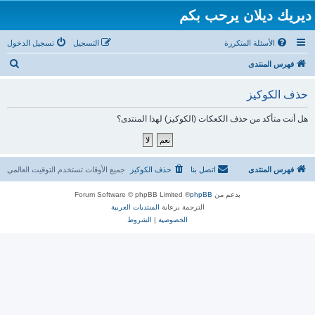
ديريك ديلان يرحب بكم
الأسئلة المتكررة
التسجيل
تسجيل الدخول
ب
فهرس المنتدى
ح
حذف الكوكيز
ث
هل أنت متأكد من حذف الكعكات (الكوكيز) لهذا المنتدى؟
فهرس المنتدى
اتصل بنا
حذف الكوكيز
جميع الأوقات تستخدم
التوقيت العالمي
بدعم من
phpBB
® Forum Software © phpBB Limited
الترجمة برعاية
المنتديات العربية
الخصوصية
|
الشروط