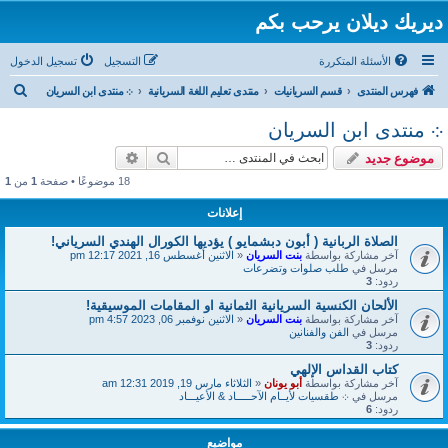
ديريك ديلان يرحب بكم
الأسئلة المتكررة
التسجيل
تسجيل الدخول
ب
فهرس المنتدى
قسم السريانيات
منتدى تعليم اللغة السريانية
܀ منتدى ابن السريان
ح
܀ منتدى ابن السريان
ث
بحث
بحث متقدم
موضوع جديد
18 موضوعًا • صفحة
1
من
1
إعلانات
الصلاة الربانية ( أبون دبشمايو ) يؤديها الكورال الهندي السرياني!
آخر مشاركة بواسطة
بنت السريان
«
الاثنين أغسطس 16, 2021 12:17 pm
مرسل في
طلب صلوات وتضرعات
ردود:
3
الألحان الكنسية السريانية الثمانية او المقامات الموسيقية!
آخر مشاركة بواسطة
بنت السريان
«
الاثنين نوفمبر 06, 2023 4:57 pm
مرسل في
الفن والفنانين
ردود:
3
كتاب القداس الإلهي
آخر مشاركة بواسطة
أبو يونان
«
الثلاثاء مارس 19, 2019 12:31 am
مرسل في
܀ طقسيات لأيــام الآحـــــاد & الأعيـــاد
ردود:
6
مواضيع