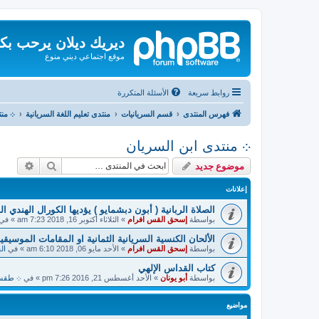
ديريك ديلان يرحب بك
موقع اجتماعي ديني منوع
روابط سريعة
الأسئلة المتكررة
فهرس المنتدى
قسم السريانيات
منتدى تعليم اللغة السريانية
܀ منت
܀ منتدى ابن السريان
بحث
بحث م
موضوع جديد
إعلانات
الصلاة الربانية ( أبون دبشمايو ) يؤديها الكورال الهندي ا
بواسطة
إسحق القس افرام
»
الثلاثاء أكتوبر 16, 2018 7:23 am
» في
الألحان الكنسية السريانية الثمانية او المقامات الموسيقية
بواسطة
إسحق القس افرام
»
الأحد مايو 06, 2018 6:10 am
» في
ال
كتاب القداس الإلهي
بواسطة
أبو يونان
»
الأحد أغسطس 21, 2016 7:26 pm
» في
܀ طقسيات
مواضيع