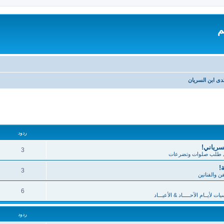
م
دى ابن السريان
تقدم
ردود
لسرياني!
3
طلب صلوات وتضرعات
!
3
فن والفنانين
6
 لأيــام الآحـــــاد & الأعيـــاد
ردود