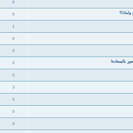
0
 ولماذا؟
0
1
0
0
ور بالسعادة!
0
0
3
0
0
0