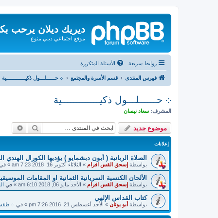
ديريك ديلان يرحب بك
موقع اجتماعي ديني منوع
روابط سريعة
الأسئلة المتكررة
فهرس المنتدى
قسم الأسرة والمجتمع
܀ حــــــلـــول ذكيـــــــــــــية
܀ حــــــلـــول ذكيـــــــــــــية
المشرف:
سعاد نيسان
بحث
بحث م
موضوع جديد
إعلانات
الصلاة الربانية ( أبون دبشمايو ) يؤديها الكورال الهندي ا
بواسطة
إسحق القس افرام
»
الثلاثاء أكتوبر 16, 2018 7:23 am
» في
الألحان الكنسية السريانية الثمانية او المقامات الموسيقية
بواسطة
إسحق القس افرام
»
الأحد مايو 06, 2018 6:10 am
» في
ال
كتاب القداس الإلهي
بواسطة
أبو يونان
»
الأحد أغسطس 21, 2016 7:26 pm
» في
܀ طقسيات