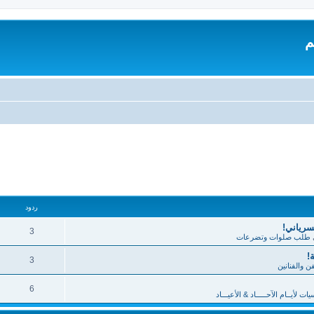
م
تقدم
ردود
لسرياني!
3
طلب صلوات وتضرعات
!
3
فن والفنانين
6
 لأيــام الآحـــــاد & الأعيـــاد