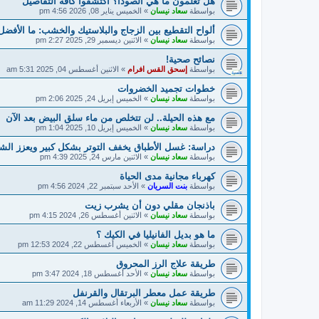
هل تعلمون ما هي الصودا؟ اكتشفوا كافة التفاصيل
بواسطة
سعاد نيسان
»
الخميس يناير 08, 2026 4:56 pm
ألواح التقطيع بين الزجاج والبلاستيك والخشب: ما الأفضل
بواسطة
سعاد نيسان
»
الاثنين ديسمبر 29, 2025 2:27 pm
نصائح صحية!
بواسطة
إسحق القس افرام
»
الاثنين أغسطس 04, 2025 5:31 am
خطوات تجميد الخضروات
بواسطة
سعاد نيسان
»
الخميس إبريل 24, 2025 2:06 pm
مع هذه الحيلة.. لن تتخلص من ماء سلق البيض بعد الآن
بواسطة
سعاد نيسان
»
الخميس إبريل 10, 2025 1:04 pm
دراسة: غسل الأطباق يخفف التوتر بشكل كبير ويعزز الشع
بواسطة
سعاد نيسان
»
الاثنين مارس 24, 2025 4:39 pm
كهرباء مجانية مدى الحياة
بواسطة
بنت السريان
»
الأحد سبتمبر 22, 2024 4:56 pm
باذنجان مقلي دون أن يشرب زيت
بواسطة
سعاد نيسان
»
الاثنين أغسطس 26, 2024 4:15 pm
ما هو بديل الفانيليا في الكيك ؟
بواسطة
سعاد نيسان
»
الخميس أغسطس 22, 2024 12:53 pm
طريقة علاج الرز المحروق
بواسطة
سعاد نيسان
»
الأحد أغسطس 18, 2024 3:47 pm
طريقة عمل معطر البرتقال والقرنفل
بواسطة
سعاد نيسان
»
الأربعاء أغسطس 14, 2024 11:29 am