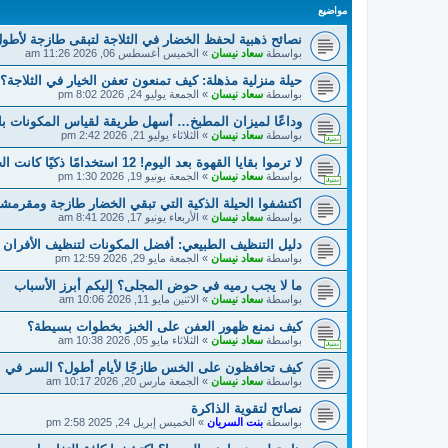
مواضيع
نصائح ذهبية لحفظ الخضار في الثلاجة لتبقى طازجة لأطول
بواسطة
سعاد نيسان
»
الخميس أغسطس 06, 2026 11:26 am
حيلة منزلية مذهلة: كيف تمنعون تعفن الخيار في الثلاجة؟
بواسطة
سعاد نيسان
»
الجمعة يوليو 24, 2026 8:02 pm
وداعًا لميزان المطبخ… أسهل طريقة لقياس المكونات با
بواسطة
سعاد نيسان
»
الثلاثاء يوليو 21, 2026 2:42 pm
لا ترموا بقايا القهوة بعد اليوم! 12 استخدامًا ذكيًا كانت الجدات يعتمدنه يوميًا داخل المنزل
بواسطة
سعاد نيسان
»
الجمعة يونيو 19, 2026 1:30 pm
اكتشفوا الحيلة الذكية التي تبقي الخضار طازجة ومقرمشة 
بواسطة
سعاد نيسان
»
الأربعاء يونيو 17, 2026 8:41 am
دليل التنظيف الطبيعي: أفضل المكونات لتنظيف الأفران 
بواسطة
سعاد نيسان
»
الجمعة مايو 29, 2026 12:59 pm
ما لا يجب رميه في حوض المجلى؟ إليكم أبرز الأسباب
بواسطة
سعاد نيسان
»
الاثنين مايو 11, 2026 10:06 am
كيف نمنع ظهور العفن على الخبز بخطوات بسيطة؟
بواسطة
سعاد نيسان
»
الثلاثاء مايو 05, 2026 10:38 am
كيف تحافظون على الخس طازجًا لأيام أطول؟ السر في ا
بواسطة
سعاد نيسان
»
الجمعة مارس 20, 2026 10:17 am
نصائح لتقوية الذاكرة
بواسطة
بنت السريان
»
الخميس إبريل 24, 2025 2:58 pm