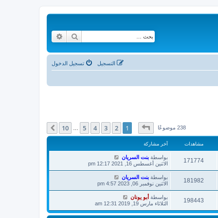
بحث
بحث متقدم
التسجيل
تسجيل الدخول
صفحة
1
من
10
10
5
4
3
2
1
التالي
238 موضوعًا
…
مشاهدات
آخر مشاركة
بواسطة
بنت السريان
171774
الاثنين أغسطس 16, 2021 12:17 pm
بواسطة
بنت السريان
181982
الاثنين نوفمبر 06, 2023 4:57 pm
بواسطة
أبو يونان
198443
الثلاثاء مارس 19, 2019 12:31 am