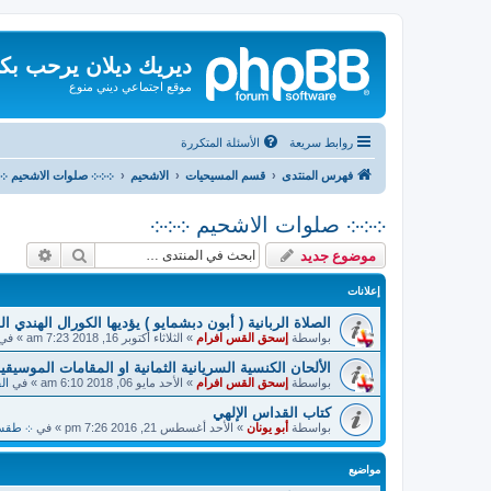
ديريك ديلان يرحب بك
موقع اجتماعي ديني منوع
روابط سريعة
الأسئلة المتكررة
فهرس المنتدى
قسم المسيحيات
الاشحيم
܀܀܀ صلوات الاشحيم ܀
܀܀܀ صلوات الاشحيم ܀܀܀
بحث
بحث م
موضوع جديد
إعلانات
الصلاة الربانية ( أبون دبشمايو ) يؤديها الكورال الهندي ا
بواسطة
إسحق القس افرام
»
الثلاثاء أكتوبر 16, 2018 7:23 am
» في
الألحان الكنسية السريانية الثمانية او المقامات الموسيقية
بواسطة
إسحق القس افرام
»
الأحد مايو 06, 2018 6:10 am
» في
ال
كتاب القداس الإلهي
بواسطة
أبو يونان
»
الأحد أغسطس 21, 2016 7:26 pm
» في
܀ طقسيات
مواضيع