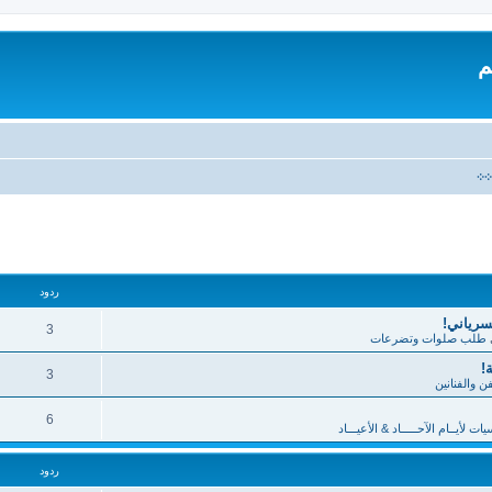
م
܀܀
تقدم
ردود
لسرياني!
3
طلب صلوات وتضرعات
!
3
فن والفنانين
6
 لأيــام الآحـــــاد & الأعيـــاد
ردود