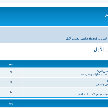
م
السرياني ܩܽܘܕܺܝܩܽܘܣ لشهر تشرين الأول
 الأول
تقدم
ردود
لسرياني!
3
طلب صلوات وتضرعات
!
3
فن والفنانين
6
 لأيــام الآحـــــاد & الأعيـــاد
ردود