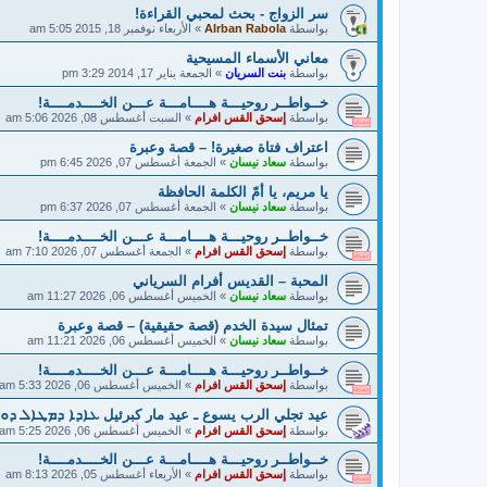
سر الزواج - بحث لمحبي القراءة!
بواسطة
Alrban Rabola
»
الأربعاء نوفمبر 18, 2015 5:05 am
معاني الأسماء المسيحية
بواسطة
بنت السريان
»
الجمعة يناير 17, 2014 3:29 pm
خــواطــر روحيـــة هــــامـــة عـــن الخــــدمــــة!
بواسطة
إسحق القس افرام
»
السبت أغسطس 08, 2026 5:06 am
اعتراف فتاة صغيرة! – قصة وعبرة
بواسطة
سعاد نيسان
»
الجمعة أغسطس 07, 2026 6:45 pm
يا مريم، يا أمّ الكلمة الحافظة
بواسطة
سعاد نيسان
»
الجمعة أغسطس 07, 2026 6:37 pm
خــواطــر روحيـــة هــــامـــة عـــن الخــــدمــــة!
بواسطة
إسحق القس افرام
»
الجمعة أغسطس 07, 2026 7:10 am
المحبة – القديس أفرام السرياني
بواسطة
سعاد نيسان
»
الخميس أغسطس 06, 2026 11:27 am
تمثال سيدة الخدم (قصة حقيقية) – قصة وعبرة
بواسطة
سعاد نيسان
»
الخميس أغسطس 06, 2026 11:21 am
خــواطــر روحيـــة هــــامـــة عـــن الخــــدمــــة!
بواسطة
إسحق القس افرام
»
الخميس أغسطس 06, 2026 5:33 am
عيد تجلي الرب يسوع ـ عيد مار كبرئيل ܥܐܕܐ ܕܡܛܐܠ ܕܘ
بواسطة
إسحق القس افرام
»
الخميس أغسطس 06, 2026 5:25 am
خــواطــر روحيـــة هــــامـــة عـــن الخــــدمــــة!
بواسطة
إسحق القس افرام
»
الأربعاء أغسطس 05, 2026 8:13 am