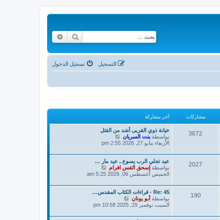
بحث
بحث متقدم
التسجيل
تسجيل الدخول
مشاركات
آخر مشاركة
خيانة ذوي القربى أشد من القتل
3672
ش
بواسطة
بنت السريان
ا
الأربعاء مايو 27, 2026 2:55 pm
ه
د
عيد تجلي الرب يسوع ـ عيد مار …
آ
2027
ش
بواسطة
إسحق القس افرام
خ
ا
الخميس أغسطس 06, 2026 5:25 am
ر
ه
م
د
ش
Re: 45 - قراءات الكتاب المقدس…
آ
ا
190
ش
بواسطة
أبو يونان
خ
ر
ا
السبت نوفمبر 29, 2025 10:58 pm
ر
ك
ه
م
ة
د
ش