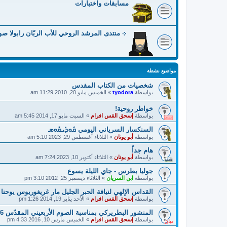
مسابقات واختبارات
܀ منتدى المرشد الروحي للأب الربّان رابولا ص
مواضيع نشطة
شخصيات من الكتاب المقدس
بواسطة
tyodora
»
الخميس مايو 20, 2010 11:29 am
خواطر روحية!
بواسطة
إسحق القس افرام
»
السبت مايو 17, 2014 5:45 am
السنكسار السرياني اليومي ܩܽܘܕܺܝܩܽܘܣ
بواسطة
أبو يونان
»
الثلاثاء أغسطس 29, 2023 5:10 am
هام جداً
بواسطة
أبو يونان
»
الثلاثاء أكتوبر 10, 2023 7:24 am
جوليا بطرس - جاي الليلة يسوع
بواسطة
ابن السريان
»
الثلاثاء ديسمبر 25, 2012 3:10 pm
القداس الإلهي لنيافة الحبر الجليل مار غريغوريوس يوحنا 
بواسطة
إسحق القس افرام
»
الأحد يناير 19, 2014 1:26 pm
المنشور البطريركي بمناسبة الصوم الأربعيني المقدّس 2016!
بواسطة
إسحق القس افرام
»
الخميس مارس 10, 2016 4:33 pm