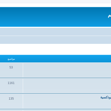
م
مواضيع
53
1161
ثوذكسية
135