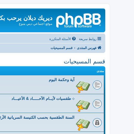
ديريك ديلان يرحب بك
موقع اجتماعي ديني منوع
روابط سريعة
الأسئلة المتكررة
فهرس المنتدى
قسم المسيحيات
قسم المسيحيات
منتدى
آية وحكمة اليوم
܀ طقسيات لأيــام الآحـــــاد & الأعيـــاد
السنة الطقسية بحسب الكنيسة السريانية الأر