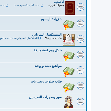
الاشحيم
منتديات فرعية:
܀܀܀ كتاب الاشحيم ܀܀܀
،
܀܀܀ 
܀ زوادة اليـــوم
السنسكسار السرياني
منتديات فرعية:
السنكسار السرياني ܩܽܘܕܺܝܩܽܘܣ لشه
܀ كل يوم قصة هادفة
مواضيع دينية وروحية
طلب صلوات وتضرعات
سير ومعجزات القديسين