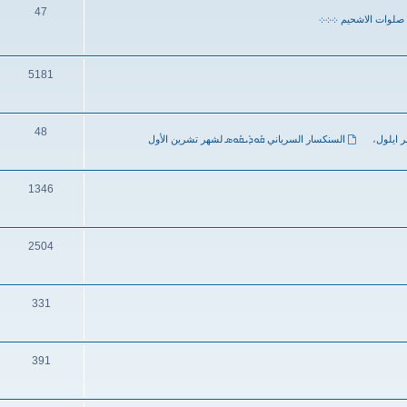
47
صلوات الاشحيم ܀܀܀
5181
48
ر ايلول
،
السنكسار السرياني ܩܽܘܕܺܝܩܽܘܣ لشهر تشرين الأول
1346
2504
331
391