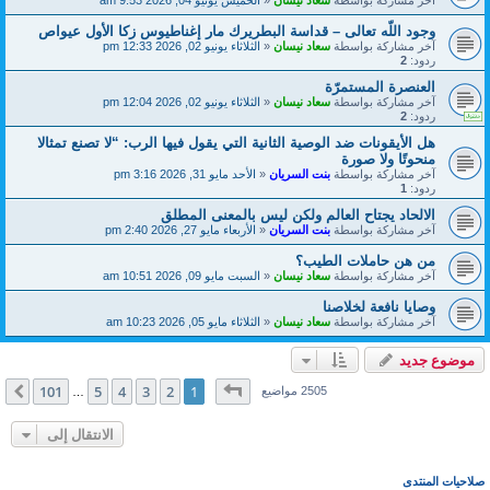
آخر مشاركة بواسطة
سعاد نيسان
«
الخميس يونيو 04, 2026 9:53 am
وجود اللّه تعالى – قداسة البطريرك مار إغناطيوس زكا الأول عيواص
آخر مشاركة بواسطة
سعاد نيسان
«
الثلاثاء يونيو 02, 2026 12:33 pm
ردود:
2
العنصرة المستمرّة
آخر مشاركة بواسطة
سعاد نيسان
«
الثلاثاء يونيو 02, 2026 12:04 pm
ردود:
2
هل الأيقونات ضد الوصية الثانية التي يقول فيها الرب: “لا تصنع تمثالا
منحوتًا ولا صورة
آخر مشاركة بواسطة
بنت السريان
«
الأحد مايو 31, 2026 3:16 pm
ردود:
1
الالحاد يجتاح العالم ولكن ليس بالمعنى المطلق
آخر مشاركة بواسطة
بنت السريان
«
الأربعاء مايو 27, 2026 2:40 pm
من هن حاملات الطيب؟
آخر مشاركة بواسطة
سعاد نيسان
«
السبت مايو 09, 2026 10:51 am
وصايا نافعة لخلاصنا
آخر مشاركة بواسطة
سعاد نيسان
«
الثلاثاء مايو 05, 2026 10:23 am
موضوع جديد
صفحة
1
من
101
101
5
4
3
2
1
التالي
2505 مواضيع
…
الانتقال إلى
صلاحيات المنتدى