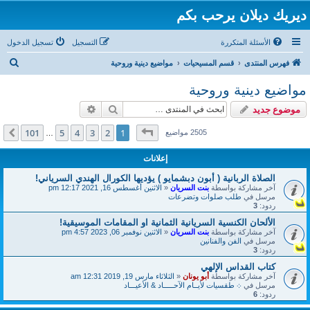
ديريك ديلان يرحب بكم
الأسئلة المتكررة
التسجيل
تسجيل الدخول
ب
فهرس المنتدى
قسم المسيحيات
مواضيع دينية وروحية
ح
مواضيع دينية وروحية
ث
بحث
بحث متقدم
موضوع جديد
صفحة
1
من
101
101
5
4
3
2
1
التالي
2505 مواضيع
…
إعلانات
الصلاة الربانية ( أبون دبشمايو ) يؤديها الكورال الهندي السرياني!
آخر مشاركة بواسطة
بنت السريان
«
الاثنين أغسطس 16, 2021 12:17 pm
مرسل في
طلب صلوات وتضرعات
ردود:
3
الألحان الكنسية السريانية الثمانية او المقامات الموسيقية!
آخر مشاركة بواسطة
بنت السريان
«
الاثنين نوفمبر 06, 2023 4:57 pm
مرسل في
الفن والفنانين
ردود:
3
كتاب القداس الإلهي
آخر مشاركة بواسطة
أبو يونان
«
الثلاثاء مارس 19, 2019 12:31 am
مرسل في
܀ طقسيات لأيــام الآحـــــاد & الأعيـــاد
ردود:
6