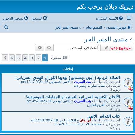
ديريك ديلان يرحب بكم
الأسئلة المتكررة
التسجيل
تسجيل الدخول
ب
فهرس المنتدى
القسم العام
܀ منتدى المنبر الحر
ح
܀ منتدى المنبر الحر
ث
بحث
بحث متقدم
موضوع جديد
6
5
4
3
2
1
التالي
138 موضوعًا
إعلانات
الصلاة الربانية ( أبون دبشمايو ) يؤديها الكورال الهندي السرياني!
آخر مشاركة بواسطة
بنت السريان
«
الاثنين أغسطس 16, 2021 12:17 pm
مرسل في
طلب صلوات وتضرعات
ردود:
3
الألحان الكنسية السريانية الثمانية او المقامات الموسيقية!
آخر مشاركة بواسطة
بنت السريان
«
الاثنين نوفمبر 06, 2023 4:57 pm
مرسل في
الفن والفنانين
ردود:
3
كتاب القداس الإلهي
آخر مشاركة بواسطة
أبو يونان
«
الثلاثاء مارس 19, 2019 12:31 am
مرسل في
܀ طقسيات لأيــام الآحـــــاد & الأعيـــاد
ردود:
6