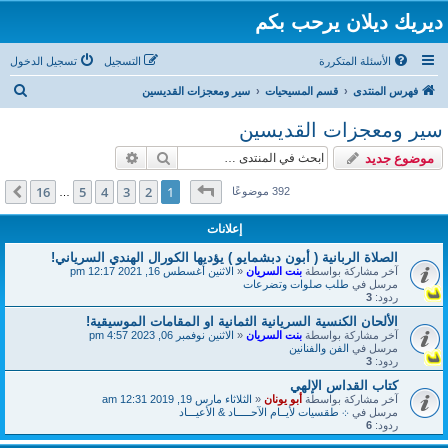
ديريك ديلان يرحب بكم
الأسئلة المتكررة
التسجيل
تسجيل الدخول
ب
فهرس المنتدى
قسم المسيحيات
سير ومعجزات القديسين
ح
سير ومعجزات القديسين
ث
بحث
بحث متقدم
موضوع جديد
صفحة
1
من
16
16
5
4
3
2
1
التالي
392 موضوعًا
…
إعلانات
الصلاة الربانية ( أبون دبشمايو ) يؤديها الكورال الهندي السرياني!
آخر مشاركة بواسطة
بنت السريان
«
الاثنين أغسطس 16, 2021 12:17 pm
مرسل في
طلب صلوات وتضرعات
ردود:
3
الألحان الكنسية السريانية الثمانية او المقامات الموسيقية!
آخر مشاركة بواسطة
بنت السريان
«
الاثنين نوفمبر 06, 2023 4:57 pm
مرسل في
الفن والفنانين
ردود:
3
كتاب القداس الإلهي
آخر مشاركة بواسطة
أبو يونان
«
الثلاثاء مارس 19, 2019 12:31 am
مرسل في
܀ طقسيات لأيــام الآحـــــاد & الأعيـــاد
ردود:
6