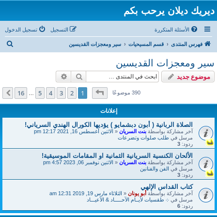
ديريك ديلان يرحب بكم
الأسئلة المتكررة
التسجيل
تسجيل الدخول
ب
فهرس المنتدى
قسم المسيحيات
سير ومعجزات القديسين
ح
سير ومعجزات القديسين
ث
بحث
بحث متقدم
موضوع جديد
صفحة
1
من
16
16
5
4
3
2
1
التالي
390 موضوعًا
…
إعلانات
الصلاة الربانية ( أبون دبشمايو ) يؤديها الكورال الهندي السرياني!
آخر مشاركة بواسطة
بنت السريان
«
الاثنين أغسطس 16, 2021 12:17 pm
مرسل في
طلب صلوات وتضرعات
ردود:
3
الألحان الكنسية السريانية الثمانية او المقامات الموسيقية!
آخر مشاركة بواسطة
بنت السريان
«
الاثنين نوفمبر 06, 2023 4:57 pm
مرسل في
الفن والفنانين
ردود:
3
كتاب القداس الإلهي
آخر مشاركة بواسطة
أبو يونان
«
الثلاثاء مارس 19, 2019 12:31 am
مرسل في
܀ طقسيات لأيــام الآحـــــاد & الأعيـــاد
ردود:
6