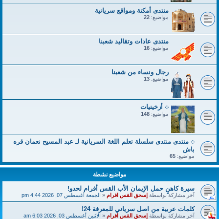
منتدى أمكنة ومواقع سريانية
مواضيع:
22
منتدى عادات وتقاليد شعبنا
مواضيع:
16
رجال ونساء من شعبنا
مواضيع:
13
܀ أزخينيات
مواضيع:
148
܀ منتدى منتدى سلسلة تعلم اللغة السريانية لـ عبد المسيح نعمان قره
باش
مواضيع:
65
مواضيع نشطة
سيرة كاهنٍ حمل الإيمان الأب القس أفرام لحدو!
آخر مشاركة بواسطة
إسحق القس افرام
«
الجمعة أغسطس 07, 2026 4:44 pm
كلمات عربية من اصل سرياني للمعرفة 24!
آخر مشاركة بواسطة
إسحق القس افرام
«
الاثنين أغسطس 03, 2026 6:03 am