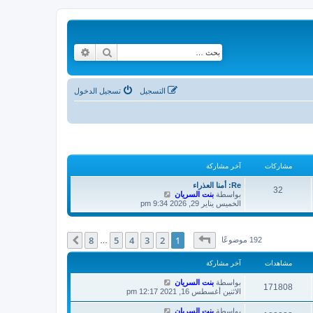
بحث
بحث متقدم
التسجيل
تسجيل الدخول
مشاركات
آخر مشاركة
Re: أمنا العذراء
32
ش
بواسطة
بنت السريان
ا
الخميس يناير 29, 2026 9:34 pm
ه
د
آ
صفحة
1
من
8
8
5
4
3
2
1
خ
التالي
192 موضوعًا
…
ر
م
مشاهدات
آخر مشاركة
ش
ا
بواسطة
بنت السريان
ر
171808
الاثنين أغسطس 16, 2021 12:17 pm
ك
ة
بواسطة
بنت السريان