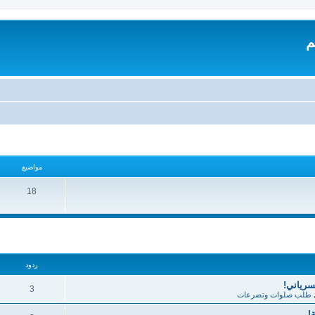
م
مواضيع
18
تقدم
ردود
لسرياني!
3
طلب صلوات وتضرعات
!