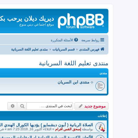
ديريك ديلان يرحب بك
موقع اجتماعي ديني منوع
روابط سريعة
الأسئلة المتكررة
فهرس المنتدى
قسم السريانيات
منتدى تعليم اللغة السريانية
منتدى تعليم اللغة السريانية
منتدى
܀ منتدى ابن السريان
بحث
بحث م
موضوع جديد
إعلانات
الصلاة الربانية ( أبون دبشمايو ) يؤديها الكورال الهندي ا
بواسطة
إسحق القس افرام
»
الثلاثاء أكتوبر 16, 2018 7:23 am
» في
الألحان الكنسية السريانية الثمانية او المقامات الموسيقية