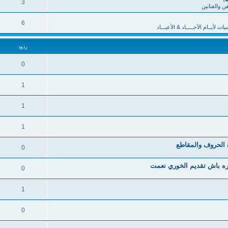
3
فن والفنانين
6
 لأيــام الآحـــــاد & الأعيـــاد
ردود
0
1
1
1
ة الحروف والمقاطع
0
0
1
0