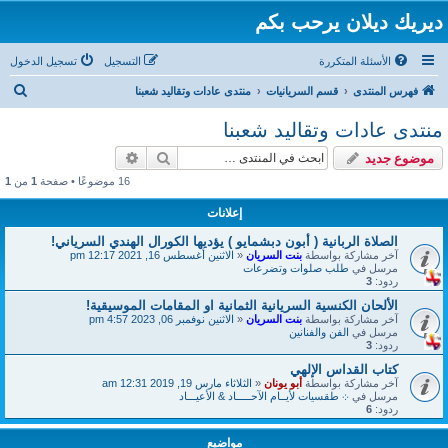
ديريك ديلان يرحب بكم
الأسئلة المتكررة
التسجيل
تسجيل الدخول
ب
فهرس المنتدى
قسم السريانيات
منتدى عادات وتقاليد شعبنا
ح
منتدى عادات وتقاليد شعبنا
ث
بحث
بحث متقدم
موضوع جديد
16 موضوعًا • صفحة
1
من
1
إعلانات
الصلاة الربانية ( أبون دبشمايو ) يؤديها الكورال الهندي السرياني!
آخر مشاركة بواسطة
بنت السريان
«
الاثنين أغسطس 16, 2021 12:17 pm
مرسل في
طلب صلوات وتضرعات
ردود:
3
الألحان الكنسية السريانية الثمانية او المقامات الموسيقية!
آخر مشاركة بواسطة
بنت السريان
«
الاثنين نوفمبر 06, 2023 4:57 pm
مرسل في
الفن والفنانين
ردود:
3
كتاب القداس الإلهي
آخر مشاركة بواسطة
أبو يونان
«
الثلاثاء مارس 19, 2019 12:31 am
مرسل في
܀ طقسيات لأيــام الآحـــــاد & الأعيـــاد
ردود:
6
مواضيع