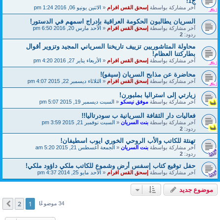
ج1!
آخر مشاركة بواسطة
إسحق القس افرام
«
الاثنين يونيو 06, 2016 1:24 pm
السريان يطالبون الحكومة العراقية بإدراج اسمهم في الدستور!
آخر مشاركة بواسطة
إسحق القس افرام
«
الأحد مارس 20, 2016 6:50 pm
ردود:
2
محاولة المتاشوريين تزييف تاريخنا السرياني المجيد وتزوير أقوال
بطاركتنا العظام!
آخر مشاركة بواسطة
إسحق القس افرام
«
الأربعاء يناير 27, 2016 4:20 pm
محاضرة عن مذابح السريان (سيفو)!
آخر مشاركة بواسطة
إسحق القس افرام
«
الثلاثاء ديسمبر 22, 2015 4:07 pm
زيارتي إلى استراليا بملبورن!
آخر مشاركة بواسطة
موفق نيسكو
«
السبت ديسمبر 19, 2015 5:07 pm
فعاليات دار الثقافة السريانية ب سودرتاليا!!
آخر مشاركة بواسطة
بنت السريان
«
السبت نوفمبر 21, 2015 3:59 pm
ردود:
2
تهنئة للكاتب والأب الروحي الخوري ايوب اسطيفان!
آخر مشاركة بواسطة
بنت السريان
«
الجمعة أغسطس 21, 2015 5:20 am
ردود:
2
حفل توقيع كتاب إسفس أرض وشموع للكاتب ملكي داؤود ملكي!
آخر مشاركة بواسطة
إسحق القس افرام
«
الأحد مايو 25, 2014 4:37 pm
موضوع جديد
2
1
التالي
34 موضوعًا