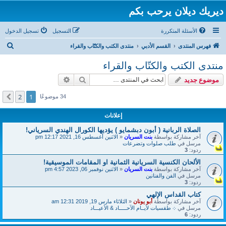
ديريك ديلان يرحب بكم
الأسئلة المتكررة
التسجيل
تسجيل الدخول
ب
فهرس المنتدى
القسم الأدبي
منتدى الكتب والكتّاب والقراء
ح
منتدى الكتب والكتّاب والقراء
ث
بحث
بحث متقدم
موضوع جديد
2
1
التالي
34 موضوعًا
إعلانات
الصلاة الربانية ( أبون دبشمايو ) يؤديها الكورال الهندي السرياني!
آخر مشاركة بواسطة
بنت السريان
«
الاثنين أغسطس 16, 2021 12:17 pm
مرسل في
طلب صلوات وتضرعات
ردود:
3
الألحان الكنسية السريانية الثمانية او المقامات الموسيقية!
آخر مشاركة بواسطة
بنت السريان
«
الاثنين نوفمبر 06, 2023 4:57 pm
مرسل في
الفن والفنانين
ردود:
3
كتاب القداس الإلهي
آخر مشاركة بواسطة
أبو يونان
«
الثلاثاء مارس 19, 2019 12:31 am
مرسل في
܀ طقسيات لأيــام الآحـــــاد & الأعيـــاد
ردود:
6