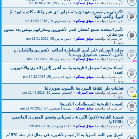
آخر مشاركة بواسطة
موفق نيسكو
«
الاثنين مايو 28, 2018 10:06 am
الكرملي وبرصوم يستهزئان بالمطران أدي شير وكتاب كلدو وأثور: نَمْ
كثيراً، وأكذب قليلاً
آخر مشاركة بواسطة
موفق نيسكو
«
الجمعة مارس 16, 2018 11:23 am
الأمم المتحدة تصفع مُنتحلي اسم الآشوريين ومطرانهم ميلس بعد سنتين
من مقالي
آخر مشاركة بواسطة
موفق نيسكو
«
الاثنين مارس 05, 2018 11:01 am
ردود:
2
مذابح السريان على أيدي النساطرة أسلاف الآشوريين والكلدان/ ج
الأخير، الأسقف عمانوئيل يوسف!
آخر مشاركة بواسطة
موفق نيسكو
«
السبت فبراير 18, 2017 8:11 am
أسماء مدينة الموصل التاريخية واسم آشور (أثور) العبري والآشوريين
الجدد!
آخر مشاركة بواسطة
موفق نيسكو
«
الأربعاء ديسمبر 28, 2016 12:33 pm
ردود:
2
فعاليات دار الثقافة السريانية بالسويد سودرتاليا!
آخر مشاركة بواسطة
بنت السريان
«
الخميس سبتمبر 15, 2016 11:43 pm
ردود:
4
النعوت التاريخية للمصطلحات الكنسية!
آخر مشاركة بواسطة
موفق نيسكو
«
السبت أغسطس 27, 2016 11:40 am
قصيدة القيامة (لافيج) الكردية بالسرياني وقصتها للمفريان المانعمي
+1740م!
آخر مشاركة بواسطة
موفق نيسكو
«
الثلاثاء يوليو 12, 2016 4:05 am
الفرق بين اللغة السريانية الآرامية والآشورية في مقال نادر سنة 1970م