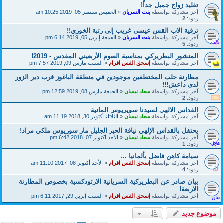
تقليد زواج جميل جداً!
آخر مشاركة بواسطة
بنت السريان
«
الخميس سبتمبر 05, 2019 10:25 am
ردود:
2
ترقية الاب القس عيسى غريب إلى رتبة الخوري!!
آخر مشاركة بواسطة
بنت السريان
«
الجمعة إبريل 05, 2019 6:14 pm
ردود:
5
المنشور البطريركي بمناسبة الصوم الأربعيني المقدس - 2019!
آخر مشاركة بواسطة
إسحق القس افرام
«
السبت مارس 09, 2019 7:57 pm
مطارنة حلب المختطفين موجودين في منطقة الباغوز قرب دير الزور
لدى داعش!!!
آخر مشاركة بواسطة
سعاد نيسان
«
الجمعة مارس 08, 2019 12:59 pm
ردود:
2
القداس الالهي لسيدنا سويريوس المانية
آخر مشاركة بواسطة
سعاد نيسان
«
الثلاثاء أكتوبر 30, 2018 11:19 am
يحتفل بالقداس الإلهي نيافة الحبر الجليل مار سوريوس ملكي مراد!
آخر مشاركة بواسطة
سعاد نيسان
«
الأحد أكتوبر 07, 2018 6:42 pm
ردود:
1
سيامة كاهن فاضل بألمانيا ...
آخر مشاركة بواسطة
إسحق القس افرام
«
الأحد أكتوبر 08, 2017 11:10 am
ردود:
4
بيان صادر عن البطريركية السريانية الارثودكسية بخصوص المطارنة
الاربعة!
آخر مشاركة بواسطة
إسحق القس افرام
«
السبت إبريل 29, 2017 6:11 pm
موضوع جديد