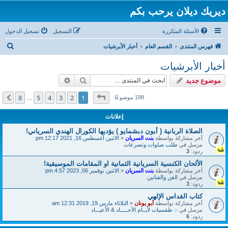
ديريك ديلان يرحب بكم
الأسئلة المتكررة
التسجيل
تسجيل الدخول
ب
فهرس المنتدى
القسم العام
أخبار الأبرشيات
ح
أخبار الأبرشيات
ث
بحث
بحث متقدم
موضوع جديد
صفحة
1
من
8
8
5
4
3
2
1
التالي
198 موضوعًا
…
إعلانات
الصلاة الربانية ( أبون دبشمايو ) يؤديها الكورال الهندي السرياني!
آخر مشاركة بواسطة
بنت السريان
«
الاثنين أغسطس 16, 2021 12:17 pm
مرسل في
طلب صلوات وتضرعات
ردود:
3
الألحان الكنسية السريانية الثمانية او المقامات الموسيقية!
آخر مشاركة بواسطة
بنت السريان
«
الاثنين نوفمبر 06, 2023 4:57 pm
مرسل في
الفن والفنانين
ردود:
3
كتاب القداس الإلهي
آخر مشاركة بواسطة
أبو يونان
«
الثلاثاء مارس 19, 2019 12:31 am
مرسل في
܀ طقسيات لأيــام الآحـــــاد & الأعيـــاد
ردود:
6