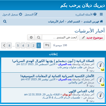
ديريك ديلان يرحب بكم
الأسئلة المتكررة
التسجيل
تسجيل الدخول
ب
فهرس المنتدى
القسم العام
أخبار الأبرشيات
ح
أخبار الأبرشيات
ث
بحث
بحث متقدم
موضوع جديد
صفحة
1
من
8
8
5
4
3
2
1
التالي
198 موضوعًا
…
إعلانات
الصلاة الربانية ( أبون دبشمايو ) يؤديها الكورال الهندي السرياني!
آخر مشاركة بواسطة
بنت السريان
«
الاثنين أغسطس 16, 2021 12:17 pm
مرسل في
طلب صلوات وتضرعات
ردود:
3
الألحان الكنسية السريانية الثمانية او المقامات الموسيقية!
آخر مشاركة بواسطة
بنت السريان
«
الاثنين نوفمبر 06, 2023 4:57 pm
مرسل في
الفن والفنانين
ردود:
3
كتاب القداس الإلهي
آخر مشاركة بواسطة
أبو يونان
«
الثلاثاء مارس 19, 2019 12:31 am
مرسل في
܀ طقسيات لأيــام الآحـــــاد & الأعيـــاد
ردود:
6