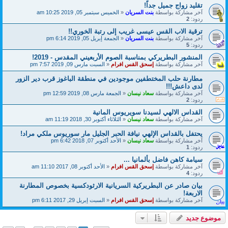
تقليد زواج جميل جداً!
آخر مشاركة بواسطة
بنت السريان
«
الخميس سبتمبر 05, 2019 10:25 am
ردود:
2
ترقية الاب القس عيسى غريب إلى رتبة الخوري!!
آخر مشاركة بواسطة
بنت السريان
«
الجمعة إبريل 05, 2019 6:14 pm
ردود:
5
المنشور البطريركي بمناسبة الصوم الأربعيني المقدس - 2019!
آخر مشاركة بواسطة
إسحق القس افرام
«
السبت مارس 09, 2019 7:57 pm
مطارنة حلب المختطفين موجودين في منطقة الباغوز قرب دير الزور
لدى داعش!!!
آخر مشاركة بواسطة
سعاد نيسان
«
الجمعة مارس 08, 2019 12:59 pm
ردود:
2
القداس الالهي لسيدنا سويريوس المانية
آخر مشاركة بواسطة
سعاد نيسان
«
الثلاثاء أكتوبر 30, 2018 11:19 am
يحتفل بالقداس الإلهي نيافة الحبر الجليل مار سوريوس ملكي مراد!
آخر مشاركة بواسطة
سعاد نيسان
«
الأحد أكتوبر 07, 2018 6:42 pm
ردود:
1
سيامة كاهن فاضل بألمانيا ...
آخر مشاركة بواسطة
إسحق القس افرام
«
الأحد أكتوبر 08, 2017 11:10 am
ردود:
4
بيان صادر عن البطريركية السريانية الارثودكسية بخصوص المطارنة
الاربعة!
آخر مشاركة بواسطة
إسحق القس افرام
«
السبت إبريل 29, 2017 6:11 pm
موضوع جديد