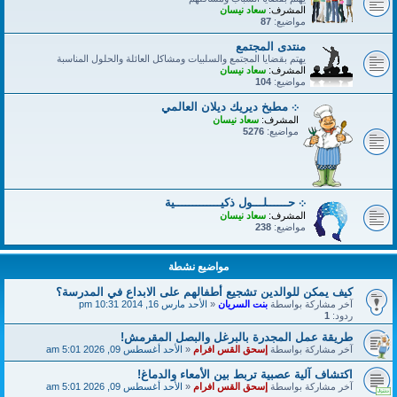
المشرف:
سعاد نيسان
مواضيع:
87
منتدى المجتمع
يهتم بقضايا المجتمع والسلبيات ومشاكل العائلة والحلول المناسبة
المشرف:
سعاد نيسان
مواضيع:
104
܀ مطبخ ديريك ديلان العالمي
المشرف:
سعاد نيسان
مواضيع:
5276
܀ حــــــلـــول ذكيـــــــــــــية
المشرف:
سعاد نيسان
مواضيع:
238
مواضيع نشطة
كيف يمكن للوالدين تشجيع أطفالهم على الابداع في المدرسة؟
آخر مشاركة بواسطة
بنت السريان
«
الأحد مارس 16, 2014 10:31 pm
ردود:
1
طريقة عمل المجدرة بالبرغل والبصل المقرمش!
آخر مشاركة بواسطة
إسحق القس افرام
«
الأحد أغسطس 09, 2026 5:01 am
اكتشاف آلية عصبية تربط بين الأمعاء والدماغ!
آخر مشاركة بواسطة
إسحق القس افرام
«
الأحد أغسطس 09, 2026 5:01 am