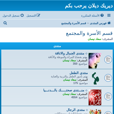
ديريك ديلان يرحب بكم
الأسئلة المتكررة
التسجيل
تسجيل الدخول
ب
فهرس المنتدى
قسم الأسرة والمجتمع
ح
قسم الأسرة والمجتمع
ث
المشرف:
سعاد نيسان
منتدى
܀ منتدى الجمال والاناقة
يهتم بقضايا المرأة والموظة والأناقة
المشرف:
سعاد نيسان
مواضيع:
350
منتدى الطفل
يهتم بأمور الطفل والتربية والعناية
المشرف:
سعاد نيسان
مواضيع:
175
܀ منـــتدى صحتـــــك بالـــدنـــيا
المشرف:
سعاد نيسان
مواضيع:
4554
܀ منتدى الرجال
يهتم بقضايا الشباب ومشاكلهم