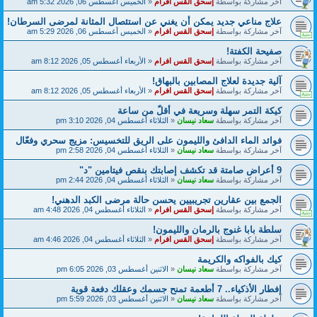
آخر مشاركة بواسطة
إسحق القس افرام
«
الخميس أغسطس 06, 2026 5:32 am
علاج مناعي جديد يمكن أن يغني عن استئصال المثانة لمرضى السرطان!
آخر مشاركة بواسطة
إسحق القس افرام
«
الخميس أغسطس 06, 2026 5:29 am
صفيحة الكفتة!
آخر مشاركة بواسطة
إسحق القس افرام
«
الأربعاء أغسطس 05, 2026 8:12 am
آلية جديدة لعلاج المصابين بالبهاق!
آخر مشاركة بواسطة
إسحق القس افرام
«
الأربعاء أغسطس 05, 2026 8:12 am
كيكة التمر سهلة وسريعة في أقلّ من ساعة
آخر مشاركة بواسطة
سعاد نيسان
«
الثلاثاء أغسطس 04, 2026 3:10 pm
فوائد الماء الدافئ والليمون على الريق للتخسيس: مزيج سحري وفعّال
آخر مشاركة بواسطة
سعاد نيسان
«
الثلاثاء أغسطس 04, 2026 2:58 pm
9 أعراض صامتة قد تكشف إصابتك بنقص فيتامين "د"
آخر مشاركة بواسطة
سعاد نيسان
«
الثلاثاء أغسطس 04, 2026 2:44 pm
الجمع بين عقارين تجريبيين يحسن حالة مرضى الكبد الدهني!
آخر مشاركة بواسطة
إسحق القس افرام
«
الثلاثاء أغسطس 04, 2026 4:48 am
سلطة بابا غنوج بالرمان والليمون!
آخر مشاركة بواسطة
إسحق القس افرام
«
الثلاثاء أغسطس 04, 2026 4:46 am
كيك بالفواكه والكريمة
آخر مشاركة بواسطة
سعاد نيسان
«
الاثنين أغسطس 03, 2026 6:05 pm
إفطار الأذكياء.. 7 أطعمة تمنح جسمك وعقلك دفعة قوية
آخر مشاركة بواسطة
سعاد نيسان
«
الاثنين أغسطس 03, 2026 5:59 pm