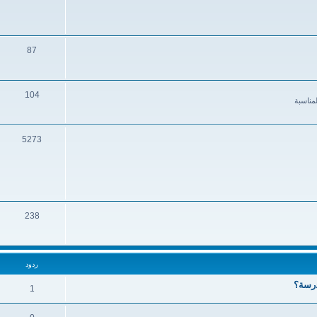
87
104
مناسبة
5273
238
ردود
درسة؟
1