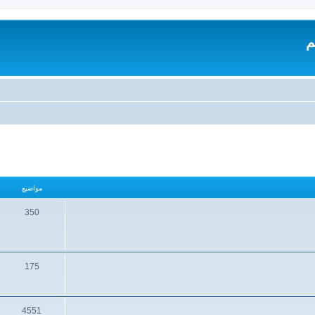
م
مواضيع
350
175
4551