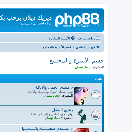
ديريك ديلان يرحب بك
موقع اجتماعي ديني منوع
روابط سريعة
الأسئلة المتكررة
فهرس المنتدى
قسم الأسرة والمجتمع
قسم الأسرة والمجتمع
المشرف:
سعاد نيسان
منتدى
܀ منتدى الجمال والاناقة
يهتم بقضايا المرأة والموظة والأناقة
المشرف:
سعاد نيسان
منتدى الطفل
يهتم بأمور الطفل والتربية والعناية
المشرف:
سعاد نيسان
܀ منـــتدى صحتـــــك بالـــدنـــيا