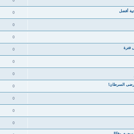
0
ية أفضل
0
0
0
 فترة
0
0
0
مرضى السرطان!
0
0
0
0
 سحري وفعّال