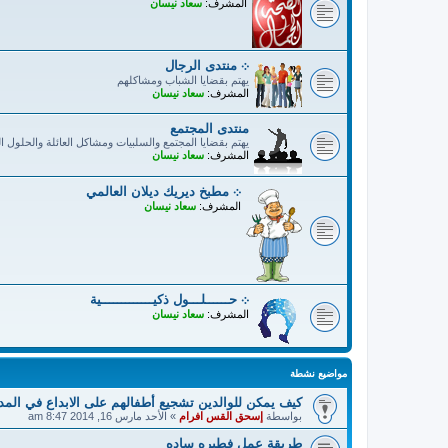
المشرف:
سعاد نيسان
܀ منتدى الرجال
يهتم بقضايا الشباب ومشاكلهم
المشرف:
سعاد نيسان
منتدى المجتمع
يهتم بقضايا المجتمع والسلبيات ومشاكل العائلة والحلول ال
المشرف:
سعاد نيسان
܀ مطبخ ديريك ديلان العالمي
المشرف:
سعاد نيسان
܀ حــــــلـــول ذكيـــــــــــــية
المشرف:
سعاد نيسان
مواضيع نشطة
كيف يمكن للوالدين تشجيع أطفالهم على الابداع في الم
بواسطة
إسحق القس افرام
»
الأحد مارس 16, 2014 8:47 am
طريقة عمل فطيره ساده