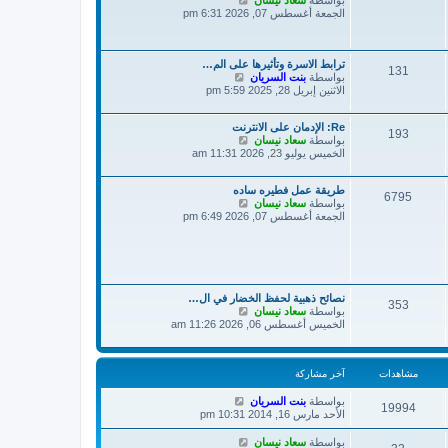
بواسطة
سعاد نيسان
خ
ك
ا
الجمعة أغسطس 07, 2026 6:31 pm
ر
ة
ه
م
د
ش
آ
ا
خ
ترابط الاسرة وتأثيرها على الم…
ر
131
ش
بواسطة
بنت السريان
ر
ك
ا
الاثنين إبريل 28, 2025 5:59 pm
م
ة
ه
ش
د
ا
Re: الإدمان على الانترنت
آ
ر
193
ش
بواسطة
سعاد نيسان
خ
ك
ا
الخميس يوليو 23, 2026 11:31 am
ر
ة
ه
م
د
ش
طريقة عمل فطيره ساده
آ
ا
6795
ش
بواسطة
سعاد نيسان
خ
ر
ا
الجمعة أغسطس 07, 2026 6:49 pm
ر
ك
ه
م
ة
د
ش
آ
ا
خ
ر
ر
ك
م
ة
نصائح ذهبية لحفظ الخضار في ال…
353
ش
ش
بواسطة
سعاد نيسان
ا
ا
الخميس أغسطس 06, 2026 11:26 am
ر
ه
ك
د
ة
آ
مشاهدات
آخر مشاركة
خ
ر
بواسطة
بنت السريان
م
19994
الأحد مارس 16, 2014 10:31 pm
ش
ا
ر
بواسطة
سعاد نيسان