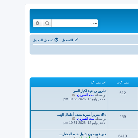
بحث
بحث متقدم
التسجيل
تسجيل الدخول
مشاركات
آخر مشاركة
تمارين رياضية لكبار السن
612
ش
بواسطة
بنت السريان
ا
الأحد يوليو 12, 2026 10:58 pm
ه
د
آ
Re: تقرير أممي: نصف أطفال الع…
خ
259
ش
بواسطة
بنت السريان
ر
ا
الأحد يوليو 12, 2026 10:51 pm
م
ه
ش
د
ا
خبراء يوصون بتناول هذه المكمل…
آ
ر
6410
ش