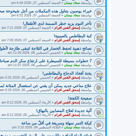
بواسطة
سعاد نيسان
»
الجمعة أغسطس 07, 2026 6:49 pm
خبراء يوصون بتناول هذه المكملات من أجل شيخوخة صح
بواسطة
سعاد نيسان
»
الجمعة أغسطس 07, 2026 6:31 pm
تأخر النوم يزيد خطر السمنة لدى الأطفال!
بواسطة
إسحق القس افرام
»
الجمعة أغسطس 07, 2026 7:11 am
كبة البطاطس بالصينية!
بواسطة
إسحق القس افرام
»
الجمعة أغسطس 07, 2026 7:09 am
نصائح ذهبية لحفظ الخضار في الثلاجة لتبقى طازجة لأطول
بواسطة
سعاد نيسان
»
الخميس أغسطس 06, 2026 11:26 am
7 خطوات بسيطة للسيطرة على ارتفاع سكر الدم صباحا
بواسطة
سعاد نيسان
»
الخميس أغسطس 06, 2026 11:07 am
يخنة أفخاذ الدجاج والبطاطس!
بواسطة
إسحق القس افرام
»
الخميس أغسطس 06, 2026 5:32 am
علاج مناعي جديد يمكن أن يغني عن استئصال المثانة ل
بواسطة
إسحق القس افرام
»
الخميس أغسطس 06, 2026 5:29 am
صفيحة الكفتة!
بواسطة
إسحق القس افرام
»
الأربعاء أغسطس 05, 2026 8:12 am
آلية جديدة لعلاج المصابين بالبهاق!
بواسطة
إسحق القس افرام
»
الأربعاء أغسطس 05, 2026 8:12 am
كيكة التمر سهلة وسريعة في أقلّ من ساعة
بواسطة
سعاد نيسان
»
الثلاثاء أغسطس 04, 2026 3:10 pm
فوائد الماء الدافئ والليمون على الريق للتخسيس: مزيج