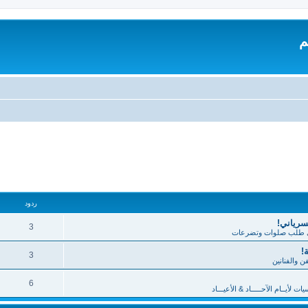
م
تقدم
ردود
لسرياني!
3
طلب صلوات وتضرعات
!
3
فن والفنانين
6
 لأيــام الآحـــــاد & الأعيـــاد