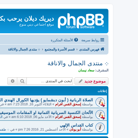
ديريك ديلان يرحب بك
موقع اجتماعي ديني منوع
روابط سريعة
الأسئلة المتكررة
فهرس المنتدى
قسم الأسرة والمجتمع
܀ منتدى الجمال والاناقة
܀ منتدى الجمال والاناقة
المشرف:
سعاد نيسان
بحث
بحث م
موضوع جديد
إعلانات
الصلاة الربانية ( أبون دبشمايو ) يؤديها الكورال الهندي ا
بواسطة
إسحق القس افرام
»
الثلاثاء أكتوبر 16, 2018 7:23 am
» في
الألحان الكنسية السريانية الثمانية او المقامات الموسيقية
بواسطة
إسحق القس افرام
»
الأحد مايو 06, 2018 6:10 am
» في
ال
كتاب القداس الإلهي
بواسطة
أبو يونان
»
الأحد أغسطس 21, 2016 7:26 pm
» في
܀ طقسيات