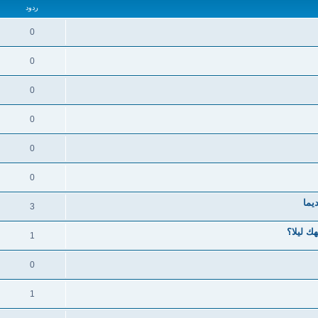
ردود
0
0
0
0
0
0
يما
3
ك ليلا؟
1
0
1