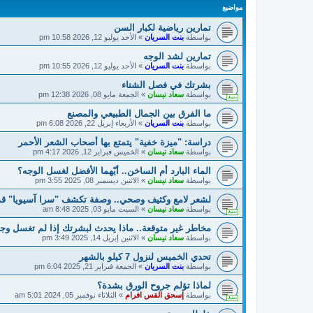
مواضيع
تمارين رياضية لكبار السن
بواسطة
بنت السريان
»
الأحد يوليو 12, 2026 10:58 pm
تمارين لشد الوجه
بواسطة
بنت السريان
»
الأحد يوليو 12, 2026 10:55 pm
بشرتك في فصل الشتاء
بواسطة
سعاد نيسان
»
الجمعة مايو 08, 2026 12:38 pm
ما الفرق بين الجمال الطبيعي والمصنع
بواسطة
بنت السريان
»
الأربعاء إبريل 22, 2026 6:08 pm
دراسة: "ميزة خفية" يتمتع بها أصحاب الشعر الأحمر
بواسطة
سعاد نيسان
»
الخميس فبراير 12, 2026 4:17 pm
الماء البارد أم الساخن.. أيّهما الأفضل لغسل الوجه؟
بواسطة
سعاد نيسان
»
الاثنين ديسمبر 08, 2025 3:55 pm
لشعر لامع وكثيف وصحي.. وصفة تكشف "سرا آسيويا" قد
بواسطة
سعاد نيسان
»
السبت مايو 03, 2025 8:48 am
مخاطر غير متوقعة.. ماذا يحدث لبشرتك إذا لم تغسل وجه
بواسطة
سعاد نيسان
»
الاثنين إبريل 14, 2025 3:49 pm
تحدي الخميس لنزول 7 كيلو بالشهر
بواسطة
بنت السريان
»
الجمعة فبراير 21, 2025 6:04 pm
لماذا تؤلم جروح الورق بشدة؟
بواسطة
إسحق القس افرام
»
الثلاثاء نوفمبر 05, 2024 5:01 am