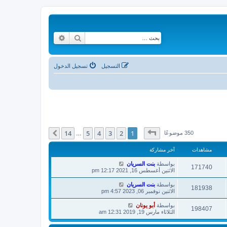
بحث
بحث متقدم
التسجيل
تسجيل الدخول
صفحة
1
من
14
14
5
4
3
2
1
التالي
350 موضوعًا
…
مشاهدات
آخر مشاركة
بواسطة
بنت السريان
171740
الاثنين أغسطس 16, 2021 12:17 pm
بواسطة
بنت السريان
181938
الاثنين نوفمبر 06, 2023 4:57 pm
بواسطة
أبو يونان
198407
الثلاثاء مارس 19, 2019 12:31 am