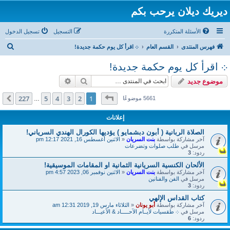
ديريك ديلان يرحب بكم
الأسئلة المتكررة
التسجيل
تسجيل الدخول
ب
فهرس المنتدى
القسم العام
܀ اقرأ كل يوم حكمة جديدة!
ح
܀ اقرأ كل يوم حكمة جديدة!
ث
بحث
بحث متقدم
موضوع جديد
صفحة
1
من
227
227
5
4
3
2
1
التالي
5661 موضوعًا
…
إعلانات
الصلاة الربانية ( أبون دبشمايو ) يؤديها الكورال الهندي السرياني!
آخر مشاركة بواسطة
بنت السريان
«
الاثنين أغسطس 16, 2021 12:17 pm
مرسل في
طلب صلوات وتضرعات
ردود:
3
الألحان الكنسية السريانية الثمانية او المقامات الموسيقية!
آخر مشاركة بواسطة
بنت السريان
«
الاثنين نوفمبر 06, 2023 4:57 pm
مرسل في
الفن والفنانين
ردود:
3
كتاب القداس الإلهي
آخر مشاركة بواسطة
أبو يونان
«
الثلاثاء مارس 19, 2019 12:31 am
مرسل في
܀ طقسيات لأيــام الآحـــــاد & الأعيـــاد
ردود:
6