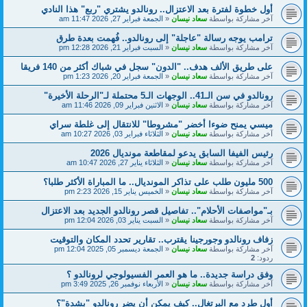
أول خطوة لفترة بعد الاعتزال.. رونالدو يشتري "ربع" هذا النادي
آخر مشاركة بواسطة
سعاد نيسان
«
الجمعة فبراير 27, 2026 11:47 am
ترامب يوجه رسالة "عاجلة" إلى رونالدو.. فُهمت بعدة طرق
آخر مشاركة بواسطة
سعاد نيسان
«
السبت فبراير 21, 2026 12:28 pm
على طريق الألف هدف.. "الدون" سجل في شباك أكثر من 140 فريقا
آخر مشاركة بواسطة
سعاد نيسان
«
الجمعة فبراير 20, 2026 1:23 pm
رونالدو في سن الـ41.. الوجهات الـ5 محتملة لـ"الرحلة الأخيرة"
آخر مشاركة بواسطة
سعاد نيسان
«
الاثنين فبراير 09, 2026 11:46 am
ميسي يمنح ضوءا أخضر "مشروطا" للانتقال إلى غلطة سراي
آخر مشاركة بواسطة
سعاد نيسان
«
الثلاثاء فبراير 03, 2026 10:27 am
رئيس الفيفا السابق يدعو لمقاطعة مونديال 2026
آخر مشاركة بواسطة
سعاد نيسان
«
الثلاثاء يناير 27, 2026 10:47 am
500 مليون طلب على تذاكر المونديال.. ما المباراة الأكثر طلبا؟
آخر مشاركة بواسطة
سعاد نيسان
«
الخميس يناير 15, 2026 2:23 pm
بـ"مواصفات الأحلام".. تفاصيل قصر رونالدو الجديد بعد الاعتزال
آخر مشاركة بواسطة
سعاد نيسان
«
السبت يناير 03, 2026 12:04 pm
زفاف رونالدو وجورجينا يقترب.. تقارير تحدد المكان والتوقيت
آخر مشاركة بواسطة
سعاد نيسان
«
الجمعة ديسمبر 05, 2025 12:04 pm
ردود:
2
وفق دراسة جديدة.. ما هو العمر الفسيولوجي لرونالدو ؟
آخر مشاركة بواسطة
سعاد نيسان
«
الأربعاء نوفمبر 26, 2025 3:49 pm
أول طرد مع البرتغال.. كيف يمكن أن يضر رونالدو "بشدة"؟