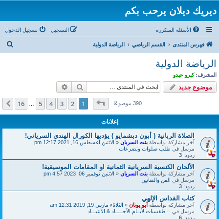
ديريك ديلان يرحب بكم
الأسئلة المتكررة
التسجيل
تسجيل الدخول
ب
فهرس المنتدى
القسم الرياضي
الرياضة الدولية
ح
الرياضة الدولية
ث
المشرف:
كبرو عبدو
بحث
بحث متقدم
موضوع جديد
صفحة
1
من
16
16
5
4
3
2
1
التالي
390 موضوعًا
…
إعلانات
الصلاة الربانية ( أبون دبشمايو ) يؤديها الكورال الهندي السرياني!
آخر مشاركة بواسطة
بنت السريان
«
الاثنين أغسطس 16, 2021 12:17 pm
مرسل في
طلب صلوات وتضرعات
ردود:
3
الألحان الكنسية السريانية الثمانية او المقامات الموسيقية!
آخر مشاركة بواسطة
بنت السريان
«
الاثنين نوفمبر 06, 2023 4:57 pm
مرسل في
الفن والفنانين
ردود:
3
كتاب القداس الإلهي
آخر مشاركة بواسطة
أبو يونان
«
الثلاثاء مارس 19, 2019 12:31 am
مرسل في
܀ طقسيات لأيــام الآحـــــاد & الأعيـــاد
ردود:
6