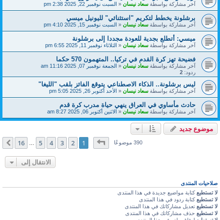
آخر مشاركة بواسطة
سعاد نيسان
«
السبت نوفمبر 22, 2025 2:38 pm
برشلونة يخطط لتكريم "استثنائي" لليونيل ميسي
آخر مشاركة بواسطة
سعاد نيسان
«
السبت نوفمبر 15, 2025 4:10 pm
ميسي: أتطلع بجدية للعودة مجددا إلى برشلونة
آخر مشاركة بواسطة
سعاد نيسان
«
الثلاثاء نوفمبر 11, 2025 6:55 pm
فضيحة تهز كرة القدم في تركيا.. المتهمون 570 حكما
آخر مشاركة بواسطة
سعاد نيسان
«
الجمعة نوفمبر 07, 2025 11:16 am
ردود:
2
ليس برشلونة.. الذكاء الاصطناعي يتوقع الفائز بلقب "الليغا"
آخر مشاركة بواسطة
سعاد نيسان
«
الأحد أكتوبر 26, 2025 5:05 pm
حادث مأساوي في العراق ينهي حياة مدرب كرة قدم
آخر مشاركة بواسطة
سعاد نيسان
«
الاثنين أكتوبر 06, 2025 8:27 am
موضوع جديد
صفحة
1
من
16
16
5
4
3
2
1
التالي
390 موضوعًا
…
الانتقال إلى
صلاحيات المنتدى
لا تستطيع
كتابة مواضيع جديدة في هذا المنتدى
لا تستطيع
كتابة ردود في هذا المنتدى
لا تستطيع
تعديل مشاركاتك في هذا المنتدى
لا تستطيع
حذف مشاركاتك في هذا المنتدى
لا تستطيع
إرفاق ملف في هذا المنتدى