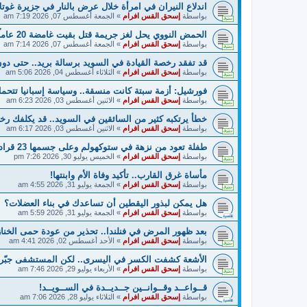
اندلاع النيران في امرأة خلال عرض بالنار في جزيرة غوتلا
بواسطة
إسحق القس افرام
»
الجمعة أغسطس 07, 2026 7:19 am
الحمض النووي يحل لغز جريمة قتل بقيت غامضة 20 عاماً في السويد!
بواسطة
إسحق القس افرام
»
الجمعة أغسطس 07, 2026 7:14 am
قد تفقد رخصة القيادة في السويد برسالة بريد.. حتى دو
بواسطة
إسحق القس افرام
»
الثلاثاء أغسطس 04, 2026 5:06 am
فورشيل: أزمة سبتة كانت منسقة.. وسياسة إسبانيا تتحمل
بواسطة
إسحق القس افرام
»
الاثنين أغسطس 03, 2026 6:23 am
خطأ يرتكبه كثير من السائقين في السويد.. قد يكلفك رخص
بواسطة
إسحق القس افرام
»
الاثنين أغسطس 03, 2026 6:17 am
طفلة تعود من نزهة في ستوكهولم وعلى جسمها 23 قرادة!
بواسطة
إسحق القس افرام
»
الخميس يوليو 30, 2026 7:26 pm
مأساة غرق القارب.. تأكيد وفاة الأم وابنتها!
بواسطة
إسحق القس افرام
»
الجمعة يوليو 31, 2026 4:55 am
هل يمكن لبذور اليقطين أن تساعدك في بناء العضلات؟
بواسطة
إسحق القس افرام
»
الجمعة يوليو 31, 2026 5:59 am
بعد ظهور المرض في فنلندا.. تحذير من عودة حمى الخناز
بواسطة
إسحق القس افرام
»
الأحد أغسطس 02, 2026 4:41 am
الأشعة كشفت الكسر في اليسرى.. لكن المستشفى جبّر 
بواسطة
إسحق القس افرام
»
الأربعاء يوليو 29, 2026 7:46 am
قــواعــد وقــوانــين جــديــدة في الســويــد!
بواسطة
إسحق القس افرام
»
الثلاثاء يوليو 28, 2026 7:06 am