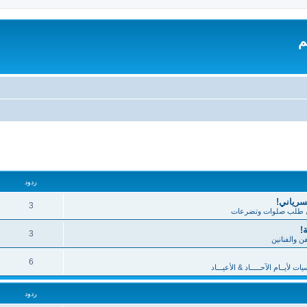
م
تقدم
ردود
لسرياني!
3
طلب صلوات وتضرعات
!
3
فن والفنانين
6
 لأيــام الآحـــــاد & الأعيـــاد
ردود