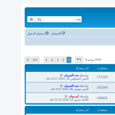
بحث
بحث متقدم
التسجيل
تسجيل الدخول
صفحة
1
من
331
331
5
4
3
2
1
التالي
8263 موضوعًا
…
مشاهدات
آخر مشاركة
بواسطة
بنت السريان
172126
الاثنين أغسطس 16, 2021 12:17 pm
بواسطة
بنت السريان
182349
الاثنين نوفمبر 06, 2023 4:57 pm
بواسطة
أبو يونان
198803
الثلاثاء مارس 19, 2019 12:31 am
مشاهدات
آخر مشاركة