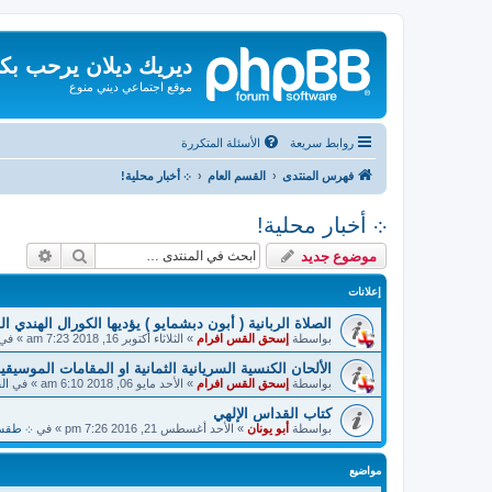
ديريك ديلان يرحب بك
موقع اجتماعي ديني منوع
روابط سريعة
الأسئلة المتكررة
فهرس المنتدى
القسم العام
܀ أخبار محلية!
܀ أخبار محلية!
بحث
بحث م
موضوع جديد
إعلانات
الصلاة الربانية ( أبون دبشمايو ) يؤديها الكورال الهندي ا
بواسطة
إسحق القس افرام
»
الثلاثاء أكتوبر 16, 2018 7:23 am
» في
الألحان الكنسية السريانية الثمانية او المقامات الموسيقية
بواسطة
إسحق القس افرام
»
الأحد مايو 06, 2018 6:10 am
» في
ال
كتاب القداس الإلهي
بواسطة
أبو يونان
»
الأحد أغسطس 21, 2016 7:26 pm
» في
܀ طقسيات
مواضيع