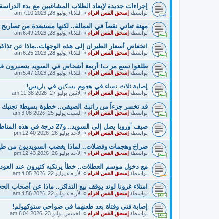
إجراءات جديدة لإبعاد الطلاب المشاغبين مع بدء الدراسة 17 أفسطس 2026
بواسطة
إسحق القس افرام
»
الثلاثاء يوليو 28, 2026 7:10 am
مهنة تعاني نقصاً في العمالة.. لكنها مستبعدة من تصاريح
بواسطة
إسحق القس افرام
»
الثلاثاء يوليو 28, 2026 6:49 am
انخفاض أسعار الطيران إلى هذه الوجهات..ماذا عن تذاكر
بواسطة
إسحق القس افرام
»
الثلاثاء يوليو 28, 2026 6:25 am
طلقوا تسع مرات! أربعة أشخاص في السويد يتصدرون قائم
بواسطة
إسحق القس افرام
»
الثلاثاء يوليو 28, 2026 5:47 am
إصابة ثلاث نساء في هجوم بسكين في باريس!
بواسطة
إسحق القس افرام
»
الاثنين يوليو 27, 2026 11:38 am
قد تخسر جزءاً من راتبك الصيفي.. خطوة بسيطة تجنبك ا
بواسطة
إسحق القس افرام
»
السبت يوليو 25, 2026 8:08 am
صيف أوروبا يصل إلى السويد.. و27 درجة في هذه المناطق!
بواسطة
إسحق القس افرام
»
الأحد يوليو 26, 2026 12:40 pm
صراخ وهجمات وفضلات.. لماذا يغضب السويديون من ط
بواسطة
إسحق القس افرام
»
الأحد يوليو 26, 2026 12:43 pm
مع دخول موسم العطلات.. خطأ يرتكبه كثيرون عند العودة
بواسطة
إسحق القس افرام
»
الأربعاء يوليو 22, 2026 4:05 am
امتلاء غرونا لوند يوقف بيع التذاكر.. ماذا عن أصحاب ال
بواسطة
إسحق القس افرام
»
الأربعاء يوليو 22, 2026 4:56 am
إصابة فتى وفتاة بعد طعنهما في ضواحي ستوكهولم!
بواسطة
إسحق القس افرام
»
الخميس يوليو 23, 2026 6:04 am