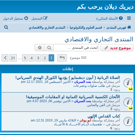
ديريك ديلان يرحب بكم
الأسئلة المتكررة
التسجيل
تسجيل الدخول
ب
فهرس المنتدى
قسم العلوم والتكنولوجيا
المنتدى التجاري والاقتصادي
ح
المنتدى التجاري والاقتصادي
ث
بحث
بحث متقدم
موضوع جديد
صفحة
1
من
21
21
5
4
3
2
1
التالي
502 موضوع
…
إعلانات
الصلاة الربانية ( أبون دبشمايو ) يؤديها الكورال الهندي السرياني!
آخر مشاركة بواسطة
بنت السريان
«
الاثنين أغسطس 16, 2021 12:17 pm
مرسل في
طلب صلوات وتضرعات
ردود:
3
الألحان الكنسية السريانية الثمانية او المقامات الموسيقية!
آخر مشاركة بواسطة
بنت السريان
«
الاثنين نوفمبر 06, 2023 4:57 pm
مرسل في
الفن والفنانين
ردود:
3
كتاب القداس الإلهي
آخر مشاركة بواسطة
أبو يونان
«
الثلاثاء مارس 19, 2019 12:31 am
مرسل في
܀ طقسيات لأيــام الآحـــــاد & الأعيـــاد
ردود:
6