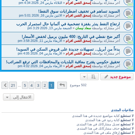
آخر مشاركة بواسطة
إسحق القس افرام
«
الثلاثاء مارس 24, 2026 4:34 pm
السويد تساهم في تخفيف اضطرابات سوق النفط!
آخر مشاركة بواسطة
إسحق القس افرام
«
الاثنين مارس 16, 2026 5:01 pm
ارتفاع النفط ينذر بقفزة تضخمية في ألمانيا حال استمرار الحرب
آخر مشاركة بواسطة
سعاد نيسان
«
الجمعة مارس 13, 2026 3:29 pm
أكبر ضخ نفطي في التاريخ: 400 مليون برميل لخفض الأسعار!
آخر مشاركة بواسطة
إسحق القس افرام
«
الأربعاء مارس 11, 2026 3:58 pm
بدءاً من أبريل.. تسهيلات جديدة على قروض السكن في السويد!
آخر مشاركة بواسطة
إسحق القس افرام
«
الأربعاء مارس 04, 2026 4:05 pm
تحقيق حكومي يقترح معاقبة البلديات والمحافظات التي ترفع الضرائب!
آخر مشاركة بواسطة
إسحق القس افرام
«
الأربعاء مارس 04, 2026 4:02 pm
موضوع جديد
صفحة
1
من
21
21
5
4
3
2
1
التالي
502 موضوع
…
الانتقال إلى
صلاحيات المنتدى
لا تستطيع
كتابة مواضيع جديدة في هذا المنتدى
لا تستطيع
كتابة ردود في هذا المنتدى
لا تستطيع
تعديل مشاركاتك في هذا المنتدى
لا تستطيع
حذف مشاركاتك في هذا المنتدى
لا تستطيع
إرفاق ملف في هذا المنتدى