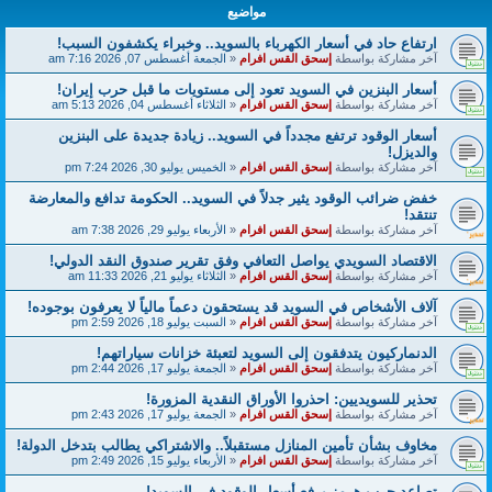
مواضيع
ارتفاع حاد في أسعار الكهرباء بالسويد.. وخبراء يكشفون السبب!
آخر مشاركة بواسطة
إسحق القس افرام
«
الجمعة أغسطس 07, 2026 7:16 am
أسعار البنزين في السويد تعود إلى مستويات ما قبل حرب إيران!
آخر مشاركة بواسطة
إسحق القس افرام
«
الثلاثاء أغسطس 04, 2026 5:13 am
أسعار الوقود ترتفع مجدداً في السويد.. زيادة جديدة على البنزين
والديزل!
آخر مشاركة بواسطة
إسحق القس افرام
«
الخميس يوليو 30, 2026 7:24 pm
خفض ضرائب الوقود يثير جدلاً في السويد.. الحكومة تدافع والمعارضة
تنتقد!
آخر مشاركة بواسطة
إسحق القس افرام
«
الأربعاء يوليو 29, 2026 7:38 am
الاقتصاد السويدي يواصل التعافي وفق تقرير صندوق النقد الدولي!
آخر مشاركة بواسطة
إسحق القس افرام
«
الثلاثاء يوليو 21, 2026 11:33 am
آلاف الأشخاص في السويد قد يستحقون دعماً مالياً لا يعرفون بوجوده!
آخر مشاركة بواسطة
إسحق القس افرام
«
السبت يوليو 18, 2026 2:59 pm
الدنماركيون يتدفقون إلى السويد لتعبئة خزانات سياراتهم!
آخر مشاركة بواسطة
إسحق القس افرام
«
الجمعة يوليو 17, 2026 2:44 pm
تحذير للسويديين: احذروا الأوراق النقدية المزورة!
آخر مشاركة بواسطة
إسحق القس افرام
«
الجمعة يوليو 17, 2026 2:43 pm
مخاوف بشأن تأمين المنازل مستقبلاً.. والاشتراكي يطالب بتدخل الدولة!
آخر مشاركة بواسطة
إسحق القس افرام
«
الأربعاء يوليو 15, 2026 2:49 pm
تصاعد حرب هرمز يرفع أسعار الوقود في السويد!