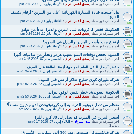
آخر مشاركة بواسطة
إسحق القس افرام
«
الأربعاء يوليو 15, 2026 2:45 pm
هل أصبحت قيادة السيارة الكهربائية أغلى من البنزين؟ أرقام تكشف
الفارق!
آخر مشاركة بواسطة
إسحق القس افرام
«
الثلاثاء يوليو 14, 2026 2:56 pm
الحكومة: خفض 3 كرونات على البنزين والديزل بدءاً من يوليو!
آخر مشاركة بواسطة
إسحق القس افرام
«
الأربعاء مايو 13, 2026 6:26 pm
ارتفاع جديد بأسعار البنزين والديزل في السويد!
آخر مشاركة بواسطة
إسحق القس افرام
«
الأربعاء مايو 13, 2026 6:23 pm
السويد تخفض توقعات النمو بسبب هرمز وتحذّر من تداعيات أكبر!
آخر مشاركة بواسطة
إسحق القس افرام
«
الخميس مايو 07, 2026 3:45 am
خفض أسعار النقل العام لمواجهة أزمة الطاقة قبل الصيف!
آخر مشاركة بواسطة
إسحق القس افرام
«
الخميس إبريل 30, 2026 3:34 am
شركة طيران كبرى تطرح تذاكر أرخص قبل الصيف!
آخر مشاركة بواسطة
إسحق القس افرام
«
الخميس إبريل 23, 2026 2:52 pm
الحكومة السويدية: خطر تقنين الوقود يتزايد!
آخر مشاركة بواسطة
إسحق القس افرام
«
الخميس إبريل 16, 2026 2:53 pm
معظم من تصل ديونهم الدراسية إلى كرونوفوغدن لديهم ديون مسبقاً!
آخر مشاركة بواسطة
إسحق القس افرام
«
الأربعاء إبريل 15, 2026 5:25 pm
أسعار البنزين في السويد قد تصل إلى 30 كرون للتر!
آخر مشاركة بواسطة
بنت السريان
«
الثلاثاء إبريل 07, 2026 8:17 pm
ردود:
1
شركة فولكسفاغن تستدعي نحو 100 ألف سيارة من الأسواق!