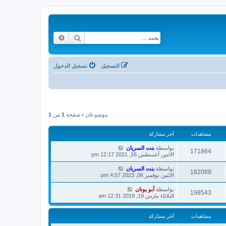
بحث
بحث متقدم
التسجيل
تسجيل الدخول
موضوعان • صفحة
1
من
1
مشاهدات
آخر مشاركة
بواسطة
بنت السريان
171864
الاثنين أغسطس 16, 2021 12:17 pm
بواسطة
بنت السريان
182089
الاثنين نوفمبر 06, 2023 4:57 pm
بواسطة
أبو يونان
198543
الثلاثاء مارس 19, 2019 12:31 am
مشاهدات
آخر مشاركة