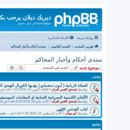
ديريك ديلان يرحب بك
موقع اجتماعي ديني منوع
روابط سريعة
الأسئلة المتكررة
فهرس المنتدى
القسم القانوني
منتدى أحكام وأخبار المحاكم
منتدى أحكام وأخبار المحاكم
بحث
بحث م
موضوع جديد
إعلانات
الصلاة الربانية ( أبون دبشمايو ) يؤديها الكورال الهندي ا
بواسطة
إسحق القس افرام
»
الثلاثاء أكتوبر 16, 2018 7:23 am
» في
الألحان الكنسية السريانية الثمانية او المقامات الموسيقية
بواسطة
إسحق القس افرام
»
الأحد مايو 06, 2018 6:10 am
» في
ال
كتاب القداس الإلهي
بواسطة
أبو يونان
»
الأحد أغسطس 21, 2016 7:26 pm
» في
܀ طقسيات
مواضيع