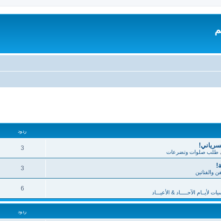
م
تقدم
ردود
لسرياني!
3
طلب صلوات وتضرعات
!
3
فن والفنانين
6
 لأيــام الآحـــــاد & الأعيـــاد
ردود