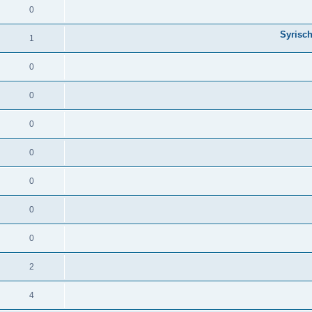
0
Syrisch
1
0
0
0
0
0
0
0
2
4