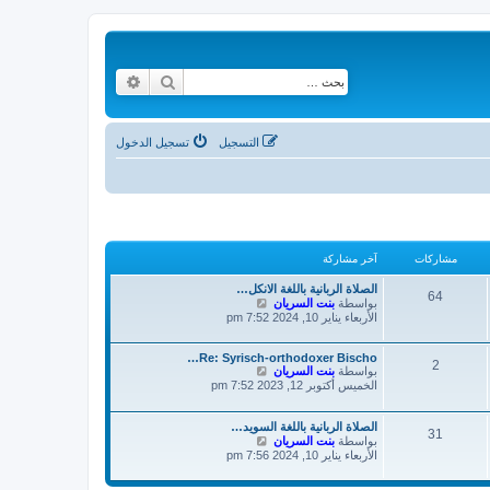
بحث
بحث متقدم
التسجيل
تسجيل الدخول
مشاركات
آخر مشاركة
الصلاة الربانية باللغة الانكل…
64
ش
بواسطة
بنت السريان
ا
الأربعاء يناير 10, 2024 7:52 pm
ه
د
Re: Syrisch-orthodoxer Bischo…
آ
2
ش
بواسطة
بنت السريان
خ
ا
الخميس أكتوبر 12, 2023 7:52 pm
ر
ه
م
د
ش
آ
الصلاة الربانية باللغة السويد…
ا
31
ش
بواسطة
بنت السريان
خ
ر
ا
الأربعاء يناير 10, 2024 7:56 pm
ر
ك
ه
م
ة
د
ش