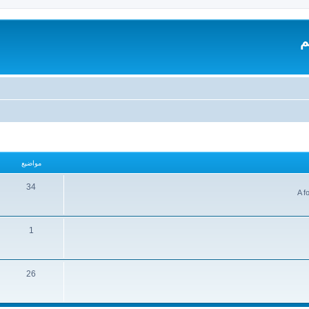
م
مواضيع
34
A f
1
26