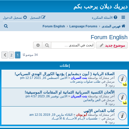
ديريك ديلان يرحب بكم
الأسئلة المتكررة
التسجيل
تسجيل الدخول
ب
فهرس المنتدى
Language Forums
Forum English
ح
Forum English
ث
بحث
بحث متقدم
موضوع جديد
2
1
التالي
34 موضوعًا
إعلانات
الصلاة الربانية ( أبون دبشمايو ) يؤديها الكورال الهندي السرياني!
آخر مشاركة بواسطة
بنت السريان
«
الاثنين أغسطس 16, 2021 12:17 pm
مرسل في
طلب صلوات وتضرعات
ردود:
3
الألحان الكنسية السريانية الثمانية او المقامات الموسيقية!
آخر مشاركة بواسطة
بنت السريان
«
الاثنين نوفمبر 06, 2023 4:57 pm
مرسل في
الفن والفنانين
ردود:
3
كتاب القداس الإلهي
آخر مشاركة بواسطة
أبو يونان
«
الثلاثاء مارس 19, 2019 12:31 am
مرسل في
܀ طقسيات لأيــام الآحـــــاد & الأعيـــاد
ردود:
6