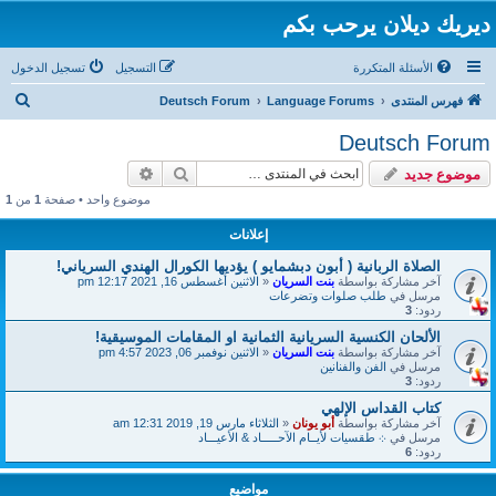
ديريك ديلان يرحب بكم
الأسئلة المتكررة
التسجيل
تسجيل الدخول
ب
فهرس المنتدى
Language Forums
Deutsch Forum
ح
Deutsch Forum
ث
بحث
بحث متقدم
موضوع جديد
موضوع واحد • صفحة
1
من
1
إعلانات
الصلاة الربانية ( أبون دبشمايو ) يؤديها الكورال الهندي السرياني!
آخر مشاركة بواسطة
بنت السريان
«
الاثنين أغسطس 16, 2021 12:17 pm
مرسل في
طلب صلوات وتضرعات
ردود:
3
الألحان الكنسية السريانية الثمانية او المقامات الموسيقية!
آخر مشاركة بواسطة
بنت السريان
«
الاثنين نوفمبر 06, 2023 4:57 pm
مرسل في
الفن والفنانين
ردود:
3
كتاب القداس الإلهي
آخر مشاركة بواسطة
أبو يونان
«
الثلاثاء مارس 19, 2019 12:31 am
مرسل في
܀ طقسيات لأيــام الآحـــــاد & الأعيـــاد
ردود:
6
مواضيع