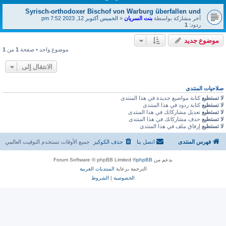
Syrisch-orthodoxer Bischof von Warburg überfallen und
آخر مشاركة بواسطة
بنت السريان
«
الخميس أكتوبر 12, 2023 7:52 pm
ردود:
1
موضوع جديد
موضوع واحد • صفحة
1
من
1
الانتقال إلى
صلاحيات المنتدى
لا تستطيع
كتابة مواضيع جديدة في هذا المنتدى
لا تستطيع
كتابة ردود في هذا المنتدى
لا تستطيع
تعديل مشاركاتك في هذا المنتدى
لا تستطيع
حذف مشاركاتك في هذا المنتدى
لا تستطيع
إرفاق ملف في هذا المنتدى
فهرس المنتدى
اتصل بنا
حذف الكوكيز
جميع الأوقات تستخدم
التوقيت العالمي
بدعم من
phpBB
® Forum Software © phpBB Limited
الترجمة برعاية
المنتديات العربية
الخصوصية
|
الشروط