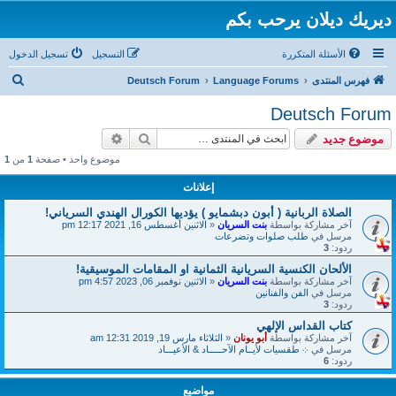
ديريك ديلان يرحب بكم
الأسئلة المتكررة
التسجيل
تسجيل الدخول
ب
فهرس المنتدى
Language Forums
Deutsch Forum
ح
Deutsch Forum
ث
بحث
بحث متقدم
موضوع جديد
موضوع واحد • صفحة
1
من
1
إعلانات
الصلاة الربانية ( أبون دبشمايو ) يؤديها الكورال الهندي السرياني!
آخر مشاركة بواسطة
بنت السريان
«
الاثنين أغسطس 16, 2021 12:17 pm
مرسل في
طلب صلوات وتضرعات
ردود:
3
الألحان الكنسية السريانية الثمانية او المقامات الموسيقية!
آخر مشاركة بواسطة
بنت السريان
«
الاثنين نوفمبر 06, 2023 4:57 pm
مرسل في
الفن والفنانين
ردود:
3
كتاب القداس الإلهي
آخر مشاركة بواسطة
أبو يونان
«
الثلاثاء مارس 19, 2019 12:31 am
مرسل في
܀ طقسيات لأيــام الآحـــــاد & الأعيـــاد
ردود:
6
مواضيع