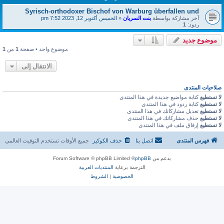
Syrisch-orthodoxer Bischof von Warburg überfallen und
آخر مشاركة بواسطة
بنت السريان
«
الخميس أكتوبر 12, 2023 7:52 pm
ردود:
1
موضوع جديد
موضوع واحد • صفحة
1
من
1
الانتقال إلى
صلاحيات المنتدى
لا تستطيع
كتابة مواضيع جديدة في هذا المنتدى
لا تستطيع
كتابة ردود في هذا المنتدى
لا تستطيع
تعديل مشاركاتك في هذا المنتدى
لا تستطيع
حذف مشاركاتك في هذا المنتدى
لا تستطيع
إرفاق ملف في هذا المنتدى
فهرس المنتدى
اتصل بنا
حذف الكوكيز
جميع الأوقات تستخدم
التوقيت العالمي
بدعم من
phpBB
® Forum Software © phpBB Limited
الترجمة برعاية
المنتديات العربية
الخصوصية
|
الشروط