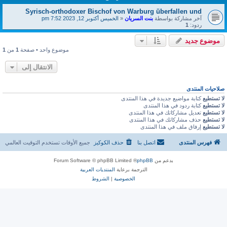
Syrisch-orthodoxer Bischof von Warburg überfallen und
آخر مشاركة بواسطة
بنت السريان
«
الخميس أكتوبر 12, 2023 7:52 pm
ردود:
1
موضوع جديد
موضوع واحد • صفحة
1
من
1
الانتقال إلى
صلاحيات المنتدى
لا تستطيع
كتابة مواضيع جديدة في هذا المنتدى
لا تستطيع
كتابة ردود في هذا المنتدى
لا تستطيع
تعديل مشاركاتك في هذا المنتدى
لا تستطيع
حذف مشاركاتك في هذا المنتدى
لا تستطيع
إرفاق ملف في هذا المنتدى
فهرس المنتدى
اتصل بنا
حذف الكوكيز
جميع الأوقات تستخدم
التوقيت العالمي
بدعم من
phpBB
® Forum Software © phpBB Limited
الترجمة برعاية
المنتديات العربية
الخصوصية
|
الشروط