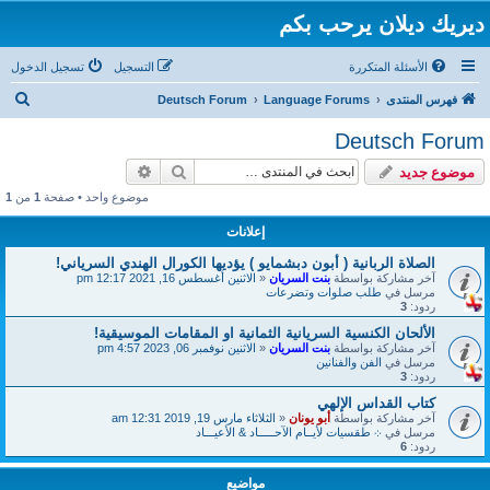
ديريك ديلان يرحب بكم
الأسئلة المتكررة
التسجيل
تسجيل الدخول
ب
فهرس المنتدى
Language Forums
Deutsch Forum
ح
Deutsch Forum
ث
بحث
بحث متقدم
موضوع جديد
موضوع واحد • صفحة
1
من
1
إعلانات
الصلاة الربانية ( أبون دبشمايو ) يؤديها الكورال الهندي السرياني!
آخر مشاركة بواسطة
بنت السريان
«
الاثنين أغسطس 16, 2021 12:17 pm
مرسل في
طلب صلوات وتضرعات
ردود:
3
الألحان الكنسية السريانية الثمانية او المقامات الموسيقية!
آخر مشاركة بواسطة
بنت السريان
«
الاثنين نوفمبر 06, 2023 4:57 pm
مرسل في
الفن والفنانين
ردود:
3
كتاب القداس الإلهي
آخر مشاركة بواسطة
أبو يونان
«
الثلاثاء مارس 19, 2019 12:31 am
مرسل في
܀ طقسيات لأيــام الآحـــــاد & الأعيـــاد
ردود:
6
مواضيع